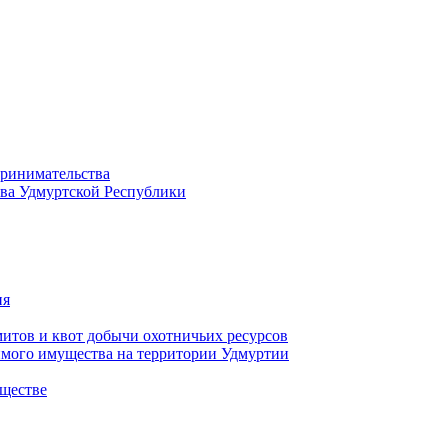
принимательства
тва Удмуртской Республики
ия
тов и квот добычи охотничьих ресурсов
имого имущества на территории Удмуртии
ществе