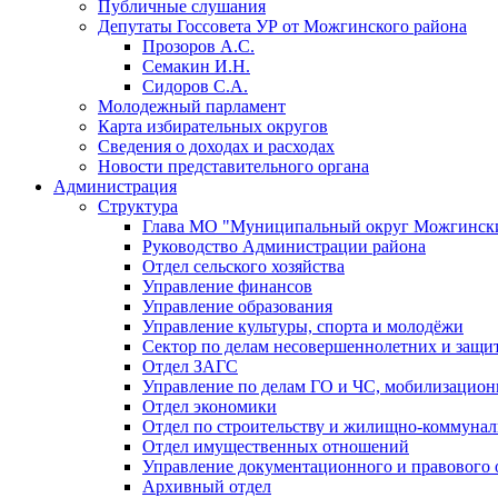
Публичные слушания
Депутаты Госсовета УР от Можгинского района
Прозоров А.С.
Семакин И.Н.
Сидоров С.А.
Молодежный парламент
Карта избирательных округов
Сведения о доходах и расходах
Новости представительного органа
Администрация
Структура
Глава МО "Муниципальный округ Можгински
Руководство Администрации района
Отдел сельского хозяйства
Управление финансов
Управление образования
Управление культуры, спорта и молодёжи
Сектор по делам несовершеннолетних и защит
Отдел ЗАГС
Управление по делам ГО и ЧС, мобилизацион
Отдел экономики
Отдел по строительству и жилищно-коммунал
Отдел имущественных отношений
Управление документационного и правового 
Архивный отдел