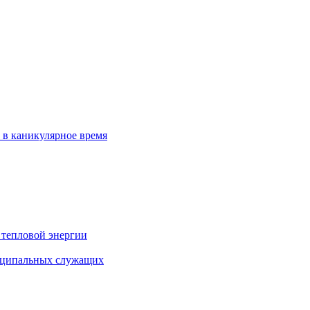
 в каникулярное время
 тепловой энергии
иципальных служащих