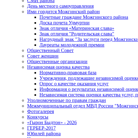
СМИ района
День местного самоуправления
Ими гордится Можгинский район
Почетные граждане Можгинского района
Доска почета Удмуртии
Знак отличия «Материнская слава»
Знак отличия "Родительская слава"
Нагрудный знак "За заслуги перед Можгинск
Лауреаты молодежной премии
Общественный Совет
Совет женщин
Общественные организации
Независимая оценка качества
Нормативно-правовая база
Учреждения, подлежащие независимой оценке
Опрос о качестве оказания услуг
Информация о результатах независимой оценк
Независимая система оценки качества услуг,
Уполномоченные по правам граждан
Межмуниципальный отдел МВД России "Можгинс
Фотогалерея
Конкурсы
«Гырон Быдтон» - 2026
ГЕРБЕР-2017
Юбилей района