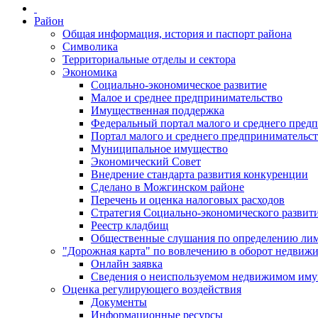
Район
Общая информация, история и паспорт района
Символика
Территориальные отделы и сектора
Экономика
Социально-экономическое развитие
Малое и среднее предпринимательство
Имущественная поддержка
Федеральный портал малого и среднего пред
Портал малого и среднего предпринимательс
Муниципальное имущество
Экономический Совет
Внедрение стандарта развития конкуренции
Сделано в Можгинском районе
Перечень и оценка налоговых расходов
Стратегия Социально-экономического развит
Реестр кладбищ
Общественные слушания по определению лими
"Дорожная карта" по вовлечению в оборот недвиж
Онлайн заявка
Сведения о неиспользуемом недвижимом иму
Оценка регулирующего воздействия
Документы
Информационные ресурсы