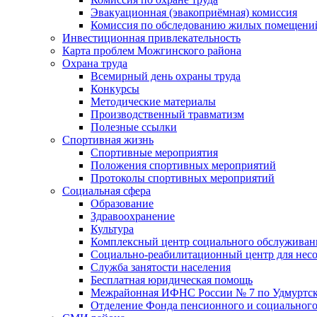
Эвакуационная (эвакоприёмная) комиссия
Комиссия по обследованию жилых помещени
Инвестиционная привлекательность
Карта проблем Можгинского района
Охрана труда
Всемирный день охраны труда
Конкурсы
Методические материалы
Производственный травматизм
Полезные ссылки
Спортивная жизнь
Спортивные мероприятия
Положения спортивных мероприятий
Протоколы спортивных мероприятий
Социальная сфера
Образование
Здравоохранение
Культура
Комплексный центр социального обслуживан
Социально-реабилитационный центр для нес
Служба занятости населения
Бесплатная юридическая помощь
Межрайонная ИФНС России № 7 по Удмуртск
Отделение Фонда пенсионного и социального