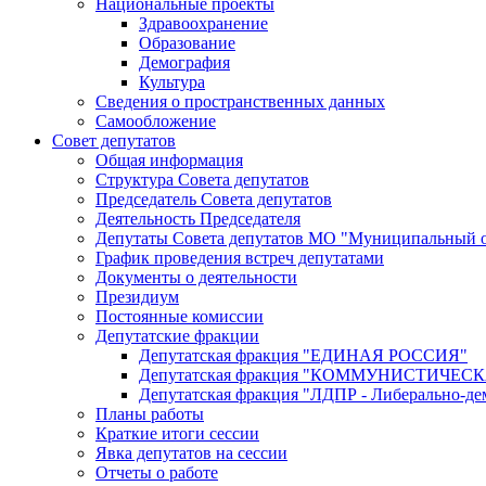
Национальные проекты
Здравоохранение
Образование
Демография
Культура
Сведения о пространственных данных
Самообложение
Совет депутатов
Общая информация
Структура Совета депутатов
Председатель Совета депутатов
Деятельность Председателя
Депутаты Совета депутатов МО "Муниципальный о
График проведения встреч депутатами
Документы о деятельности
Президиум
Постоянные комиссии
Депутатские фракции
Депутатская фракция "ЕДИНАЯ РОССИЯ"
Депутатская фракция "КОММУНИСТИЧЕ
Депутатская фракция "ЛДПР - Либерально-де
Планы работы
Краткие итоги сессии
Явка депутатов на сессии
Отчеты о работе