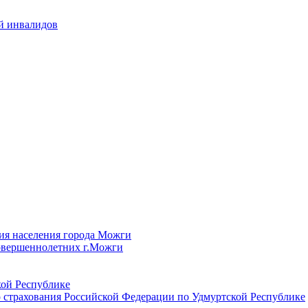
й инвалидов
ия населения города Можги
овершеннолетних г.Можги
ой Республике
 страхования Российской Федерации по Удмуртской Республике