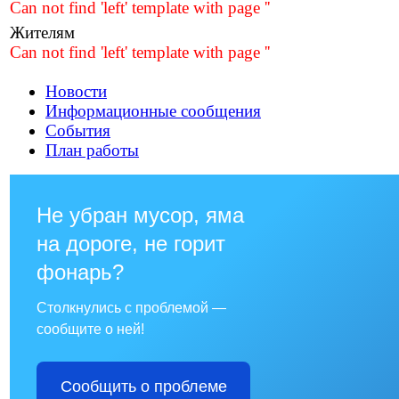
Can not find 'left' template with page ''
Жителям
Can not find 'left' template with page ''
Новости
Информационные сообщения
События
План работы
Не убран мусор, яма
на дороге, не горит
фонарь?
Столкнулись с проблемой —
сообщите о ней!
Сообщить о проблеме