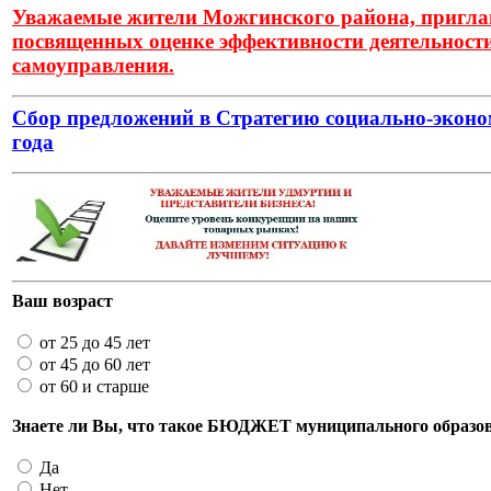
Уважаемые жители Можгинского района, приглаш
посвященных оценке эффективности деятельности
самоуправления.
Сбор предложений в Стратегию социально-экон
года
Ваш возраст
от 25 до 45 лет
от 45 до 60 лет
от 60 и старше
Знаете ли Вы, что такое БЮДЖЕТ муниципального образо
Да
Нет