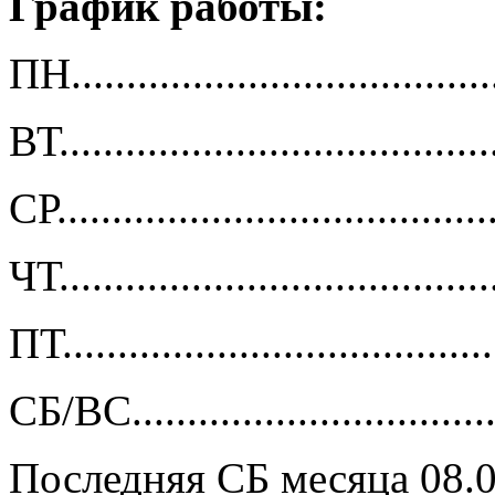
График работы:
ПН.................................
ВТ..................................
СР..................................
ЧТ..................................
ПТ.................................
СБ/ВС.............................
Последняя СБ месяца 08.