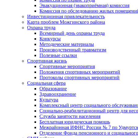
Эвакуационная (эвакоприёмная) комиссия
Комиссия по обследованию жилых помещени
Инвестиционная привлекательность
Карта проблем Можгинского района
Охрана труда
Всемирный день охраны труда
Конкурсы
Методические материалы
Производственный травматизм
Полезные ссылки
Спортивная жизнь
Спортивные мероприятия
Положения спортивных мероприятий
Протоколы спортивных мероприятий
Социальная сфера
Образование
Здравоохранение
Культура
Комплексный центр социального обслуживан
Социально-реабилитационный центр для нес
Служба занятости населения
Бесплатная юридическая помощь
Межрайонная ИФНС России № 7 по Удмуртск
Отделение Фонда пенсионного и социального