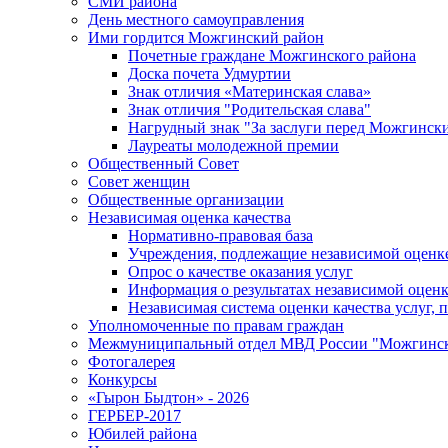
СМИ района
День местного самоуправления
Ими гордится Можгинский район
Почетные граждане Можгинского района
Доска почета Удмуртии
Знак отличия «Материнская слава»
Знак отличия "Родительская слава"
Нагрудный знак "За заслуги перед Можгинск
Лауреаты молодежной премии
Общественный Совет
Совет женщин
Общественные организации
Независимая оценка качества
Нормативно-правовая база
Учреждения, подлежащие независимой оценке
Опрос о качестве оказания услуг
Информация о результатах независимой оценк
Независимая система оценки качества услуг,
Уполномоченные по правам граждан
Межмуниципальный отдел МВД России "Можгинс
Фотогалерея
Конкурсы
«Гырон Быдтон» - 2026
ГЕРБЕР-2017
Юбилей района