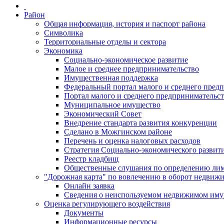
Район
Общая информация, история и паспорт района
Символика
Территориальные отделы и сектора
Экономика
Социально-экономическое развитие
Малое и среднее предпринимательство
Имущественная поддержка
Федеральный портал малого и среднего пред
Портал малого и среднего предпринимательс
Муниципальное имущество
Экономический Совет
Внедрение стандарта развития конкуренции
Сделано в Можгинском районе
Перечень и оценка налоговых расходов
Стратегия Социально-экономического развит
Реестр кладбищ
Общественные слушания по определению лими
"Дорожная карта" по вовлечению в оборот недвиж
Онлайн заявка
Сведения о неиспользуемом недвижимом иму
Оценка регулирующего воздействия
Документы
Информационные ресурсы