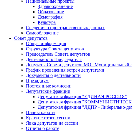
Национальные проекты
Здравоохранение
Образование
Демография
Культура
Сведения о пространственных данных
Самообложение
Совет депутатов
Общая информация
Структура Совета депутатов
Председатель Совета депутатов
Деятельность Председателя
Депутаты Совета депутатов МО "Муниципальный о
График проведения встреч депутатами
Документы о деятельности
Президиум
Постоянные комиссии
Депутатские фракции
Депутатская фракция "ЕДИНАЯ РОССИЯ"
Депутатская фракция "КОММУНИСТИЧЕ
Депутатская фракция "ЛДПР - Либерально-де
Планы работы
Краткие итоги сессии
Явка депутатов на сессии
Отчеты о работе