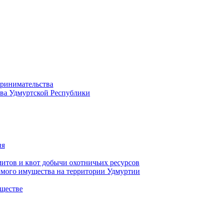
принимательства
тва Удмуртской Республики
ия
тов и квот добычи охотничьих ресурсов
имого имущества на территории Удмуртии
ществе