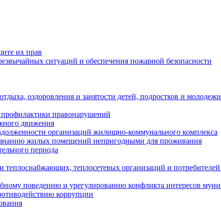
щите их прав
езвычайных ситуаций и обеспечения пожарной безопасности
тдыха, оздоровления и занятости детей, подростков и молодежи
 профилактики правонарушений
ожного движения
задолженности организаций жилищно-коммунального комплекса
ризнанию жилых помещений непригодными для проживания
тельного периода
и теплоснабжающих, теплосетевых организаций и потребителей
ебному поведению и урегулированию конфликта интересов мун
противодействию коррупции
ования