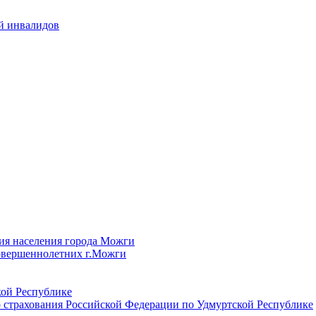
й инвалидов
ия населения города Можги
овершеннолетних г.Можги
ой Республике
 страхования Российской Федерации по Удмуртской Республике