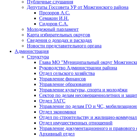
Публичные слушания
Депутаты Госсовета УР от Можгинского района
Прозоров А.С.
Семакин И.Н.
Сидоров С.А.
Молодежный парламент
Карта избирательных округов
Сведения о доходах и расходах
Новости представительного органа
Администрация
Структура
Глава МО "Муниципальный округ Можгински
Руководство Администрации района
Отдел сельского хозяйства
Управление финансов
Управление образования
Управление культуры, спорта и молодёжи
Сектор по делам несовершеннолетних и защит
Отдел ЗАГС
Управление по делам ГО и ЧС, мобилизацион
Отдел экономики
Отдел по строительству и жилищно-коммунал
Отдел имущественных отношений
Управление документационного и правового 
Архивный отдел