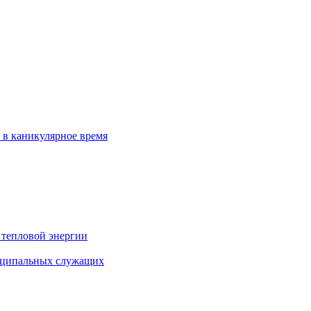
 в каникулярное время
 тепловой энергии
иципальных служащих