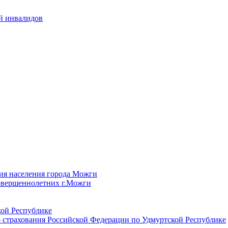
й инвалидов
ия населения города Можги
овершеннолетних г.Можги
ой Республике
 страхования Российской Федерации по Удмуртской Республике