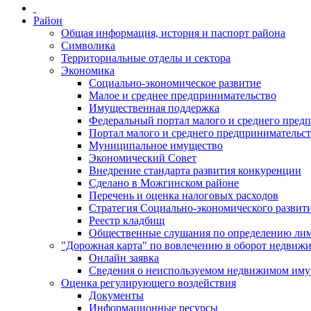
Район
Общая информация, история и паспорт района
Символика
Территориальные отделы и сектора
Экономика
Социально-экономическое развитие
Малое и среднее предпринимательство
Имущественная поддержка
Федеральный портал малого и среднего пред
Портал малого и среднего предпринимательс
Муниципальное имущество
Экономический Совет
Внедрение стандарта развития конкуренции
Сделано в Можгинском районе
Перечень и оценка налоговых расходов
Стратегия Социально-экономического развит
Реестр кладбищ
Общественные слушания по определению лими
"Дорожная карта" по вовлечению в оборот недвиж
Онлайн заявка
Сведения о неиспользуемом недвижимом иму
Оценка регулирующего воздействия
Документы
Информационные ресурсы