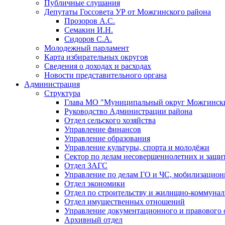
Публичные слушания
Депутаты Госсовета УР от Можгинского района
Прозоров А.С.
Семакин И.Н.
Сидоров С.А.
Молодежный парламент
Карта избирательных округов
Сведения о доходах и расходах
Новости представительного органа
Администрация
Структура
Глава МО "Муниципальный округ Можгински
Руководство Администрации района
Отдел сельского хозяйства
Управление финансов
Управление образования
Управление культуры, спорта и молодёжи
Сектор по делам несовершеннолетних и защит
Отдел ЗАГС
Управление по делам ГО и ЧС, мобилизацион
Отдел экономики
Отдел по строительству и жилищно-коммунал
Отдел имущественных отношений
Управление документационного и правового 
Архивный отдел