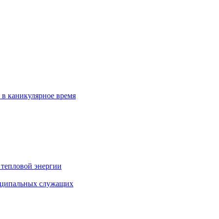
 в каникулярное время
 тепловой энергии
иципальных служащих