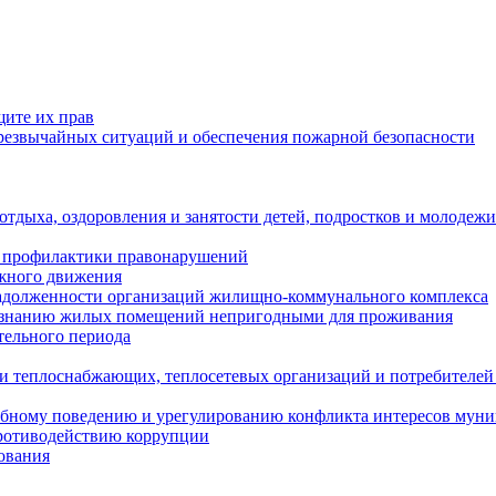
щите их прав
езвычайных ситуаций и обеспечения пожарной безопасности
тдыха, оздоровления и занятости детей, подростков и молодежи
 профилактики правонарушений
ожного движения
задолженности организаций жилищно-коммунального комплекса
ризнанию жилых помещений непригодными для проживания
тельного периода
и теплоснабжающих, теплосетевых организаций и потребителей
ебному поведению и урегулированию конфликта интересов мун
противодействию коррупции
ования