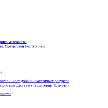
принимательства
тва Удмуртской Республики
ия
тов и квот добычи охотничьих ресурсов
имого имущества на территории Удмуртии
ществе