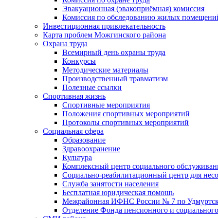
Эвакуационная (эвакоприёмная) комиссия
Комиссия по обследованию жилых помещени
Инвестиционная привлекательность
Карта проблем Можгинского района
Охрана труда
Всемирный день охраны труда
Конкурсы
Методические материалы
Производственный травматизм
Полезные ссылки
Спортивная жизнь
Спортивные мероприятия
Положения спортивных мероприятий
Протоколы спортивных мероприятий
Социальная сфера
Образование
Здравоохранение
Культура
Комплексный центр социального обслуживан
Социально-реабилитационный центр для нес
Служба занятости населения
Бесплатная юридическая помощь
Межрайонная ИФНС России № 7 по Удмуртск
Отделение Фонда пенсионного и социального