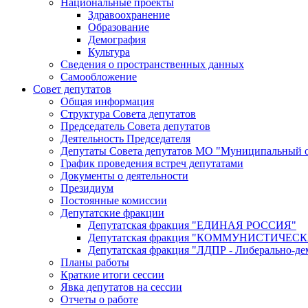
Национальные проекты
Здравоохранение
Образование
Демография
Культура
Сведения о пространственных данных
Самообложение
Совет депутатов
Общая информация
Структура Совета депутатов
Председатель Совета депутатов
Деятельность Председателя
Депутаты Совета депутатов МО "Муниципальный о
График проведения встреч депутатами
Документы о деятельности
Президиум
Постоянные комиссии
Депутатские фракции
Депутатская фракция "ЕДИНАЯ РОССИЯ"
Депутатская фракция "КОММУНИСТИЧЕ
Депутатская фракция "ЛДПР - Либерально-де
Планы работы
Краткие итоги сессии
Явка депутатов на сессии
Отчеты о работе