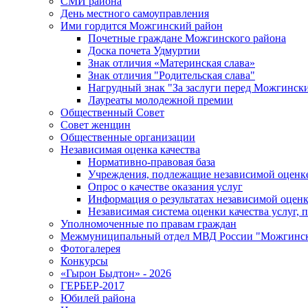
СМИ района
День местного самоуправления
Ими гордится Можгинский район
Почетные граждане Можгинского района
Доска почета Удмуртии
Знак отличия «Материнская слава»
Знак отличия "Родительская слава"
Нагрудный знак "За заслуги перед Можгинск
Лауреаты молодежной премии
Общественный Совет
Совет женщин
Общественные организации
Независимая оценка качества
Нормативно-правовая база
Учреждения, подлежащие независимой оценке
Опрос о качестве оказания услуг
Информация о результатах независимой оценк
Независимая система оценки качества услуг,
Уполномоченные по правам граждан
Межмуниципальный отдел МВД России "Можгинс
Фотогалерея
Конкурсы
«Гырон Быдтон» - 2026
ГЕРБЕР-2017
Юбилей района