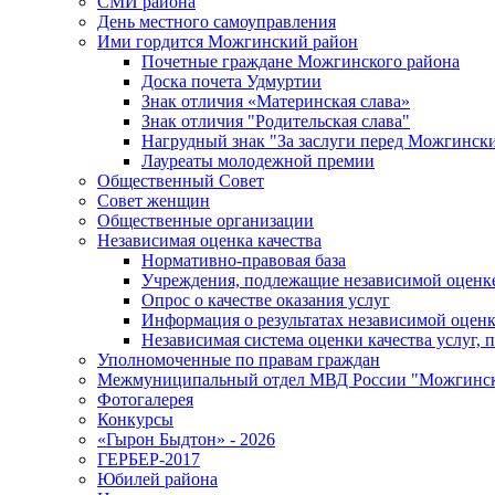
СМИ района
День местного самоуправления
Ими гордится Можгинский район
Почетные граждане Можгинского района
Доска почета Удмуртии
Знак отличия «Материнская слава»
Знак отличия "Родительская слава"
Нагрудный знак "За заслуги перед Можгинск
Лауреаты молодежной премии
Общественный Совет
Совет женщин
Общественные организации
Независимая оценка качества
Нормативно-правовая база
Учреждения, подлежащие независимой оценке
Опрос о качестве оказания услуг
Информация о результатах независимой оценк
Независимая система оценки качества услуг,
Уполномоченные по правам граждан
Межмуниципальный отдел МВД России "Можгинс
Фотогалерея
Конкурсы
«Гырон Быдтон» - 2026
ГЕРБЕР-2017
Юбилей района