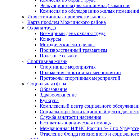
Эвакуационная (эвакоприёмная) комиссия
Комиссия по обследованию жилых помещени
Инвестиционная привлекательность
Карта проблем Можгинского района
Охрана труда
Всемирный день охраны труда
Конкурсы
Методические материалы
Производственный травматизм
Полезные ссылки
Спортивная жизнь
Спортивные мероприятия
Положения спортивных мероприятий
Протоколы спортивных мероприятий
Социальная сфера
Образование
Здравоохранение
Культура
Комплексный центр социального обслуживан
Социально-реабилитационный центр для нес
Служба занятости населения
Бесплатная юридическая помощь
Межрайонная ИФНС России № 7 по Удмуртск
Отделение Фонда пенсионного и социального