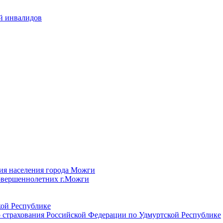
й инвалидов
ия населения города Можги
овершеннолетних г.Можги
ой Республике
 страхования Российской Федерации по Удмуртской Республике