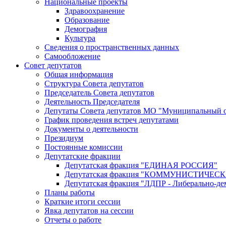
Национальные проекты
Здравоохранение
Образование
Демография
Культура
Сведения о пространственных данных
Самообложение
Совет депутатов
Общая информация
Структура Совета депутатов
Председатель Совета депутатов
Деятельность Председателя
Депутаты Совета депутатов МО "Муниципальный о
График проведения встреч депутатами
Документы о деятельности
Президиум
Постоянные комиссии
Депутатские фракции
Депутатская фракция "ЕДИНАЯ РОССИЯ"
Депутатская фракция "КОММУНИСТИЧЕ
Депутатская фракция "ЛДПР - Либерально-де
Планы работы
Краткие итоги сессии
Явка депутатов на сессии
Отчеты о работе