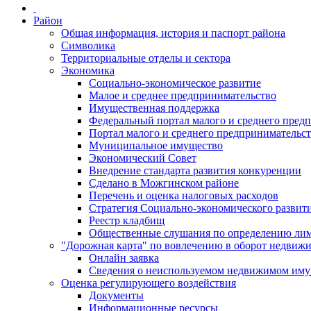
Район
Общая информация, история и паспорт района
Символика
Территориальные отделы и сектора
Экономика
Социально-экономическое развитие
Малое и среднее предпринимательство
Имущественная поддержка
Федеральный портал малого и среднего пред
Портал малого и среднего предпринимательс
Муниципальное имущество
Экономический Совет
Внедрение стандарта развития конкуренции
Сделано в Можгинском районе
Перечень и оценка налоговых расходов
Стратегия Социально-экономического развит
Реестр кладбищ
Общественные слушания по определению лими
"Дорожная карта" по вовлечению в оборот недвиж
Онлайн заявка
Сведения о неиспользуемом недвижимом иму
Оценка регулирующего воздействия
Документы
Информационные ресурсы