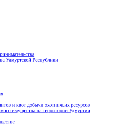
принимательства
тва Удмуртской Республики
ия
тов и квот добычи охотничьих ресурсов
имого имущества на территории Удмуртии
ществе