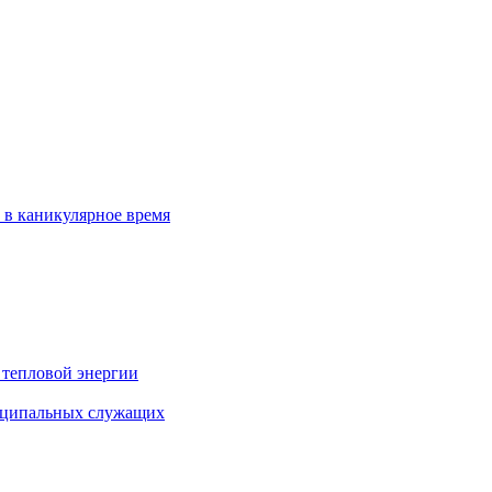
 в каникулярное время
 тепловой энергии
иципальных служащих