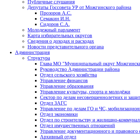
Публичные слушания
Депутаты Госсовета УР от Можгинского района
Прозоров А.С.
Семакин И.Н.
Сидоров С.А.
Молодежный парламент
Карта избирательных округов
Сведения о доходах и расходах
Новости представительного органа
Администрация
Структура
Глава МО "Муниципальный округ Можгински
Руководство Администрации района
Отдел сельского хозяйства
Управление финансов
Управление образования
Управление культуры, спорта и молодёжи
Сектор по делам несовершеннолетних и защит
Отдел ЗАГС
Управление по делам ГО и ЧС, мобилизацион
Отдел экономики
Отдел по строительству и жилищно-коммунал
Отдел имущественных отношений
Управление документационного и правового 
Архивный отдел