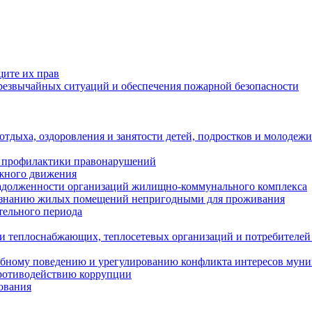
щите их прав
езвычайных ситуаций и обеспечения пожарной безопасности
тдыха, оздоровления и занятости детей, подростков и молодежи
 профилактики правонарушений
ожного движения
задолженности организаций жилищно-коммунального комплекса
ризнанию жилых помещений непригодными для проживания
тельного периода
и теплоснабжающих, теплосетевых организаций и потребителей
ебному поведению и урегулированию конфликта интересов мун
противодействию коррупции
ования