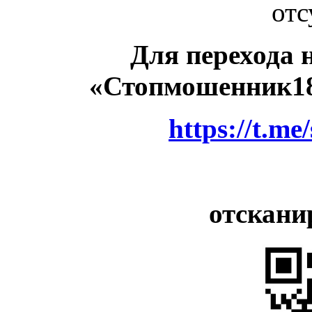
отс
Для перехода 
«Стопмошенник18
https://t.m
отскани