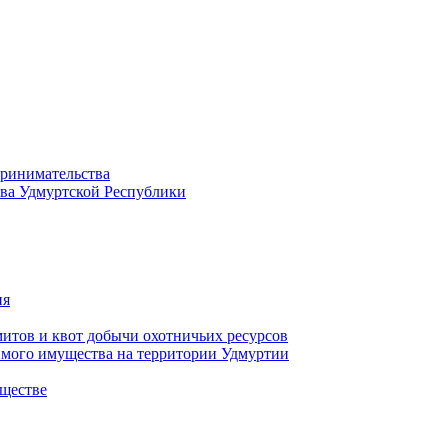
принимательства
тва Удмуртской Республики
ия
тов и квот добычи охотничьих ресурсов
имого имущества на территории Удмуртии
ществе