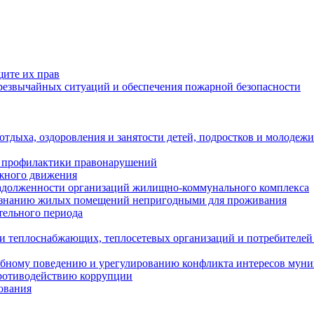
щите их прав
езвычайных ситуаций и обеспечения пожарной безопасности
тдыха, оздоровления и занятости детей, подростков и молодежи
 профилактики правонарушений
ожного движения
задолженности организаций жилищно-коммунального комплекса
ризнанию жилых помещений непригодными для проживания
тельного периода
и теплоснабжающих, теплосетевых организаций и потребителей
ебному поведению и урегулированию конфликта интересов мун
противодействию коррупции
ования