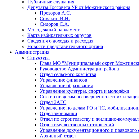
Публичные слушания
Депутаты Госсовета УР от Можгинского района
Прозоров А.С.
Семакин И.Н.
Сидоров С.А.
Молодежный парламент
Карта избирательных округов
Сведения о доходах и расходах
Новости представительного органа
Администрация
Структура
Глава МО "Муниципальный округ Можгински
Руководство Администрации района
Отдел сельского хозяйства
Управление финансов
Управление образования
Управление культуры, спорта и молодёжи
Сектор по делам несовершеннолетних и защит
Отдел ЗАГС
Управление по делам ГО и ЧС, мобилизацион
Отдел экономики
Отдел по строительству и жилищно-коммунал
Отдел имущественных отношений
Управление документационного и правового 
Архивный отдел