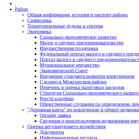
Район
Общая информация, история и паспорт района
Символика
Территориальные отделы и сектора
Экономика
Социально-экономическое развитие
Малое и среднее предпринимательство
Имущественная поддержка
Федеральный портал малого и среднего пред
Портал малого и среднего предпринимательс
Муниципальное имущество
Экономический Совет
Внедрение стандарта развития конкуренции
Сделано в Можгинском районе
Перечень и оценка налоговых расходов
Стратегия Социально-экономического развит
Реестр кладбищ
Общественные слушания по определению лими
"Дорожная карта" по вовлечению в оборот недвиж
Онлайн заявка
Сведения о неиспользуемом недвижимом иму
Оценка регулирующего воздействия
Документы
Информационные ресурсы