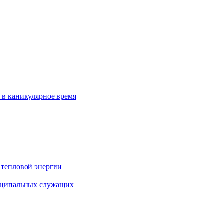
 в каникулярное время
 тепловой энергии
иципальных служащих