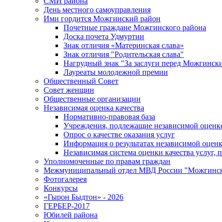
СМИ района
День местного самоуправления
Ими гордится Можгинский район
Почетные граждане Можгинского района
Доска почета Удмуртии
Знак отличия «Материнская слава»
Знак отличия "Родительская слава"
Нагрудный знак "За заслуги перед Можгинск
Лауреаты молодежной премии
Общественный Совет
Совет женщин
Общественные организации
Независимая оценка качества
Нормативно-правовая база
Учреждения, подлежащие независимой оценке
Опрос о качестве оказания услуг
Информация о результатах независимой оценк
Независимая система оценки качества услуг,
Уполномоченные по правам граждан
Межмуниципальный отдел МВД России "Можгинс
Фотогалерея
Конкурсы
«Гырон Быдтон» - 2026
ГЕРБЕР-2017
Юбилей района