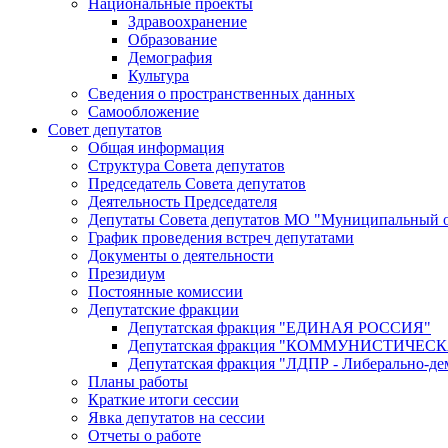
Национальные проекты
Здравоохранение
Образование
Демография
Культура
Сведения о пространственных данных
Самообложение
Совет депутатов
Общая информация
Структура Совета депутатов
Председатель Совета депутатов
Деятельность Председателя
Депутаты Совета депутатов МО "Муниципальный о
График проведения встреч депутатами
Документы о деятельности
Президиум
Постоянные комиссии
Депутатские фракции
Депутатская фракция "ЕДИНАЯ РОССИЯ"
Депутатская фракция "КОММУНИСТИЧЕ
Депутатская фракция "ЛДПР - Либерально-де
Планы работы
Краткие итоги сессии
Явка депутатов на сессии
Отчеты о работе