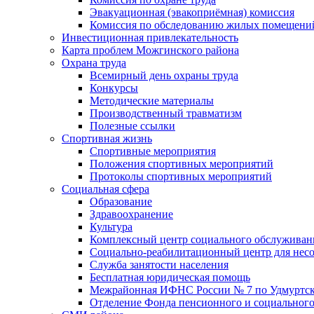
Эвакуационная (эвакоприёмная) комиссия
Комиссия по обследованию жилых помещени
Инвестиционная привлекательность
Карта проблем Можгинского района
Охрана труда
Всемирный день охраны труда
Конкурсы
Методические материалы
Производственный травматизм
Полезные ссылки
Спортивная жизнь
Спортивные мероприятия
Положения спортивных мероприятий
Протоколы спортивных мероприятий
Социальная сфера
Образование
Здравоохранение
Культура
Комплексный центр социального обслуживан
Социально-реабилитационный центр для нес
Служба занятости населения
Бесплатная юридическая помощь
Межрайонная ИФНС России № 7 по Удмуртск
Отделение Фонда пенсионного и социального