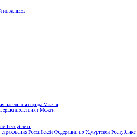
й инвалидов
ия населения города Можги
овершеннолетних г.Можги
ой Республике
 страхования Российской Федерации по Удмуртской Республике