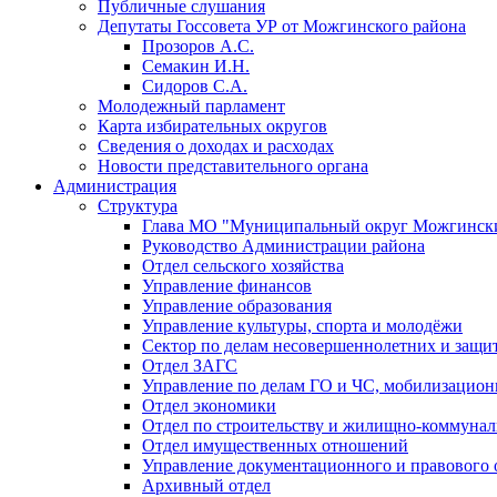
Публичные слушания
Депутаты Госсовета УР от Можгинского района
Прозоров А.С.
Семакин И.Н.
Сидоров С.А.
Молодежный парламент
Карта избирательных округов
Сведения о доходах и расходах
Новости представительного органа
Администрация
Структура
Глава МО "Муниципальный округ Можгински
Руководство Администрации района
Отдел сельского хозяйства
Управление финансов
Управление образования
Управление культуры, спорта и молодёжи
Сектор по делам несовершеннолетних и защит
Отдел ЗАГС
Управление по делам ГО и ЧС, мобилизацион
Отдел экономики
Отдел по строительству и жилищно-коммунал
Отдел имущественных отношений
Управление документационного и правового 
Архивный отдел