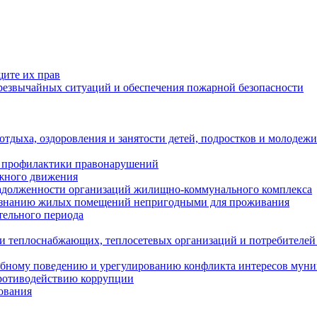
щите их прав
езвычайных ситуаций и обеспечения пожарной безопасности
тдыха, оздоровления и занятости детей, подростков и молодежи
 профилактики правонарушений
ожного движения
задолженности организаций жилищно-коммунального комплекса
ризнанию жилых помещений непригодными для проживания
тельного периода
и теплоснабжающих, теплосетевых организаций и потребителей
ебному поведению и урегулированию конфликта интересов мун
противодействию коррупции
ования