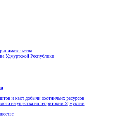
принимательства
тва Удмуртской Республики
ия
тов и квот добычи охотничьих ресурсов
имого имущества на территории Удмуртии
ществе