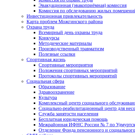
Эвакуационная (эвакоприёмная) комиссия
Комиссия по обследованию жилых помещени
Инвестиционная привлекательность
Карта проблем Можгинского района
Охрана труда
Всемирный день охраны труда
Конкурсы
Методические материалы
Производственный травматизм
Полезные ссылки
Спортивная жизнь
Спортивные мероприятия
Положения спортивных мероприятий
Протоколы спортивных мероприятий
Социальная сфера
Образование
Здравоохранение
Культура
Комплексный центр социального обслуживан
Социально-реабилитационный центр для нес
Служба занятости населения
Бесплатная юридическая помощь
Межрайонная ИФНС России № 7 по Удмуртск
Отделение Фонда пенсионного и социального