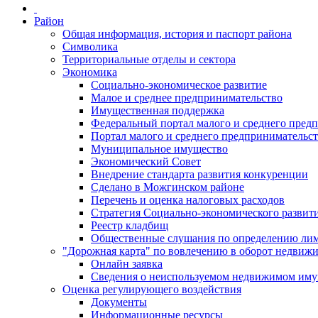
Район
Общая информация, история и паспорт района
Символика
Территориальные отделы и сектора
Экономика
Социально-экономическое развитие
Малое и среднее предпринимательство
Имущественная поддержка
Федеральный портал малого и среднего пред
Портал малого и среднего предпринимательс
Муниципальное имущество
Экономический Совет
Внедрение стандарта развития конкуренции
Сделано в Можгинском районе
Перечень и оценка налоговых расходов
Стратегия Социально-экономического развит
Реестр кладбищ
Общественные слушания по определению лими
"Дорожная карта" по вовлечению в оборот недвиж
Онлайн заявка
Сведения о неиспользуемом недвижимом иму
Оценка регулирующего воздействия
Документы
Информационные ресурсы