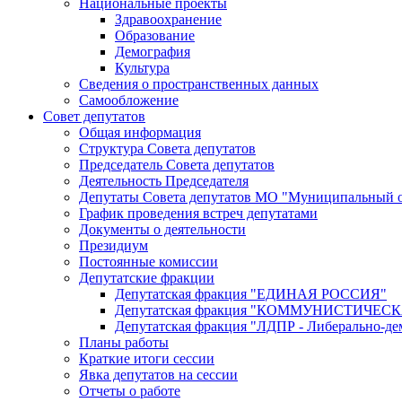
Национальные проекты
Здравоохранение
Образование
Демография
Культура
Сведения о пространственных данных
Самообложение
Совет депутатов
Общая информация
Структура Совета депутатов
Председатель Совета депутатов
Деятельность Председателя
Депутаты Совета депутатов МО "Муниципальный о
График проведения встреч депутатами
Документы о деятельности
Президиум
Постоянные комиссии
Депутатские фракции
Депутатская фракция "ЕДИНАЯ РОССИЯ"
Депутатская фракция "КОММУНИСТИЧЕ
Депутатская фракция "ЛДПР - Либерально-де
Планы работы
Краткие итоги сессии
Явка депутатов на сессии
Отчеты о работе