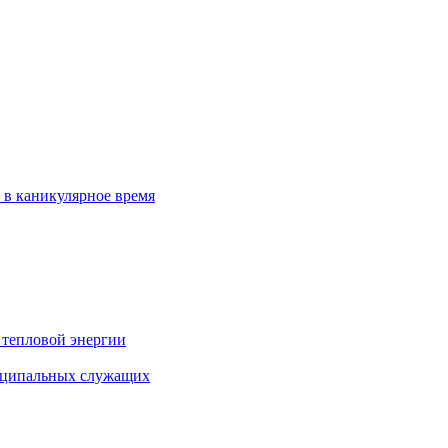
 в каникулярное время
 тепловой энергии
иципальных служащих