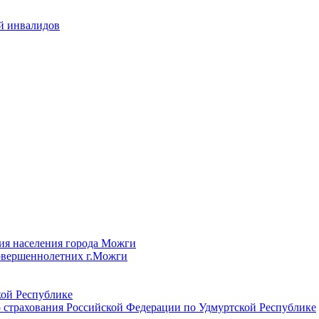
й инвалидов
ия населения города Можги
овершеннолетних г.Можги
ой Республике
 страхования Российской Федерации по Удмуртской Республике