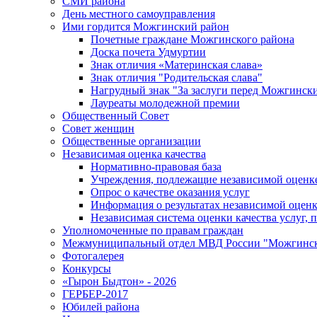
СМИ района
День местного самоуправления
Ими гордится Можгинский район
Почетные граждане Можгинского района
Доска почета Удмуртии
Знак отличия «Материнская слава»
Знак отличия "Родительская слава"
Нагрудный знак "За заслуги перед Можгинск
Лауреаты молодежной премии
Общественный Совет
Совет женщин
Общественные организации
Независимая оценка качества
Нормативно-правовая база
Учреждения, подлежащие независимой оценке
Опрос о качестве оказания услуг
Информация о результатах независимой оценк
Независимая система оценки качества услуг,
Уполномоченные по правам граждан
Межмуниципальный отдел МВД России "Можгинс
Фотогалерея
Конкурсы
«Гырон Быдтон» - 2026
ГЕРБЕР-2017
Юбилей района