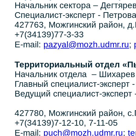
Начальник сектора
– Дегтяре
Специалист-эксперт -
Петрова
427763, Можгинский район, д.П
+7(34139)77-3-33
pazyal@mozh.udmr.ru
E-mail:
;
Территориальный отдел
«П
Начальник отдела – Шихарев
Главный специалист-эксперт
Ведущий специалист-экспер
427780, Можгинский район, с.П
+7(34139)7-12-10, 7-11-05
puch@mozh.udmr.ru
te
E-mail:
;