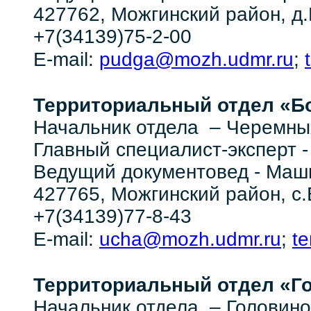
427762, Можгинский район, д.
+7(34139)75-2-00
pudga@mozh.udmr.ru
E-mail:
;
Территориальный отдел
«Б
Начальник отдела – Черемны
Главный специалист-эксперт 
Ведущий документовед -
427765, Можгинский район, с.
+7(34139)77-8-43
ucha@mozh.udmr.ru
te
E-mail:
;
Территориальный отдел
«Го
Начальник отдела – Головин