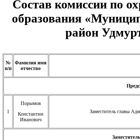
Состав комиссии по о
образования «Муници
район Удмур
№
Фамилия имя
п/п
отчество
Предс
Порымов
1
Заместитель главы Адм
Константин
Иванович
Заместитель