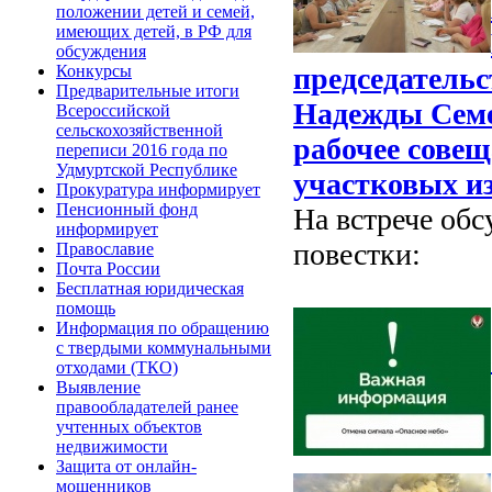
положении детей и семей,
имеющих детей, в РФ для
обсуждения
Конкурсы
председатель
Предварительные итоги
Надежды Семе
Всероссийской
сельскохозяйственной
рабочее совещ
переписи 2016 года по
Удмуртской Республике
участковых и
Прокуратура информирует
Пенсионный фонд
На встрече об
информирует
повестки:
Православие
Почта России
Бесплатная юридическая
помощь
Информация по обращению
с твердыми коммунальными
отходами (ТКО)
Выявление
правообладателей ранее
учтенных объектов
недвижимости
Защита от онлайн-
мошенников