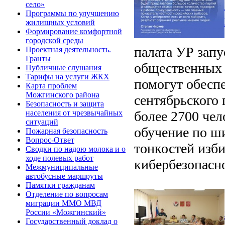
село»
Программы по улучшению
жилищных условий
Формирование комфортной
городской среды
палата УР запу
Проектная деятельность.
Гранты
общественных 
Публичные слушания
Тарифы на услуги ЖКХ
помогут обесп
Карта проблем
Можгинского района
сентябрьского 
Безопасность и защита
населения от чрезвычайных
более 2700 че
ситуаций
обучение по ши
Пожарная безопасность
Вопрос-Ответ
тонкостей изби
Сводки по надою молока и о
ходе полевых работ
кибербезопасн
Межмуниципальные
автобусные маршруты
Памятки гражданам
Отделение по вопросам
миграции ММО МВД
России «Можгинский»
Государственный доклад о