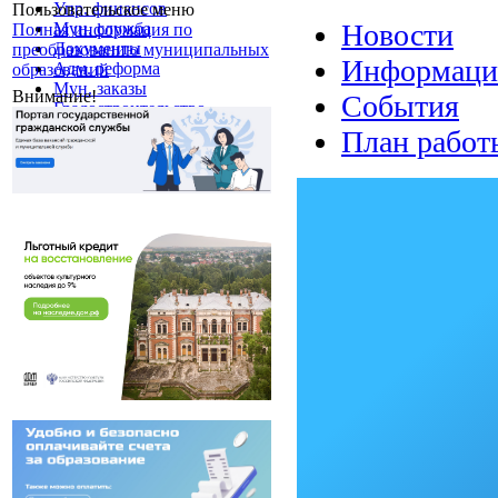
Упр. финансов
Пользовательское меню
Новости
Мун. служба
Полная информация по
Документы
преобразованию муниципальных
Информаци
Адм. реформа
образований
Мун. заказы
Внимание!
События
Градостроительство
Обращения
План работ