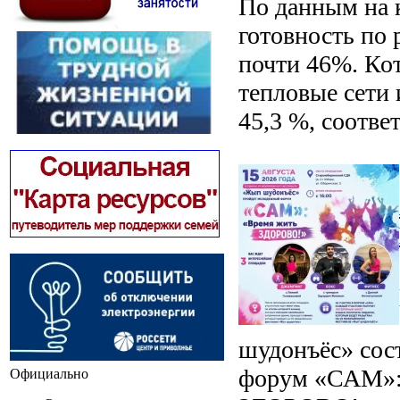
По данным на 
готовность по 
почти 46%. Кот
тепловые сети 
45,3 %, соотве
шудонъёс» со
форум «САМ»:
Официально