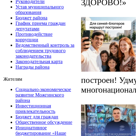
ЗДОРОВО!»
Руководители
Устав муниципального
образования
Бюджет района
График приема граждан
депутатами
Противодействие
коррупции
Ведомственный контроль за
соблюдением трудового
законодательства
Законодательная карта
Награды района
построен! Удм
Жителям
многонационал
Социально-экономическое
развитие Можгинского
района
Инвестиционная
привлекательность
Бюджет для граждан
Общественное обсуждение
Инициативное
бюджетирование «Наше