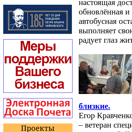
настоящая дос
обновлённая и
автобусная ост
выполняет сво
радует глаз жит
близкие.
Егор Кравченк
– ветеран спе