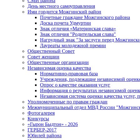
СМИ района
День местного самоуправления
Ими гордится Можгинский район
Почетные граждане Можгинского района
Доска почета Удмуртии
Знак отличия «Материнская слава»
Знак отличия "Родительская слава"
Нагрудный знак "За заслуги перед Можгинск
Лауреаты молодежной премии
Общественный Совет
Совет женщин
Общественные организации
Независимая оценка качества
Нормативно-правовая база
Учреждения, подлежащие независимой оценке
Опрос о качестве оказания услуг
Информация о результатах независимой оценк
Независимая система оценки качества услуг,
Уполномоченные по правам граждан
Межмуниципальный отдел МВД России "Можгинс
Фотогалерея
Конкурсы
«Гырон Быдтон» - 2026
ГЕРБЕР-2017
Юбилей района