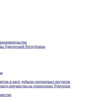
принимательства
тва Удмуртской Республики
ия
тов и квот добычи охотничьих ресурсов
имого имущества на территории Удмуртии
ществе