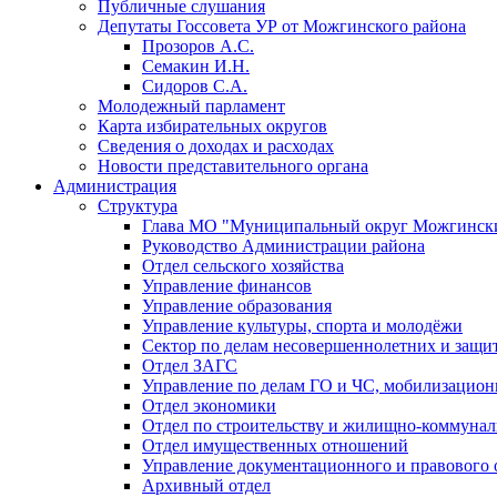
Публичные слушания
Депутаты Госсовета УР от Можгинского района
Прозоров А.С.
Семакин И.Н.
Сидоров С.А.
Молодежный парламент
Карта избирательных округов
Сведения о доходах и расходах
Новости представительного органа
Администрация
Структура
Глава МО "Муниципальный округ Можгински
Руководство Администрации района
Отдел сельского хозяйства
Управление финансов
Управление образования
Управление культуры, спорта и молодёжи
Сектор по делам несовершеннолетних и защит
Отдел ЗАГС
Управление по делам ГО и ЧС, мобилизацион
Отдел экономики
Отдел по строительству и жилищно-коммунал
Отдел имущественных отношений
Управление документационного и правового 
Архивный отдел