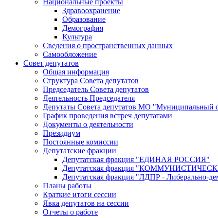
Национальные проекты
Здравоохранение
Образование
Демография
Культура
Сведения о пространственных данных
Самообложение
Совет депутатов
Общая информация
Структура Совета депутатов
Председатель Совета депутатов
Деятельность Председателя
Депутаты Совета депутатов МО "Муниципальный о
График проведения встреч депутатами
Документы о деятельности
Президиум
Постоянные комиссии
Депутатские фракции
Депутатская фракция "ЕДИНАЯ РОССИЯ"
Депутатская фракция "КОММУНИСТИЧЕ
Депутатская фракция "ЛДПР - Либерально-де
Планы работы
Краткие итоги сессии
Явка депутатов на сессии
Отчеты о работе