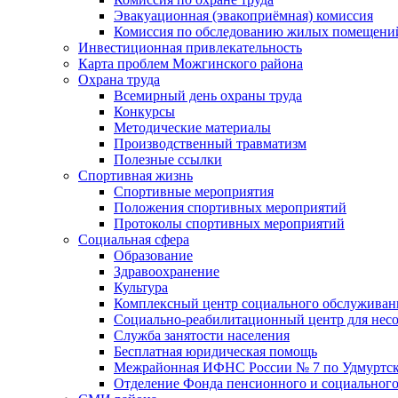
Эвакуационная (эвакоприёмная) комиссия
Комиссия по обследованию жилых помещени
Инвестиционная привлекательность
Карта проблем Можгинского района
Охрана труда
Всемирный день охраны труда
Конкурсы
Методические материалы
Производственный травматизм
Полезные ссылки
Спортивная жизнь
Спортивные мероприятия
Положения спортивных мероприятий
Протоколы спортивных мероприятий
Социальная сфера
Образование
Здравоохранение
Культура
Комплексный центр социального обслуживан
Социально-реабилитационный центр для нес
Служба занятости населения
Бесплатная юридическая помощь
Межрайонная ИФНС России № 7 по Удмуртск
Отделение Фонда пенсионного и социального