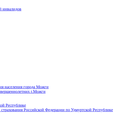
й инвалидов
ия населения города Можги
овершеннолетних г.Можги
ой Республике
 страхования Российской Федерации по Удмуртской Республике