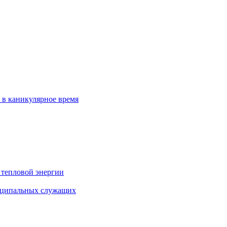
 в каникулярное время
 тепловой энергии
иципальных служащих