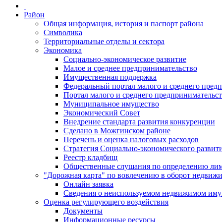
Район
Общая информация, история и паспорт района
Символика
Территориальные отделы и сектора
Экономика
Социально-экономическое развитие
Малое и среднее предпринимательство
Имущественная поддержка
Федеральный портал малого и среднего пред
Портал малого и среднего предпринимательс
Муниципальное имущество
Экономический Совет
Внедрение стандарта развития конкуренции
Сделано в Можгинском районе
Перечень и оценка налоговых расходов
Стратегия Социально-экономического развит
Реестр кладбищ
Общественные слушания по определению лими
"Дорожная карта" по вовлечению в оборот недвиж
Онлайн заявка
Сведения о неиспользуемом недвижимом иму
Оценка регулирующего воздействия
Документы
Информационные ресурсы