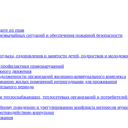
щите их прав
езвычайных ситуаций и обеспечения пожарной безопасности
тдыха, оздоровления и занятости детей, подростков и молодежи
 профилактики правонарушений
ожного движения
задолженности организаций жилищно-коммунального комплекса
ризнанию жилых помещений непригодными для проживания
тельного периода
и теплоснабжающих, теплосетевых организаций и потребителей
ебному поведению и урегулированию конфликта интересов мун
противодействию коррупции
ования