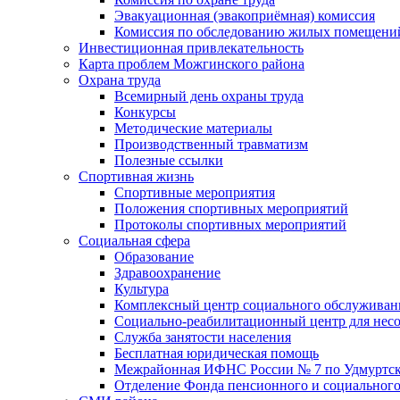
Эвакуационная (эвакоприёмная) комиссия
Комиссия по обследованию жилых помещени
Инвестиционная привлекательность
Карта проблем Можгинского района
Охрана труда
Всемирный день охраны труда
Конкурсы
Методические материалы
Производственный травматизм
Полезные ссылки
Спортивная жизнь
Спортивные мероприятия
Положения спортивных мероприятий
Протоколы спортивных мероприятий
Социальная сфера
Образование
Здравоохранение
Культура
Комплексный центр социального обслуживан
Социально-реабилитационный центр для нес
Служба занятости населения
Бесплатная юридическая помощь
Межрайонная ИФНС России № 7 по Удмуртск
Отделение Фонда пенсионного и социального