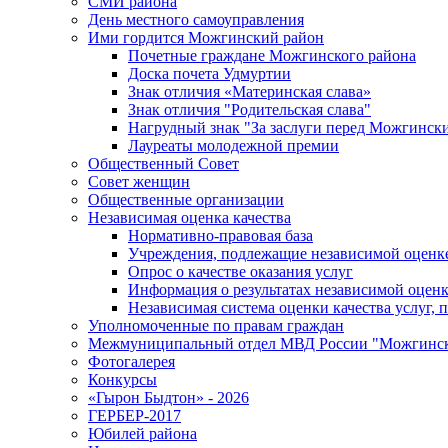
СМИ района
День местного самоуправления
Ими гордится Можгинский район
Почетные граждане Можгинского района
Доска почета Удмуртии
Знак отличия «Материнская слава»
Знак отличия "Родительская слава"
Нагрудный знак "За заслуги перед Можгинск
Лауреаты молодежной премии
Общественный Совет
Совет женщин
Общественные организации
Независимая оценка качества
Нормативно-правовая база
Учреждения, подлежащие независимой оценке
Опрос о качестве оказания услуг
Информация о результатах независимой оценк
Независимая система оценки качества услуг,
Уполномоченные по правам граждан
Межмуниципальный отдел МВД России "Можгинс
Фотогалерея
Конкурсы
«Гырон Быдтон» - 2026
ГЕРБЕР-2017
Юбилей района