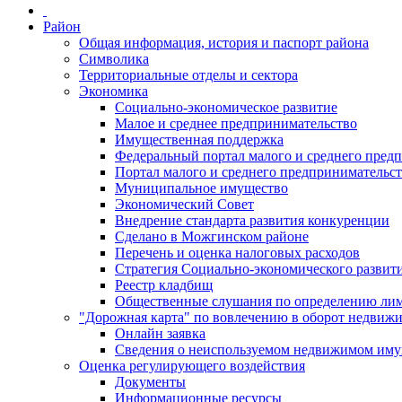
Район
Общая информация, история и паспорт района
Символика
Территориальные отделы и сектора
Экономика
Социально-экономическое развитие
Малое и среднее предпринимательство
Имущественная поддержка
Федеральный портал малого и среднего пред
Портал малого и среднего предпринимательс
Муниципальное имущество
Экономический Совет
Внедрение стандарта развития конкуренции
Сделано в Можгинском районе
Перечень и оценка налоговых расходов
Стратегия Социально-экономического развит
Реестр кладбищ
Общественные слушания по определению лими
"Дорожная карта" по вовлечению в оборот недвиж
Онлайн заявка
Сведения о неиспользуемом недвижимом иму
Оценка регулирующего воздействия
Документы
Информационные ресурсы