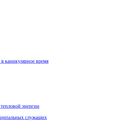
 в каникулярное время
 тепловой энергии
иципальных служащих