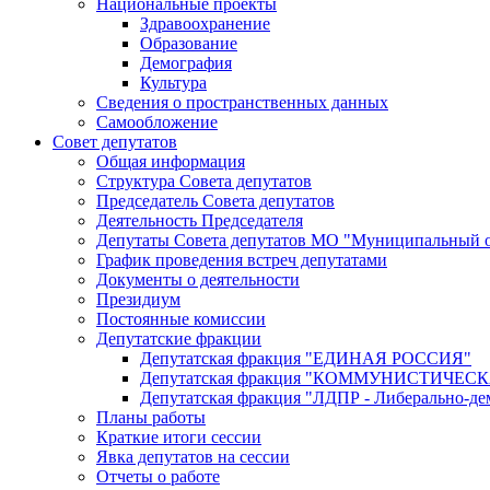
Национальные проекты
Здравоохранение
Образование
Демография
Культура
Сведения о пространственных данных
Самообложение
Совет депутатов
Общая информация
Структура Совета депутатов
Председатель Совета депутатов
Деятельность Председателя
Депутаты Совета депутатов МО "Муниципальный о
График проведения встреч депутатами
Документы о деятельности
Президиум
Постоянные комиссии
Депутатские фракции
Депутатская фракция "ЕДИНАЯ РОССИЯ"
Депутатская фракция "КОММУНИСТИЧЕ
Депутатская фракция "ЛДПР - Либерально-де
Планы работы
Краткие итоги сессии
Явка депутатов на сессии
Отчеты о работе