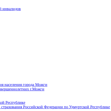
й инвалидов
ия населения города Можги
овершеннолетних г.Можги
ой Республике
 страхования Российской Федерации по Удмуртской Республике