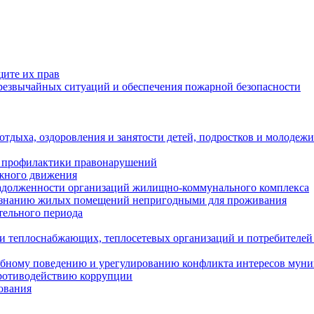
щите их прав
езвычайных ситуаций и обеспечения пожарной безопасности
тдыха, оздоровления и занятости детей, подростков и молодежи
 профилактики правонарушений
ожного движения
задолженности организаций жилищно-коммунального комплекса
ризнанию жилых помещений непригодными для проживания
тельного периода
и теплоснабжающих, теплосетевых организаций и потребителей
ебному поведению и урегулированию конфликта интересов мун
противодействию коррупции
ования