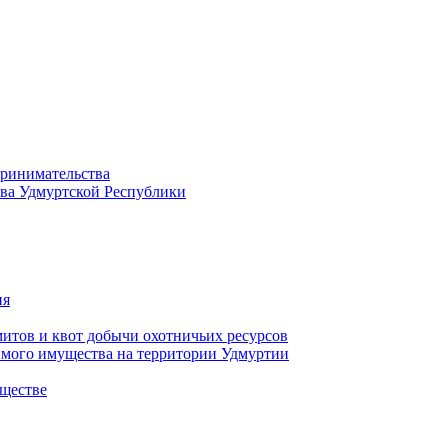
принимательства
тва Удмуртской Республики
ия
тов и квот добычи охотничьих ресурсов
имого имущества на территории Удмуртии
ществе