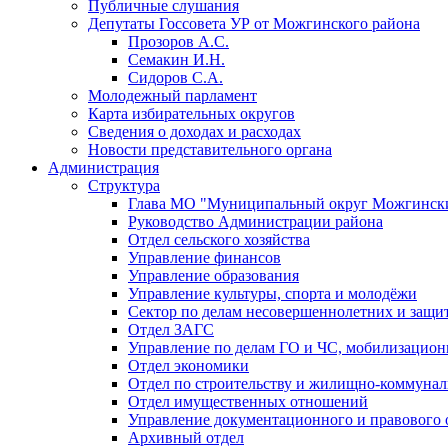
Публичные слушания
Депутаты Госсовета УР от Можгинского района
Прозоров А.С.
Семакин И.Н.
Сидоров С.А.
Молодежный парламент
Карта избирательных округов
Сведения о доходах и расходах
Новости представительного органа
Администрация
Структура
Глава МО "Муниципальный округ Можгински
Руководство Администрации района
Отдел сельского хозяйства
Управление финансов
Управление образования
Управление культуры, спорта и молодёжи
Сектор по делам несовершеннолетних и защит
Отдел ЗАГС
Управление по делам ГО и ЧС, мобилизацион
Отдел экономики
Отдел по строительству и жилищно-коммунал
Отдел имущественных отношений
Управление документационного и правового 
Архивный отдел