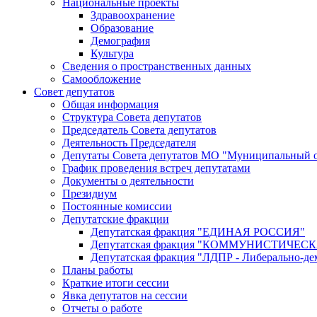
Национальные проекты
Здравоохранение
Образование
Демография
Культура
Сведения о пространственных данных
Самообложение
Совет депутатов
Общая информация
Структура Совета депутатов
Председатель Совета депутатов
Деятельность Председателя
Депутаты Совета депутатов МО "Муниципальный о
График проведения встреч депутатами
Документы о деятельности
Президиум
Постоянные комиссии
Депутатские фракции
Депутатская фракция "ЕДИНАЯ РОССИЯ"
Депутатская фракция "КОММУНИСТИЧЕ
Депутатская фракция "ЛДПР - Либерально-де
Планы работы
Краткие итоги сессии
Явка депутатов на сессии
Отчеты о работе