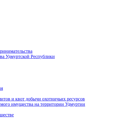
принимательства
тва Удмуртской Республики
ия
тов и квот добычи охотничьих ресурсов
имого имущества на территории Удмуртии
ществе