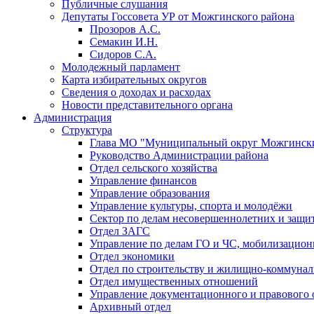
Публичные слушания
Депутаты Госсовета УР от Можгинского района
Прозоров А.С.
Семакин И.Н.
Сидоров С.А.
Молодежный парламент
Карта избирательных округов
Сведения о доходах и расходах
Новости представительного органа
Администрация
Структура
Глава МО "Муниципальный округ Можгински
Руководство Администрации района
Отдел сельского хозяйства
Управление финансов
Управление образования
Управление культуры, спорта и молодёжи
Сектор по делам несовершеннолетних и защит
Отдел ЗАГС
Управление по делам ГО и ЧС, мобилизацион
Отдел экономики
Отдел по строительству и жилищно-коммунал
Отдел имущественных отношений
Управление документационного и правового 
Архивный отдел