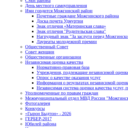
СМИ района
День местного самоуправления
Ими гордится Можгинский район
Почетные граждане Можгинского района
Доска почета Удмуртии
Знак отличия «Материнская слава»
Знак отличия "Родительская слава"
Нагрудный знак "За заслуги перед Можгинск
Лауреаты молодежной премии
Общественный Совет
Совет женщин
Общественные организации
Независимая оценка качества
Нормативно-правовая база
Учреждения, подлежащие независимой оценке
Опрос о качестве оказания услуг
Информация о результатах независимой оценк
Независимая система оценки качества услуг,
Уполномоченные по правам граждан
Межмуниципальный отдел МВД России "Можгинс
Фотогалерея
Конкурсы
«Гырон Быдтон» - 2026
ГЕРБЕР-2017
Юбилей района