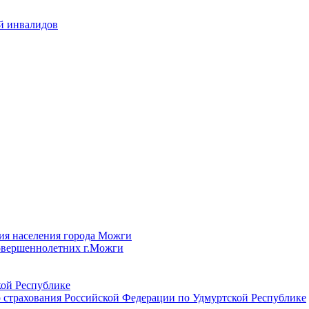
й инвалидов
ия населения города Можги
овершеннолетних г.Можги
ой Республике
 страхования Российской Федерации по Удмуртской Республике