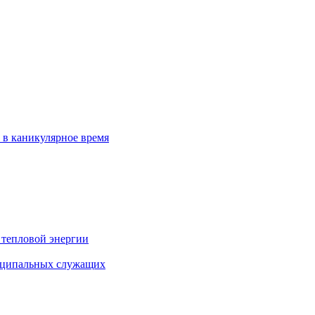
 в каникулярное время
 тепловой энергии
иципальных служащих