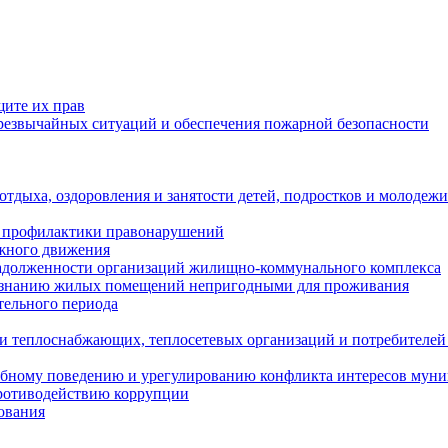
щите их прав
езвычайных ситуаций и обеспечения пожарной безопасности
тдыха, оздоровления и занятости детей, подростков и молодежи
 профилактики правонарушений
ожного движения
задолженности организаций жилищно-коммунального комплекса
ризнанию жилых помещений непригодными для проживания
тельного периода
и теплоснабжающих, теплосетевых организаций и потребителей
ебному поведению и урегулированию конфликта интересов мун
противодействию коррупции
ования