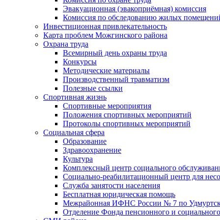
Эвакуационная (эвакоприёмная) комиссия
Комиссия по обследованию жилых помещени
Инвестиционная привлекательность
Карта проблем Можгинского района
Охрана труда
Всемирный день охраны труда
Конкурсы
Методические материалы
Производственный травматизм
Полезные ссылки
Спортивная жизнь
Спортивные мероприятия
Положения спортивных мероприятий
Протоколы спортивных мероприятий
Социальная сфера
Образование
Здравоохранение
Культура
Комплексный центр социального обслуживан
Социально-реабилитационный центр для нес
Служба занятости населения
Бесплатная юридическая помощь
Межрайонная ИФНС России № 7 по Удмуртск
Отделение Фонда пенсионного и социального