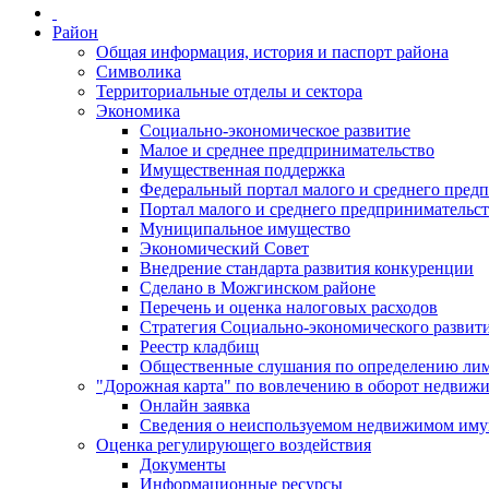
Район
Общая информация, история и паспорт района
Символика
Территориальные отделы и сектора
Экономика
Социально-экономическое развитие
Малое и среднее предпринимательство
Имущественная поддержка
Федеральный портал малого и среднего пред
Портал малого и среднего предпринимательс
Муниципальное имущество
Экономический Совет
Внедрение стандарта развития конкуренции
Сделано в Можгинском районе
Перечень и оценка налоговых расходов
Стратегия Социально-экономического развит
Реестр кладбищ
Общественные слушания по определению лими
"Дорожная карта" по вовлечению в оборот недвиж
Онлайн заявка
Сведения о неиспользуемом недвижимом иму
Оценка регулирующего воздействия
Документы
Информационные ресурсы