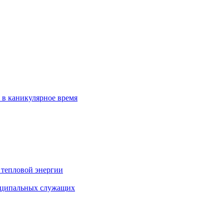
 в каникулярное время
 тепловой энергии
иципальных служащих