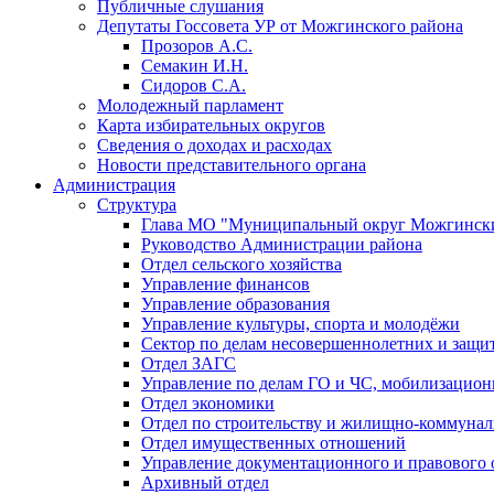
Публичные слушания
Депутаты Госсовета УР от Можгинского района
Прозоров А.С.
Семакин И.Н.
Сидоров С.А.
Молодежный парламент
Карта избирательных округов
Сведения о доходах и расходах
Новости представительного органа
Администрация
Структура
Глава МО "Муниципальный округ Можгински
Руководство Администрации района
Отдел сельского хозяйства
Управление финансов
Управление образования
Управление культуры, спорта и молодёжи
Сектор по делам несовершеннолетних и защит
Отдел ЗАГС
Управление по делам ГО и ЧС, мобилизацион
Отдел экономики
Отдел по строительству и жилищно-коммунал
Отдел имущественных отношений
Управление документационного и правового 
Архивный отдел