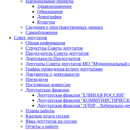
Национальные проекты
Здравоохранение
Образование
Демография
Культура
Сведения о пространственных данных
Самообложение
Совет депутатов
Общая информация
Структура Совета депутатов
Председатель Совета депутатов
Деятельность Председателя
Депутаты Совета депутатов МО "Муниципальный о
График проведения встреч депутатами
Документы о деятельности
Президиум
Постоянные комиссии
Депутатские фракции
Депутатская фракция "ЕДИНАЯ РОССИЯ"
Депутатская фракция "КОММУНИСТИЧЕ
Депутатская фракция "ЛДПР - Либерально-де
Планы работы
Краткие итоги сессии
Явка депутатов на сессии
Отчеты о работе