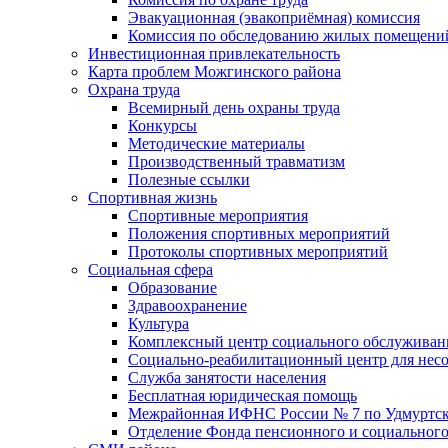
Эвакуационная (эвакоприёмная) комиссия
Комиссия по обследованию жилых помещени
Инвестиционная привлекательность
Карта проблем Можгинского района
Охрана труда
Всемирный день охраны труда
Конкурсы
Методические материалы
Производственный травматизм
Полезные ссылки
Спортивная жизнь
Спортивные мероприятия
Положения спортивных мероприятий
Протоколы спортивных мероприятий
Социальная сфера
Образование
Здравоохранение
Культура
Комплексный центр социального обслуживан
Социально-реабилитационный центр для нес
Служба занятости населения
Бесплатная юридическая помощь
Межрайонная ИФНС России № 7 по Удмуртск
Отделение Фонда пенсионного и социального