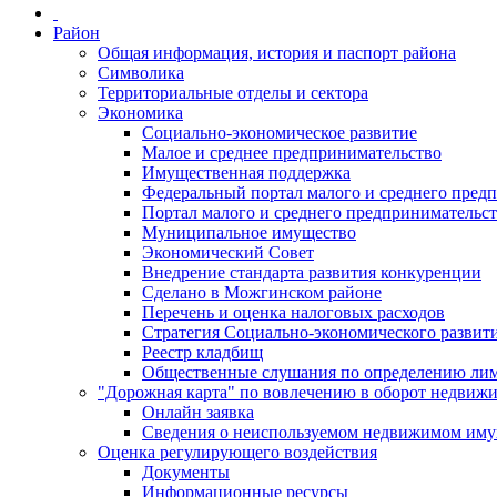
Район
Общая информация, история и паспорт района
Символика
Территориальные отделы и сектора
Экономика
Социально-экономическое развитие
Малое и среднее предпринимательство
Имущественная поддержка
Федеральный портал малого и среднего пред
Портал малого и среднего предпринимательс
Муниципальное имущество
Экономический Совет
Внедрение стандарта развития конкуренции
Сделано в Можгинском районе
Перечень и оценка налоговых расходов
Стратегия Социально-экономического развит
Реестр кладбищ
Общественные слушания по определению лими
"Дорожная карта" по вовлечению в оборот недвиж
Онлайн заявка
Сведения о неиспользуемом недвижимом иму
Оценка регулирующего воздействия
Документы
Информационные ресурсы