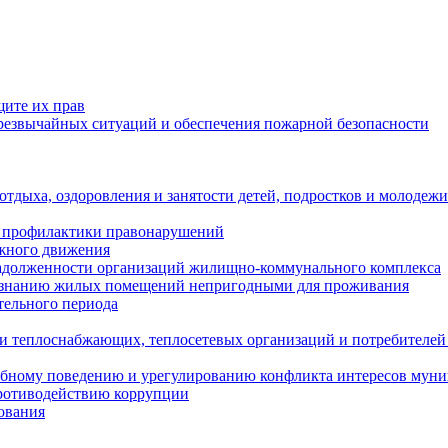
щите их прав
езвычайных ситуаций и обеспечения пожарной безопасности
тдыха, оздоровления и занятости детей, подростков и молодежи
 профилактики правонарушений
ожного движения
задолженности организаций жилищно-коммунального комплекса
ризнанию жилых помещений непригодными для проживания
тельного периода
и теплоснабжающих, теплосетевых организаций и потребителей
ебному поведению и урегулированию конфликта интересов мун
противодействию коррупции
ования