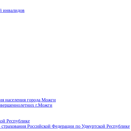
й инвалидов
ия населения города Можги
овершеннолетних г.Можги
ой Республике
 страхования Российской Федерации по Удмуртской Республике