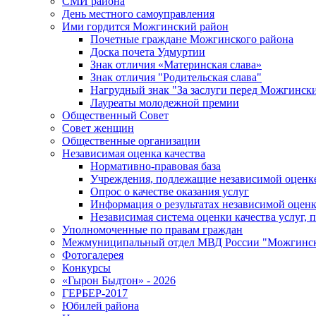
СМИ района
День местного самоуправления
Ими гордится Можгинский район
Почетные граждане Можгинского района
Доска почета Удмуртии
Знак отличия «Материнская слава»
Знак отличия "Родительская слава"
Нагрудный знак "За заслуги перед Можгинск
Лауреаты молодежной премии
Общественный Совет
Совет женщин
Общественные организации
Независимая оценка качества
Нормативно-правовая база
Учреждения, подлежащие независимой оценке
Опрос о качестве оказания услуг
Информация о результатах независимой оценк
Независимая система оценки качества услуг,
Уполномоченные по правам граждан
Межмуниципальный отдел МВД России "Можгинс
Фотогалерея
Конкурсы
«Гырон Быдтон» - 2026
ГЕРБЕР-2017
Юбилей района