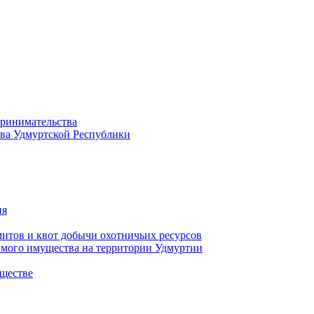
принимательства
тва Удмуртской Республики
ия
тов и квот добычи охотничьих ресурсов
имого имущества на территории Удмуртии
ществе