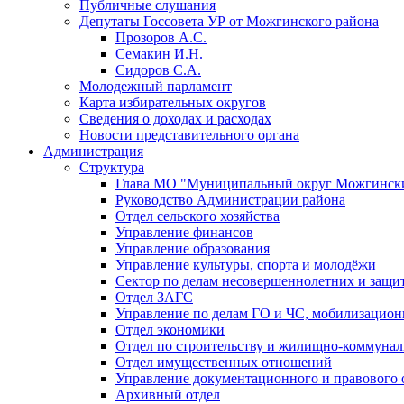
Публичные слушания
Депутаты Госсовета УР от Можгинского района
Прозоров А.С.
Семакин И.Н.
Сидоров С.А.
Молодежный парламент
Карта избирательных округов
Сведения о доходах и расходах
Новости представительного органа
Администрация
Структура
Глава МО "Муниципальный округ Можгински
Руководство Администрации района
Отдел сельского хозяйства
Управление финансов
Управление образования
Управление культуры, спорта и молодёжи
Сектор по делам несовершеннолетних и защит
Отдел ЗАГС
Управление по делам ГО и ЧС, мобилизацион
Отдел экономики
Отдел по строительству и жилищно-коммунал
Отдел имущественных отношений
Управление документационного и правового 
Архивный отдел