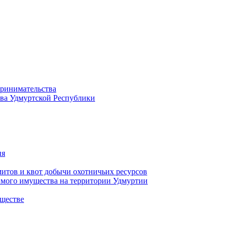
принимательства
тва Удмуртской Республики
ия
тов и квот добычи охотничьих ресурсов
имого имущества на территории Удмуртии
ществе