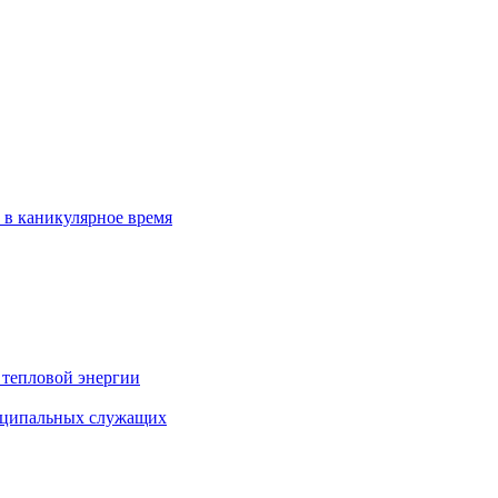
 в каникулярное время
 тепловой энергии
иципальных служащих