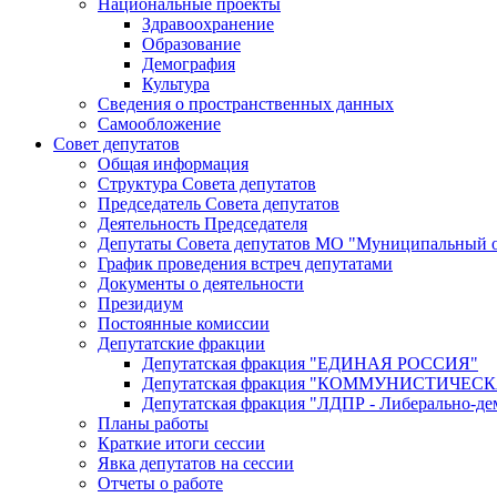
Национальные проекты
Здравоохранение
Образование
Демография
Культура
Сведения о пространственных данных
Самообложение
Совет депутатов
Общая информация
Структура Совета депутатов
Председатель Совета депутатов
Деятельность Председателя
Депутаты Совета депутатов МО "Муниципальный о
График проведения встреч депутатами
Документы о деятельности
Президиум
Постоянные комиссии
Депутатские фракции
Депутатская фракция "ЕДИНАЯ РОССИЯ"
Депутатская фракция "КОММУНИСТИЧЕ
Депутатская фракция "ЛДПР - Либерально-де
Планы работы
Краткие итоги сессии
Явка депутатов на сессии
Отчеты о работе