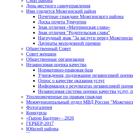
СМИ района
День местного самоуправления
Ими гордится Можгинский район
Почетные граждане Можгинского района
Доска почета Удмуртии
Знак отличия «Материнская слава»
Знак отличия "Родительская слава"
Нагрудный знак "За заслуги перед Можгинск
Лауреаты молодежной премии
Общественный Совет
Совет женщин
Общественные организации
Независимая оценка качества
Нормативно-правовая база
Учреждения, подлежащие независимой оценке
Опрос о качестве оказания услуг
Информация о результатах независимой оценк
Независимая система оценки качества услуг,
Уполномоченные по правам граждан
Межмуниципальный отдел МВД России "Можгинс
Фотогалерея
Конкурсы
«Гырон Быдтон» - 2026
ГЕРБЕР-2017
Юбилей района