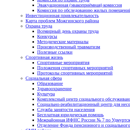
Эвакуационная (эвакоприёмная) комиссия
Комиссия по обследованию жилых помещени
Инвестиционная привлекательность
Карта проблем Можгинского района
Охрана труда
Всемирный день охраны труда
Конкурсы
Методические материалы
Производственный травматизм
Полезные ссылки
Спортивная жизнь
Спортивные мероприятия
Положения спортивных мероприятий
Протоколы спортивных мероприятий
Социальная сфера
Образование
Здравоохранение
Культура
Комплексный центр социального обслуживан
Социально-реабилитационный центр для нес
Служба занятости населения
Бесплатная юридическая помощь
Межрайонная ИФНС России № 7 по Удмуртск
Отделение Фонда пенсионного и социального