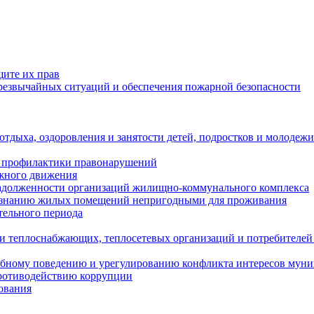
щите их прав
езвычайных ситуаций и обеспечения пожарной безопасности
тдыха, оздоровления и занятости детей, подростков и молодежи
 профилактики правонарушений
ожного движения
задолженности организаций жилищно-коммунального комплекса
ризнанию жилых помещений непригодными для проживания
тельного периода
и теплоснабжающих, теплосетевых организаций и потребителей
ебному поведению и урегулированию конфликта интересов мун
противодействию коррупции
ования