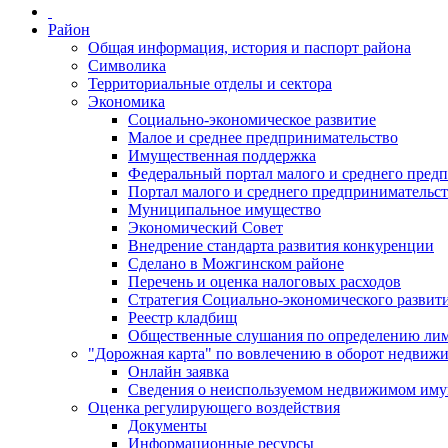
Район
Общая информация, история и паспорт района
Символика
Территориальные отделы и сектора
Экономика
Социально-экономическое развитие
Малое и среднее предпринимательство
Имущественная поддержка
Федеральный портал малого и среднего пред
Портал малого и среднего предпринимательс
Муниципальное имущество
Экономический Совет
Внедрение стандарта развития конкуренции
Сделано в Можгинском районе
Перечень и оценка налоговых расходов
Стратегия Социально-экономического развит
Реестр кладбищ
Общественные слушания по определению лими
"Дорожная карта" по вовлечению в оборот недвиж
Онлайн заявка
Сведения о неиспользуемом недвижимом иму
Оценка регулирующего воздействия
Документы
Информационные ресурсы