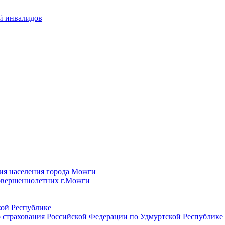
й инвалидов
ия населения города Можги
овершеннолетних г.Можги
ой Республике
 страхования Российской Федерации по Удмуртской Республике