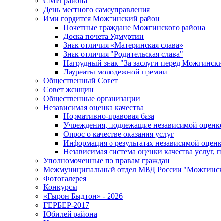
СМИ района
День местного самоуправления
Ими гордится Можгинский район
Почетные граждане Можгинского района
Доска почета Удмуртии
Знак отличия «Материнская слава»
Знак отличия "Родительская слава"
Нагрудный знак "За заслуги перед Можгинск
Лауреаты молодежной премии
Общественный Совет
Совет женщин
Общественные организации
Независимая оценка качества
Нормативно-правовая база
Учреждения, подлежащие независимой оценке
Опрос о качестве оказания услуг
Информация о результатах независимой оценк
Независимая система оценки качества услуг,
Уполномоченные по правам граждан
Межмуниципальный отдел МВД России "Можгинс
Фотогалерея
Конкурсы
«Гырон Быдтон» - 2026
ГЕРБЕР-2017
Юбилей района