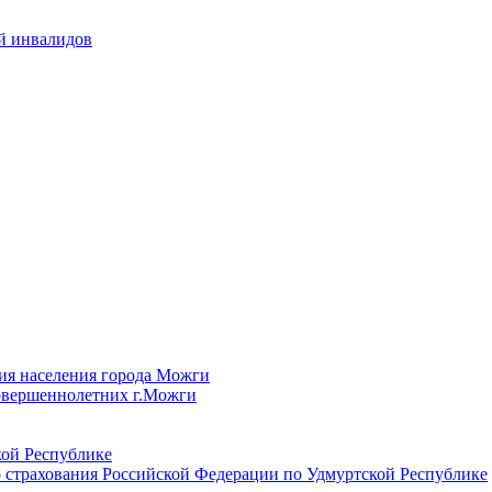
й инвалидов
ия населения города Можги
овершеннолетних г.Можги
ой Республике
 страхования Российской Федерации по Удмуртской Республике