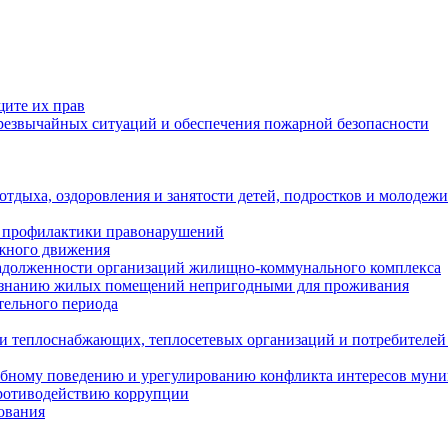
щите их прав
езвычайных ситуаций и обеспечения пожарной безопасности
тдыха, оздоровления и занятости детей, подростков и молодежи
 профилактики правонарушений
ожного движения
задолженности организаций жилищно-коммунального комплекса
ризнанию жилых помещений непригодными для проживания
тельного периода
и теплоснабжающих, теплосетевых организаций и потребителей
ебному поведению и урегулированию конфликта интересов мун
противодействию коррупции
ования