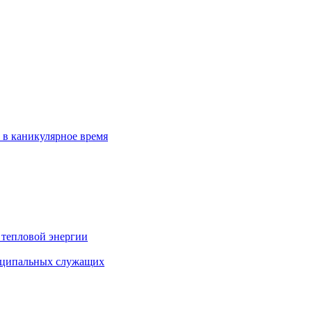
 в каникулярное время
 тепловой энергии
иципальных служащих