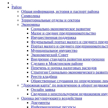
Район
Общая информация, история и паспорт района
Символика
Территориальные отделы и сектора
Экономика
Социально-экономическое развитие
Малое и среднее предпринимательство
Имущественная поддержка
Федеральный портал малого и среднего пред
Портал малого и среднего предпринимательс
Муниципальное имущество
Экономический Совет
Внедрение стандарта развития конкуренции
Сделано в Можгинском районе
Перечень и оценка налоговых расходов
Стратегия Социально-экономического развит
Реестр кладбищ
Общественные слушания по определению лими
"Дорожная карта" по вовлечению в оборот недвиж
Онлайн заявка
Сведения о неиспользуемом недвижимом иму
Оценка регулирующего воздействия
Документы
Информационные ресурсы