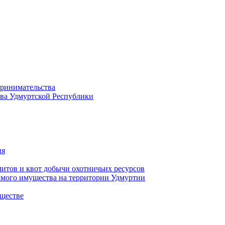
принимательства
тва Удмуртской Республики
ия
тов и квот добычи охотничьих ресурсов
имого имущества на территории Удмуртии
ществе