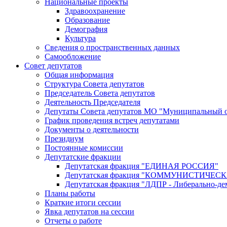
Национальные проекты
Здравоохранение
Образование
Демография
Культура
Сведения о пространственных данных
Самообложение
Совет депутатов
Общая информация
Структура Совета депутатов
Председатель Совета депутатов
Деятельность Председателя
Депутаты Совета депутатов МО "Муниципальный о
График проведения встреч депутатами
Документы о деятельности
Президиум
Постоянные комиссии
Депутатские фракции
Депутатская фракция "ЕДИНАЯ РОССИЯ"
Депутатская фракция "КОММУНИСТИЧЕ
Депутатская фракция "ЛДПР - Либерально-де
Планы работы
Краткие итоги сессии
Явка депутатов на сессии
Отчеты о работе