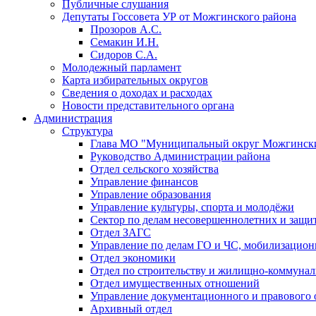
Публичные слушания
Депутаты Госсовета УР от Можгинского района
Прозоров А.С.
Семакин И.Н.
Сидоров С.А.
Молодежный парламент
Карта избирательных округов
Сведения о доходах и расходах
Новости представительного органа
Администрация
Структура
Глава МО "Муниципальный округ Можгински
Руководство Администрации района
Отдел сельского хозяйства
Управление финансов
Управление образования
Управление культуры, спорта и молодёжи
Сектор по делам несовершеннолетних и защит
Отдел ЗАГС
Управление по делам ГО и ЧС, мобилизацион
Отдел экономики
Отдел по строительству и жилищно-коммунал
Отдел имущественных отношений
Управление документационного и правового 
Архивный отдел