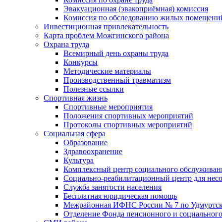
Эвакуационная (эвакоприёмная) комиссия
Комиссия по обследованию жилых помещени
Инвестиционная привлекательность
Карта проблем Можгинского района
Охрана труда
Всемирный день охраны труда
Конкурсы
Методические материалы
Производственный травматизм
Полезные ссылки
Спортивная жизнь
Спортивные мероприятия
Положения спортивных мероприятий
Протоколы спортивных мероприятий
Социальная сфера
Образование
Здравоохранение
Культура
Комплексный центр социального обслуживан
Социально-реабилитационный центр для нес
Служба занятости населения
Бесплатная юридическая помощь
Межрайонная ИФНС России № 7 по Удмуртск
Отделение Фонда пенсионного и социального