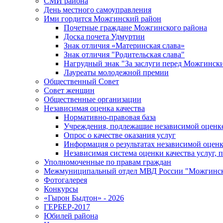
СМИ района
День местного самоуправления
Ими гордится Можгинский район
Почетные граждане Можгинского района
Доска почета Удмуртии
Знак отличия «Материнская слава»
Знак отличия "Родительская слава"
Нагрудный знак "За заслуги перед Можгинск
Лауреаты молодежной премии
Общественный Совет
Совет женщин
Общественные организации
Независимая оценка качества
Нормативно-правовая база
Учреждения, подлежащие независимой оценке
Опрос о качестве оказания услуг
Информация о результатах независимой оценк
Независимая система оценки качества услуг,
Уполномоченные по правам граждан
Межмуниципальный отдел МВД России "Можгинс
Фотогалерея
Конкурсы
«Гырон Быдтон» - 2026
ГЕРБЕР-2017
Юбилей района