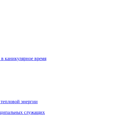
 в каникулярное время
 тепловой энергии
иципальных служащих