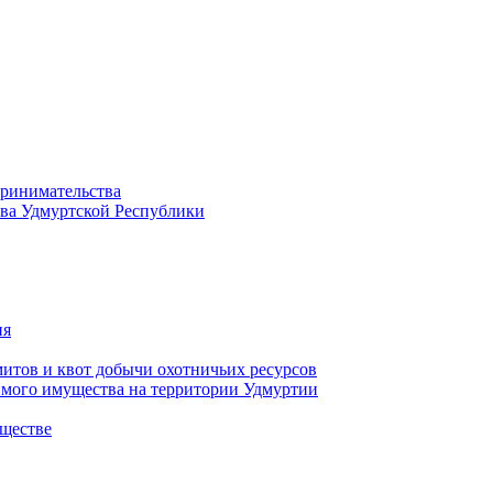
принимательства
тва Удмуртской Республики
ия
тов и квот добычи охотничьих ресурсов
имого имущества на территории Удмуртии
ществе