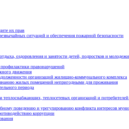
щите их прав
езвычайных ситуаций и обеспечения пожарной безопасности
тдыха, оздоровления и занятости детей, подростков и молодежи
 профилактики правонарушений
ожного движения
задолженности организаций жилищно-коммунального комплекса
ризнанию жилых помещений непригодными для проживания
тельного периода
и теплоснабжающих, теплосетевых организаций и потребителей
ебному поведению и урегулированию конфликта интересов мун
противодействию коррупции
ования