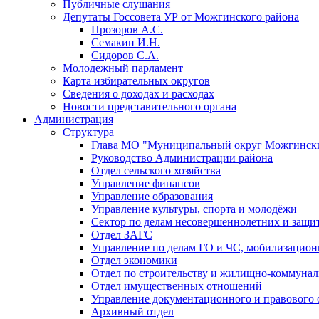
Публичные слушания
Депутаты Госсовета УР от Можгинского района
Прозоров А.С.
Семакин И.Н.
Сидоров С.А.
Молодежный парламент
Карта избирательных округов
Сведения о доходах и расходах
Новости представительного органа
Администрация
Структура
Глава МО "Муниципальный округ Можгински
Руководство Администрации района
Отдел сельского хозяйства
Управление финансов
Управление образования
Управление культуры, спорта и молодёжи
Сектор по делам несовершеннолетних и защит
Отдел ЗАГС
Управление по делам ГО и ЧС, мобилизацион
Отдел экономики
Отдел по строительству и жилищно-коммунал
Отдел имущественных отношений
Управление документационного и правового 
Архивный отдел