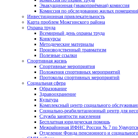
Эвакуационная (эвакоприёмная) комиссия
Комиссия по обследованию жилых помещени
Инвестиционная привлекательность
Карта проблем Можгинского района
Охрана труда
Всемирный день охраны труда
Конкурсы
Методические материалы
Производственный травматизм
Полезные ссылки
Спортивная жизнь
Спортивные мероприятия
Положения спортивных мероприятий
Протоколы спортивных мероприятий
Социальная сфера
Образование
Здравоохранение
Культура
Комплексный центр социального обслуживан
Социально-реабилитационный центр для нес
Служба занятости населения
Бесплатная юридическая помощь
Межрайонная ИФНС России № 7 по Удмуртск
Отделение Фонда пенсионного и социального