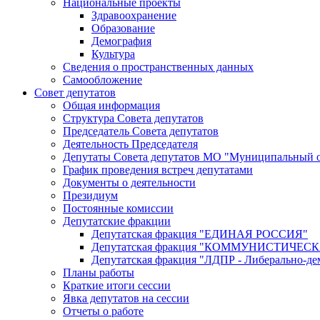
Национальные проекты
Здравоохранение
Образование
Демография
Культура
Сведения о пространственных данных
Самообложение
Совет депутатов
Общая информация
Структура Совета депутатов
Председатель Совета депутатов
Деятельность Председателя
Депутаты Совета депутатов МО "Муниципальный о
График проведения встреч депутатами
Документы о деятельности
Президиум
Постоянные комиссии
Депутатские фракции
Депутатская фракция "ЕДИНАЯ РОССИЯ"
Депутатская фракция "КОММУНИСТИЧЕ
Депутатская фракция "ЛДПР - Либерально-де
Планы работы
Краткие итоги сессии
Явка депутатов на сессии
Отчеты о работе