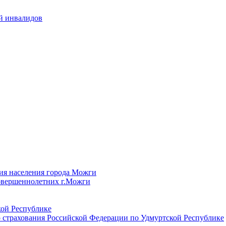
й инвалидов
ия населения города Можги
овершеннолетних г.Можги
ой Республике
 страхования Российской Федерации по Удмуртской Республике