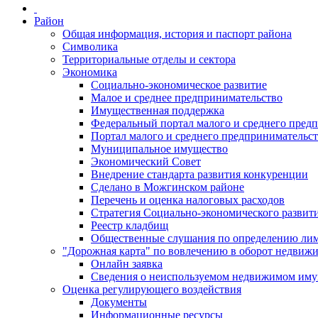
Район
Общая информация, история и паспорт района
Символика
Территориальные отделы и сектора
Экономика
Социально-экономическое развитие
Малое и среднее предпринимательство
Имущественная поддержка
Федеральный портал малого и среднего пред
Портал малого и среднего предпринимательс
Муниципальное имущество
Экономический Совет
Внедрение стандарта развития конкуренции
Сделано в Можгинском районе
Перечень и оценка налоговых расходов
Стратегия Социально-экономического развит
Реестр кладбищ
Общественные слушания по определению лими
"Дорожная карта" по вовлечению в оборот недвиж
Онлайн заявка
Сведения о неиспользуемом недвижимом иму
Оценка регулирующего воздействия
Документы
Информационные ресурсы