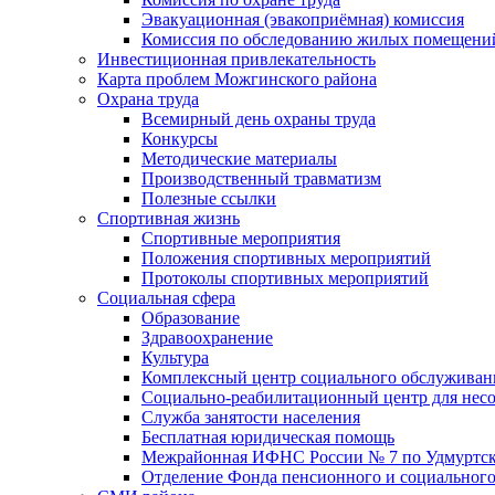
Эвакуационная (эвакоприёмная) комиссия
Комиссия по обследованию жилых помещени
Инвестиционная привлекательность
Карта проблем Можгинского района
Охрана труда
Всемирный день охраны труда
Конкурсы
Методические материалы
Производственный травматизм
Полезные ссылки
Спортивная жизнь
Спортивные мероприятия
Положения спортивных мероприятий
Протоколы спортивных мероприятий
Социальная сфера
Образование
Здравоохранение
Культура
Комплексный центр социального обслуживан
Социально-реабилитационный центр для нес
Служба занятости населения
Бесплатная юридическая помощь
Межрайонная ИФНС России № 7 по Удмуртск
Отделение Фонда пенсионного и социального