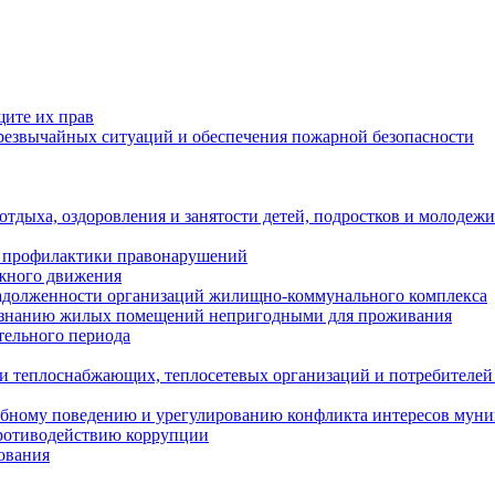
щите их прав
езвычайных ситуаций и обеспечения пожарной безопасности
тдыха, оздоровления и занятости детей, подростков и молодежи
 профилактики правонарушений
ожного движения
задолженности организаций жилищно-коммунального комплекса
ризнанию жилых помещений непригодными для проживания
тельного периода
и теплоснабжающих, теплосетевых организаций и потребителей
ебному поведению и урегулированию конфликта интересов мун
противодействию коррупции
ования