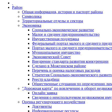
Район
Общая информация, история и паспорт района
Символика
Территориальные отделы и сектора
Экономика
Социально-экономическое развитие
Малое и среднее предпринимательство
Имущественная поддержка
Федеральный портал малого и среднего пред
Портал малого и среднего предпринимательс
Муниципальное имущество
Экономический Совет
Внедрение стандарта развития конкуренции
Сделано в Можгинском районе
Перечень и оценка налоговых расходов
Стратегия Социально-экономического развит
Реестр кладбищ
Общественные слушания по определению лими
"Дорожная карта" по вовлечению в оборот недвиж
Онлайн заявка
Сведения о неиспользуемом недвижимом иму
Оценка регулирующего воздействия
Документы
Информационные ресурсы