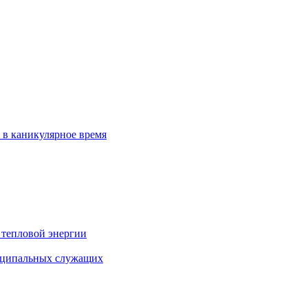
 в каникулярное время
 тепловой энергии
иципальных служащих