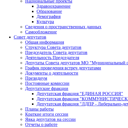
Национальные проекты
Здравоохранение
Образование
Демография
Культура
Сведения о пространственных данных
Самообложение
Совет депутатов
Общая информация
Структура Совета депутатов
Председатель Совета депутатов
Деятельность Председателя
Депутаты Совета депутатов МО "Муниципальный о
График проведения встреч депутатами
Документы о деятельности
Президиум
Постоянные комиссии
Депутатские фракции
Депутатская фракция "ЕДИНАЯ РОССИЯ"
Депутатская фракция "КОММУНИСТИЧЕ
Депутатская фракция "ЛДПР - Либерально-де
Планы работы
Краткие итоги сессии
Явка депутатов на сессии
Отчеты о работе