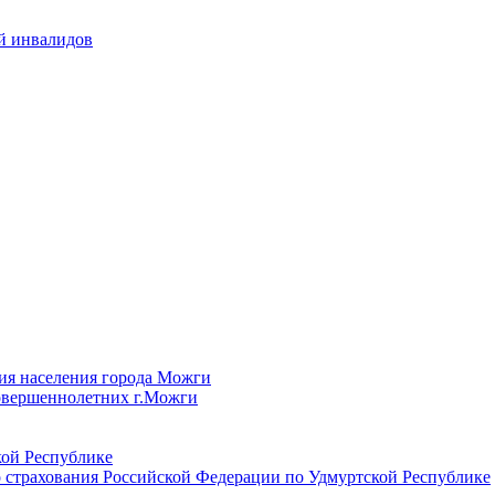
й инвалидов
ия населения города Можги
овершеннолетних г.Можги
ой Республике
 страхования Российской Федерации по Удмуртской Республике