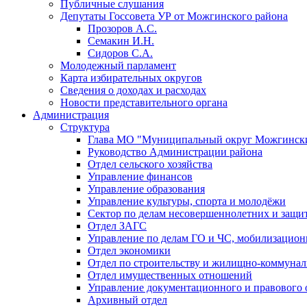
Публичные слушания
Депутаты Госсовета УР от Можгинского района
Прозоров А.С.
Семакин И.Н.
Сидоров С.А.
Молодежный парламент
Карта избирательных округов
Сведения о доходах и расходах
Новости представительного органа
Администрация
Структура
Глава МО "Муниципальный округ Можгински
Руководство Администрации района
Отдел сельского хозяйства
Управление финансов
Управление образования
Управление культуры, спорта и молодёжи
Сектор по делам несовершеннолетних и защит
Отдел ЗАГС
Управление по делам ГО и ЧС, мобилизацион
Отдел экономики
Отдел по строительству и жилищно-коммунал
Отдел имущественных отношений
Управление документационного и правового 
Архивный отдел