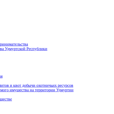
принимательства
тва Удмуртской Республики
ия
тов и квот добычи охотничьих ресурсов
имого имущества на территории Удмуртии
ществе