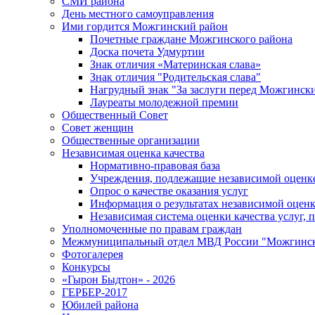
СМИ района
День местного самоуправления
Ими гордится Можгинский район
Почетные граждане Можгинского района
Доска почета Удмуртии
Знак отличия «Материнская слава»
Знак отличия "Родительская слава"
Нагрудный знак "За заслуги перед Можгинск
Лауреаты молодежной премии
Общественный Совет
Совет женщин
Общественные организации
Независимая оценка качества
Нормативно-правовая база
Учреждения, подлежащие независимой оценке
Опрос о качестве оказания услуг
Информация о результатах независимой оценк
Независимая система оценки качества услуг,
Уполномоченные по правам граждан
Межмуниципальный отдел МВД России "Можгинс
Фотогалерея
Конкурсы
«Гырон Быдтон» - 2026
ГЕРБЕР-2017
Юбилей района