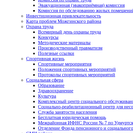
Эвакуационная (эвакоприёмная) комиссия
Комиссия по обследованию жилых помещени
Инвестиционная привлекательность
Карта проблем Можгинского района
Охрана труда
Всемирный день охраны труда
Конкурсы
Методические материалы
Производственный травматизм
Полезные ссылки
Спортивная жизнь
Спортивные мероприятия
Положения спортивных мероприятий
Протоколы спортивных мероприятий
Социальная сфера
Образование
Здравоохранение
Культура
Комплексный центр социального обслуживан
Социально-реабилитационный центр для нес
Служба занятости населения
Бесплатная юридическая помощь
Межрайонная ИФНС России № 7 по Удмуртск
Отделение Фонда пенсионного и социального