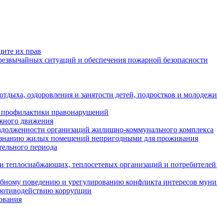
щите их прав
езвычайных ситуаций и обеспечения пожарной безопасности
тдыха, оздоровления и занятости детей, подростков и молодежи
 профилактики правонарушений
ожного движения
задолженности организаций жилищно-коммунального комплекса
ризнанию жилых помещений непригодными для проживания
тельного периода
и теплоснабжающих, теплосетевых организаций и потребителей
ебному поведению и урегулированию конфликта интересов мун
противодействию коррупции
ования