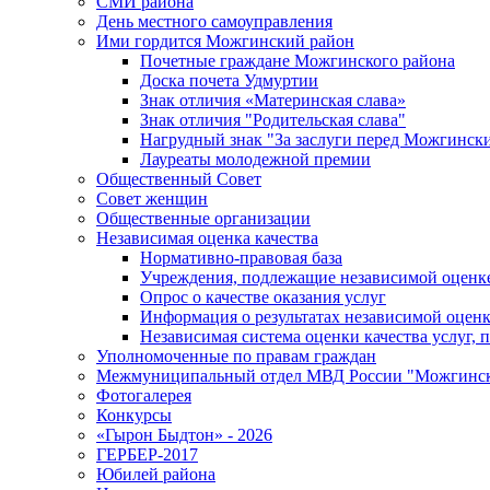
СМИ района
День местного самоуправления
Ими гордится Можгинский район
Почетные граждане Можгинского района
Доска почета Удмуртии
Знак отличия «Материнская слава»
Знак отличия "Родительская слава"
Нагрудный знак "За заслуги перед Можгинск
Лауреаты молодежной премии
Общественный Совет
Совет женщин
Общественные организации
Независимая оценка качества
Нормативно-правовая база
Учреждения, подлежащие независимой оценке
Опрос о качестве оказания услуг
Информация о результатах независимой оценк
Независимая система оценки качества услуг,
Уполномоченные по правам граждан
Межмуниципальный отдел МВД России "Можгинс
Фотогалерея
Конкурсы
«Гырон Быдтон» - 2026
ГЕРБЕР-2017
Юбилей района