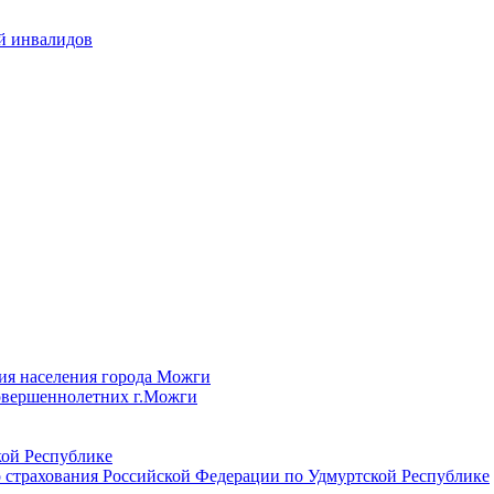
й инвалидов
ия населения города Можги
овершеннолетних г.Можги
ой Республике
 страхования Российской Федерации по Удмуртской Республике