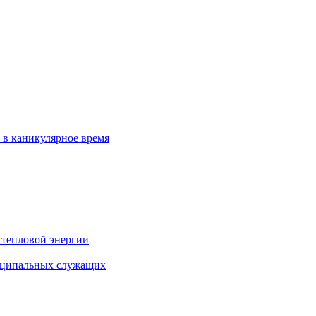
 в каникулярное время
 тепловой энергии
иципальных служащих