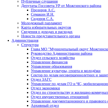
Публичные слушания
Депутаты Госсовета УР от Можгинского района
Прозоров А.С.
Семакин И.Н.
Сидоров С.А.
Молодежный парламент
Карта избирательных округов
Сведения о доходах и расходах
Новости представительного органа
Администрация
Структура
Глава МО "Муниципальный округ Можгински
Руководство Администрации района
Отдел сельского хозяйства
Управление финансов
Управление образования
Управление культуры, спорта и молодёжи
Сектор по делам несовершеннолетних и защит
Отдел ЗАГС
Управление по делам ГО и ЧС, мобилизацион
Отдел экономики
Отдел по строительству и жилищно-коммунал
Отдел имущественных отношений
Управление документационного и правового 
Архивный отдел