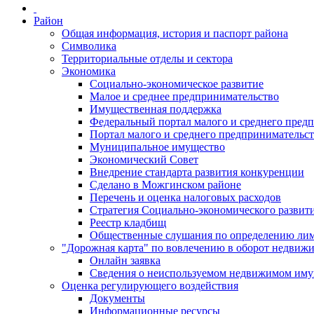
Район
Общая информация, история и паспорт района
Символика
Территориальные отделы и сектора
Экономика
Социально-экономическое развитие
Малое и среднее предпринимательство
Имущественная поддержка
Федеральный портал малого и среднего пред
Портал малого и среднего предпринимательс
Муниципальное имущество
Экономический Совет
Внедрение стандарта развития конкуренции
Сделано в Можгинском районе
Перечень и оценка налоговых расходов
Стратегия Социально-экономического развит
Реестр кладбищ
Общественные слушания по определению лими
"Дорожная карта" по вовлечению в оборот недвиж
Онлайн заявка
Сведения о неиспользуемом недвижимом иму
Оценка регулирующего воздействия
Документы
Информационные ресурсы