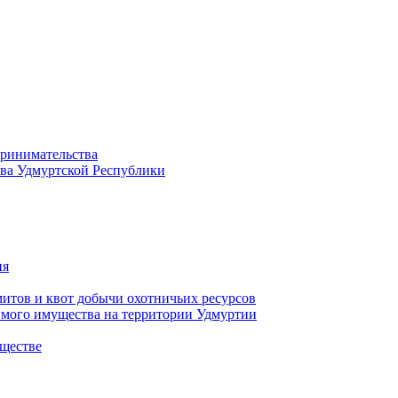
принимательства
тва Удмуртской Республики
ия
тов и квот добычи охотничьих ресурсов
имого имущества на территории Удмуртии
ществе