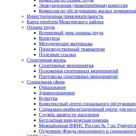
Эвакуационная (эвакоприёмная) комиссия
Комиссия по обследованию жилых помещени
Инвестиционная привлекательность
Карта проблем Можгинского района
Охрана труда
Всемирный день охраны труда
Конкурсы
Методические материалы
Производственный травматизм
Полезные ссылки
Спортивная жизнь
Спортивные мероприятия
Положения спортивных мероприятий
Протоколы спортивных мероприятий
Социальная сфера
Образование
Здравоохранение
Культура
Комплексный центр социального обслуживан
Социально-реабилитационный центр для нес
Служба занятости населения
Бесплатная юридическая помощь
Межрайонная ИФНС России № 7 по Удмуртск
Отделение Фонда пенсионного и социального