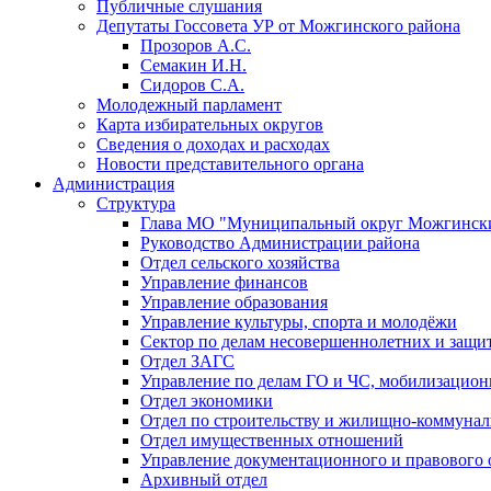
Публичные слушания
Депутаты Госсовета УР от Можгинского района
Прозоров А.С.
Семакин И.Н.
Сидоров С.А.
Молодежный парламент
Карта избирательных округов
Сведения о доходах и расходах
Новости представительного органа
Администрация
Структура
Глава МО "Муниципальный округ Можгински
Руководство Администрации района
Отдел сельского хозяйства
Управление финансов
Управление образования
Управление культуры, спорта и молодёжи
Сектор по делам несовершеннолетних и защит
Отдел ЗАГС
Управление по делам ГО и ЧС, мобилизацион
Отдел экономики
Отдел по строительству и жилищно-коммунал
Отдел имущественных отношений
Управление документационного и правового 
Архивный отдел