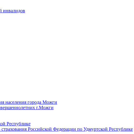
й инвалидов
ия населения города Можги
овершеннолетних г.Можги
ой Республике
 страхования Российской Федерации по Удмуртской Республике