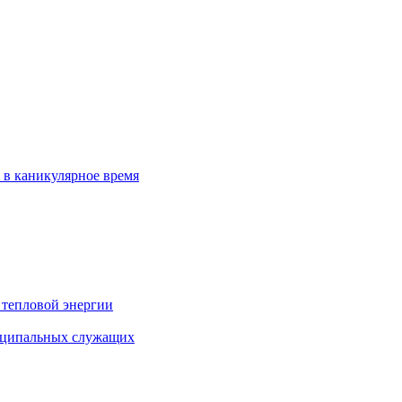
 в каникулярное время
 тепловой энергии
иципальных служащих