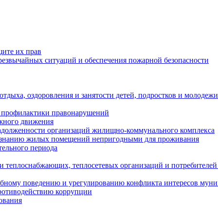
щите их прав
езвычайных ситуаций и обеспечения пожарной безопасности
тдыха, оздоровления и занятости детей, подростков и молодежи
 профилактики правонарушений
ожного движения
задолженности организаций жилищно-коммунального комплекса
ризнанию жилых помещений непригодными для проживания
тельного периода
и теплоснабжающих, теплосетевых организаций и потребителей
ебному поведению и урегулированию конфликта интересов мун
противодействию коррупции
ования