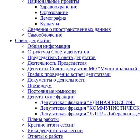
Национальные проекты
Здравоохранение
Образование
Демография
Культура
Сведения о пространственных данных
Самообложение
Совет депутатов
Общая информация
Структура Совета депутатов
Председатель Совета депутатов
Деятельность Председателя
Депутаты Совета депутатов МО "Муниципальный о
График проведения встреч депутатами
Документы о деятельности
Президиум
Постоянные комиссии
Депутатские фракции
Депутатская фракция "ЕДИНАЯ РОССИЯ"
Депутатская фракция "КОММУНИСТИЧЕ
Депутатская фракция "ЛДПР - Либерально-де
Планы работы
Краткие итоги сессии
Явка депутатов на сессии
Отчеты о работе