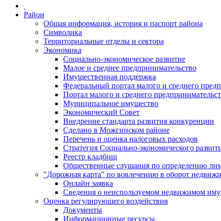
Район
Общая информация, история и паспорт района
Символика
Территориальные отделы и сектора
Экономика
Социально-экономическое развитие
Малое и среднее предпринимательство
Имущественная поддержка
Федеральный портал малого и среднего пред
Портал малого и среднего предпринимательс
Муниципальное имущество
Экономический Совет
Внедрение стандарта развития конкуренции
Сделано в Можгинском районе
Перечень и оценка налоговых расходов
Стратегия Социально-экономического развит
Реестр кладбищ
Общественные слушания по определению лими
"Дорожная карта" по вовлечению в оборот недвиж
Онлайн заявка
Сведения о неиспользуемом недвижимом иму
Оценка регулирующего воздействия
Документы
Информационные ресурсы