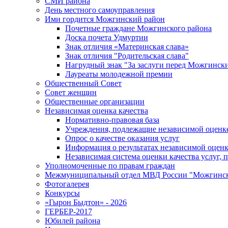
СМИ района
День местного самоуправления
Ими гордится Можгинский район
Почетные граждане Можгинского района
Доска почета Удмуртии
Знак отличия «Материнская слава»
Знак отличия "Родительская слава"
Нагрудный знак "За заслуги перед Можгинск
Лауреаты молодежной премии
Общественный Совет
Совет женщин
Общественные организации
Независимая оценка качества
Нормативно-правовая база
Учреждения, подлежащие независимой оценке
Опрос о качестве оказания услуг
Информация о результатах независимой оценк
Независимая система оценки качества услуг,
Уполномоченные по правам граждан
Межмуниципальный отдел МВД России "Можгинс
Фотогалерея
Конкурсы
«Гырон Быдтон» - 2026
ГЕРБЕР-2017
Юбилей района