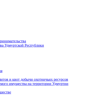
принимательства
тва Удмуртской Республики
ия
тов и квот добычи охотничьих ресурсов
имого имущества на территории Удмуртии
ществе