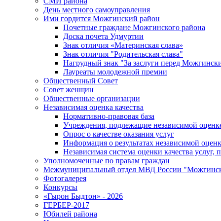
СМИ района
День местного самоуправления
Ими гордится Можгинский район
Почетные граждане Можгинского района
Доска почета Удмуртии
Знак отличия «Материнская слава»
Знак отличия "Родительская слава"
Нагрудный знак "За заслуги перед Можгинск
Лауреаты молодежной премии
Общественный Совет
Совет женщин
Общественные организации
Независимая оценка качества
Нормативно-правовая база
Учреждения, подлежащие независимой оценке
Опрос о качестве оказания услуг
Информация о результатах независимой оценк
Независимая система оценки качества услуг,
Уполномоченные по правам граждан
Межмуниципальный отдел МВД России "Можгинс
Фотогалерея
Конкурсы
«Гырон Быдтон» - 2026
ГЕРБЕР-2017
Юбилей района