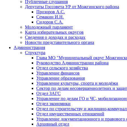
Публичные слушания
Депутаты Госсовета УР от Можгинского района
Прозоров А.С.
Семакин И.Н.
Сидоров С.А.
Молодежный парламент
Карта избирательных округов
Сведения о доходах и расходах
Новости представительного органа
Администрация
Структура
Глава МО "Муниципальный округ Можгински
Руководство Администрации района
Отдел сельского хозяйства
Управление финансов
Управление образования
Управление культуры, спорта и молодёжи
Сектор по делам несовершеннолетних и защит
Отдел ЗАГС
Управление по делам ГО и ЧС, мобилизацион
Отдел экономики
Отдел по строительству и жилищно-коммунал
Отдел имущественных отношений
Управление документационного и правового 
Архивный отдел