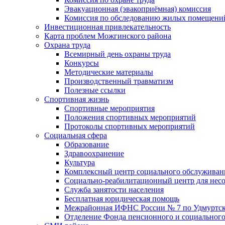
Эвакуационная (эвакоприёмная) комиссия
Комиссия по обследованию жилых помещени
Инвестиционная привлекательность
Карта проблем Можгинского района
Охрана труда
Всемирный день охраны труда
Конкурсы
Методические материалы
Производственный травматизм
Полезные ссылки
Спортивная жизнь
Спортивные мероприятия
Положения спортивных мероприятий
Протоколы спортивных мероприятий
Социальная сфера
Образование
Здравоохранение
Культура
Комплексный центр социального обслуживан
Социально-реабилитационный центр для нес
Служба занятости населения
Бесплатная юридическая помощь
Межрайонная ИФНС России № 7 по Удмуртск
Отделение Фонда пенсионного и социального