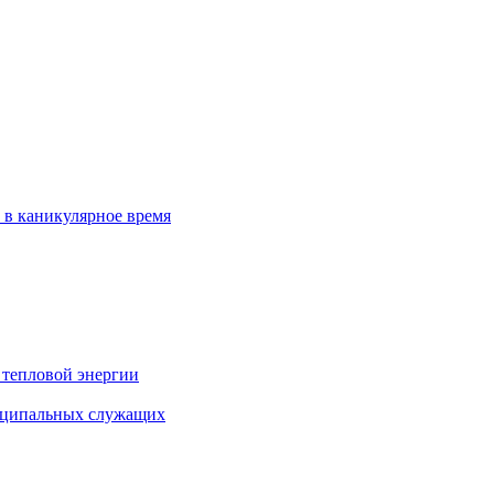
 в каникулярное время
 тепловой энергии
иципальных служащих