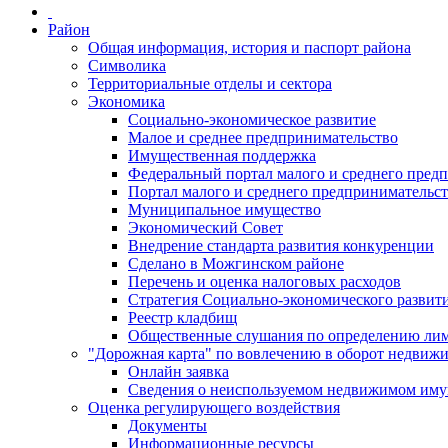
Район
Общая информация, история и паспорт района
Символика
Территориальные отделы и сектора
Экономика
Социально-экономическое развитие
Малое и среднее предпринимательство
Имущественная поддержка
Федеральный портал малого и среднего пред
Портал малого и среднего предпринимательс
Муниципальное имущество
Экономический Совет
Внедрение стандарта развития конкуренции
Сделано в Можгинском районе
Перечень и оценка налоговых расходов
Стратегия Социально-экономического развит
Реестр кладбищ
Общественные слушания по определению лими
"Дорожная карта" по вовлечению в оборот недвиж
Онлайн заявка
Сведения о неиспользуемом недвижимом иму
Оценка регулирующего воздействия
Документы
Информационные ресурсы