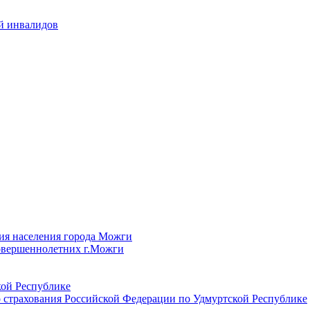
й инвалидов
ия населения города Можги
овершеннолетних г.Можги
ой Республике
 страхования Российской Федерации по Удмуртской Республике