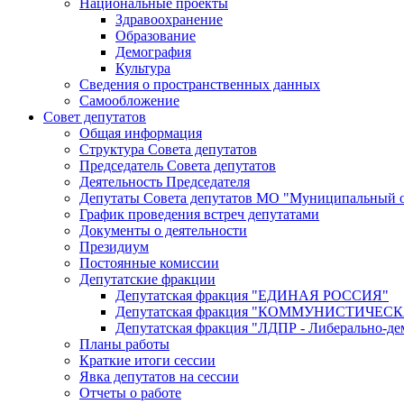
Национальные проекты
Здравоохранение
Образование
Демография
Культура
Сведения о пространственных данных
Самообложение
Совет депутатов
Общая информация
Структура Совета депутатов
Председатель Совета депутатов
Деятельность Председателя
Депутаты Совета депутатов МО "Муниципальный о
График проведения встреч депутатами
Документы о деятельности
Президиум
Постоянные комиссии
Депутатские фракции
Депутатская фракция "ЕДИНАЯ РОССИЯ"
Депутатская фракция "КОММУНИСТИЧЕ
Депутатская фракция "ЛДПР - Либерально-де
Планы работы
Краткие итоги сессии
Явка депутатов на сессии
Отчеты о работе