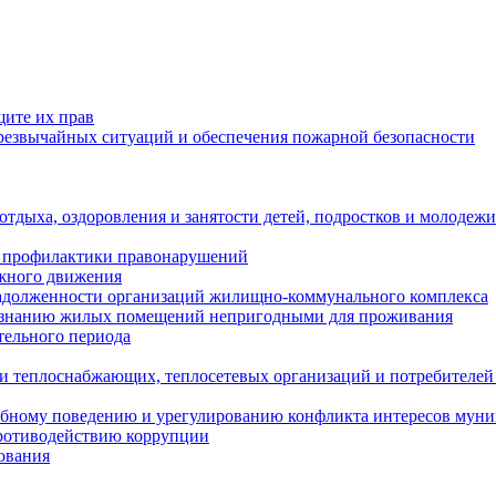
щите их прав
езвычайных ситуаций и обеспечения пожарной безопасности
тдыха, оздоровления и занятости детей, подростков и молодежи
 профилактики правонарушений
ожного движения
задолженности организаций жилищно-коммунального комплекса
ризнанию жилых помещений непригодными для проживания
тельного периода
и теплоснабжающих, теплосетевых организаций и потребителей
ебному поведению и урегулированию конфликта интересов мун
противодействию коррупции
ования