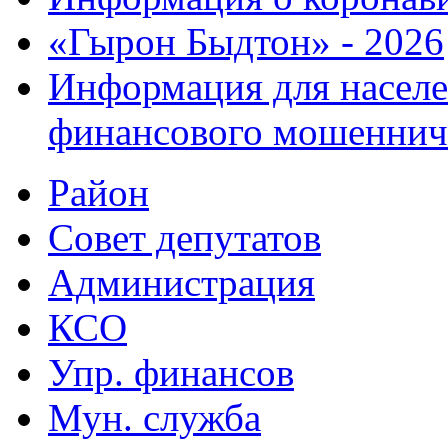
«Гырон Быдтон» - 2026
Информация для населе
финансового мошеннич
Район
Совет депутатов
Администрация
КСО
Упр. финансов
Мун. служба