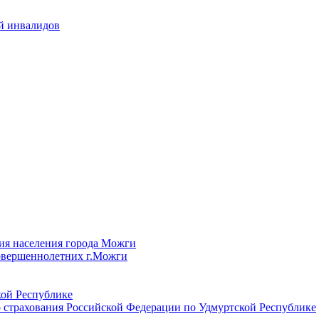
й инвалидов
ия населения города Можги
овершеннолетних г.Можги
ой Республике
 страхования Российской Федерации по Удмуртской Республике