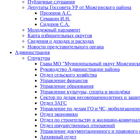
Публичные слушания
Депутаты Госсовета УР от Можгинского района
Прозоров А.С.
Семакин И.Н.
Сидоров С.А.
Молодежный парламент
Карта избирательных округов
Сведения о доходах и расходах
Новости представительного органа
Администрация
Структура
Глава МО "Муниципальный округ Можгински
Руководство Администрации района
Отдел сельского хозяйства
Управление финансов
Управление образования
Управление культуры, спорта и молодёжи
Сектор по делам несовершеннолетних и защит
Отдел ЗАГС
Управление по делам ГО и ЧС, мобилизацион
Отдел экономики
Отдел по строительству и жилищно-коммунал
Отдел имущественных отношений
Управление документационного и правового 
Архивный отдел