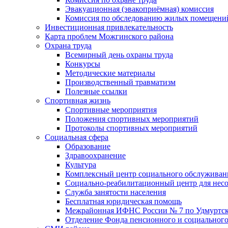
Эвакуационная (эвакоприёмная) комиссия
Комиссия по обследованию жилых помещени
Инвестиционная привлекательность
Карта проблем Можгинского района
Охрана труда
Всемирный день охраны труда
Конкурсы
Методические материалы
Производственный травматизм
Полезные ссылки
Спортивная жизнь
Спортивные мероприятия
Положения спортивных мероприятий
Протоколы спортивных мероприятий
Социальная сфера
Образование
Здравоохранение
Культура
Комплексный центр социального обслуживан
Социально-реабилитационный центр для нес
Служба занятости населения
Бесплатная юридическая помощь
Межрайонная ИФНС России № 7 по Удмуртск
Отделение Фонда пенсионного и социального