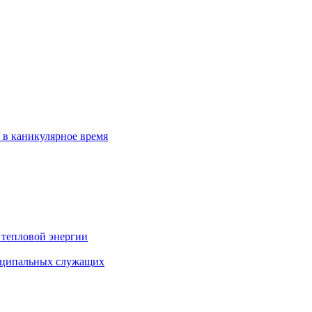
 в каникулярное время
 тепловой энергии
иципальных служащих