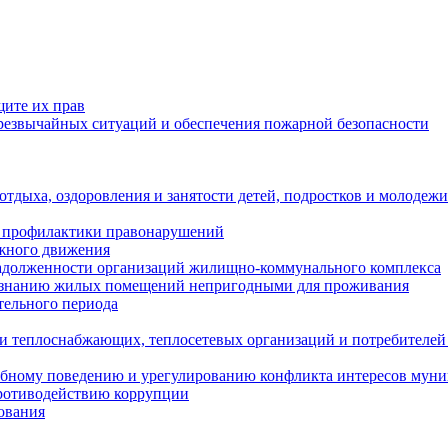
щите их прав
езвычайных ситуаций и обеспечения пожарной безопасности
тдыха, оздоровления и занятости детей, подростков и молодежи
 профилактики правонарушений
ожного движения
задолженности организаций жилищно-коммунального комплекса
ризнанию жилых помещений непригодными для проживания
тельного периода
и теплоснабжающих, теплосетевых организаций и потребителей
ебному поведению и урегулированию конфликта интересов мун
противодействию коррупции
ования