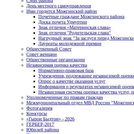
СМИ района
День местного самоуправления
Ими гордится Можгинский район
Почетные граждане Можгинского района
Доска почета Удмуртии
Знак отличия «Материнская слава»
Знак отличия "Родительская слава"
Нагрудный знак "За заслуги перед Можгинск
Лауреаты молодежной премии
Общественный Совет
Совет женщин
Общественные организации
Независимая оценка качества
Нормативно-правовая база
Учреждения, подлежащие независимой оценке
Опрос о качестве оказания услуг
Информация о результатах независимой оценк
Независимая система оценки качества услуг,
Уполномоченные по правам граждан
Межмуниципальный отдел МВД России "Можгинс
Фотогалерея
Конкурсы
«Гырон Быдтон» - 2026
ГЕРБЕР-2017
Юбилей района