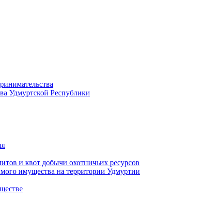
принимательства
тва Удмуртской Республики
ия
тов и квот добычи охотничьих ресурсов
имого имущества на территории Удмуртии
ществе