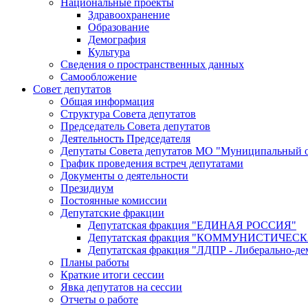
Национальные проекты
Здравоохранение
Образование
Демография
Культура
Сведения о пространственных данных
Самообложение
Совет депутатов
Общая информация
Структура Совета депутатов
Председатель Совета депутатов
Деятельность Председателя
Депутаты Совета депутатов МО "Муниципальный о
График проведения встреч депутатами
Документы о деятельности
Президиум
Постоянные комиссии
Депутатские фракции
Депутатская фракция "ЕДИНАЯ РОССИЯ"
Депутатская фракция "КОММУНИСТИЧЕ
Депутатская фракция "ЛДПР - Либерально-де
Планы работы
Краткие итоги сессии
Явка депутатов на сессии
Отчеты о работе