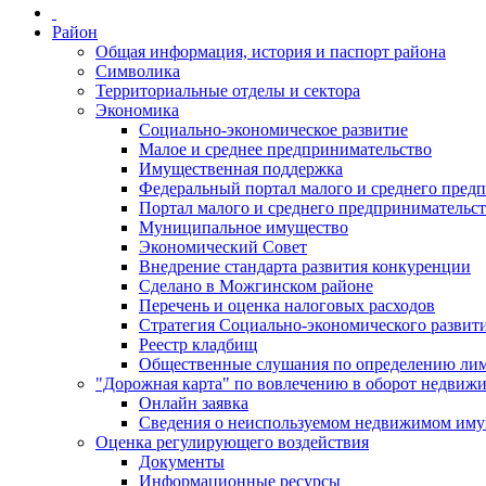
Район
Общая информация, история и паспорт района
Символика
Территориальные отделы и сектора
Экономика
Социально-экономическое развитие
Малое и среднее предпринимательство
Имущественная поддержка
Федеральный портал малого и среднего пред
Портал малого и среднего предпринимательс
Муниципальное имущество
Экономический Совет
Внедрение стандарта развития конкуренции
Сделано в Можгинском районе
Перечень и оценка налоговых расходов
Стратегия Социально-экономического развит
Реестр кладбищ
Общественные слушания по определению лими
"Дорожная карта" по вовлечению в оборот недвиж
Онлайн заявка
Сведения о неиспользуемом недвижимом иму
Оценка регулирующего воздействия
Документы
Информационные ресурсы