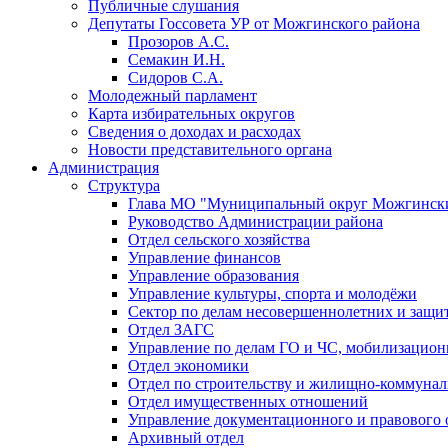
Публичные слушания
Депутаты Госсовета УР от Можгинского района
Прозоров А.С.
Семакин И.Н.
Сидоров С.А.
Молодежный парламент
Карта избирательных округов
Сведения о доходах и расходах
Новости представительного органа
Администрация
Структура
Глава МО "Муниципальный округ Можгински
Руководство Администрации района
Отдел сельского хозяйства
Управление финансов
Управление образования
Управление культуры, спорта и молодёжи
Сектор по делам несовершеннолетних и защит
Отдел ЗАГС
Управление по делам ГО и ЧС, мобилизацион
Отдел экономики
Отдел по строительству и жилищно-коммунал
Отдел имущественных отношений
Управление документационного и правового 
Архивный отдел