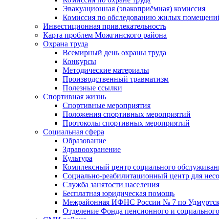
Эвакуационная (эвакоприёмная) комиссия
Комиссия по обследованию жилых помещени
Инвестиционная привлекательность
Карта проблем Можгинского района
Охрана труда
Всемирный день охраны труда
Конкурсы
Методические материалы
Производственный травматизм
Полезные ссылки
Спортивная жизнь
Спортивные мероприятия
Положения спортивных мероприятий
Протоколы спортивных мероприятий
Социальная сфера
Образование
Здравоохранение
Культура
Комплексный центр социального обслуживан
Социально-реабилитационный центр для нес
Служба занятости населения
Бесплатная юридическая помощь
Межрайонная ИФНС России № 7 по Удмуртск
Отделение Фонда пенсионного и социального