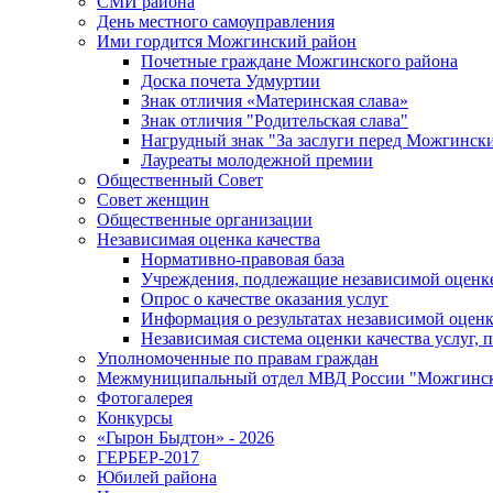
СМИ района
День местного самоуправления
Ими гордится Можгинский район
Почетные граждане Можгинского района
Доска почета Удмуртии
Знак отличия «Материнская слава»
Знак отличия "Родительская слава"
Нагрудный знак "За заслуги перед Можгинск
Лауреаты молодежной премии
Общественный Совет
Совет женщин
Общественные организации
Независимая оценка качества
Нормативно-правовая база
Учреждения, подлежащие независимой оценке
Опрос о качестве оказания услуг
Информация о результатах независимой оценк
Независимая система оценки качества услуг,
Уполномоченные по правам граждан
Межмуниципальный отдел МВД России "Можгинс
Фотогалерея
Конкурсы
«Гырон Быдтон» - 2026
ГЕРБЕР-2017
Юбилей района