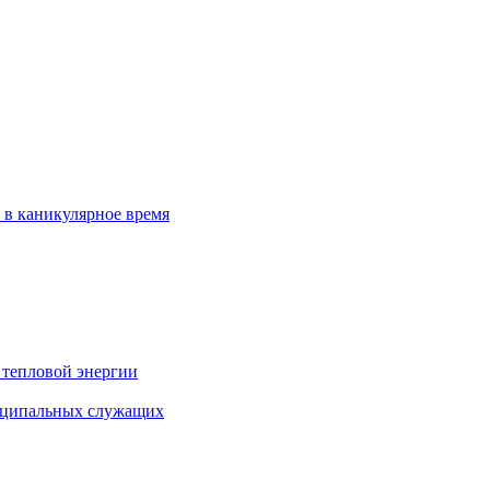
 в каникулярное время
 тепловой энергии
иципальных служащих