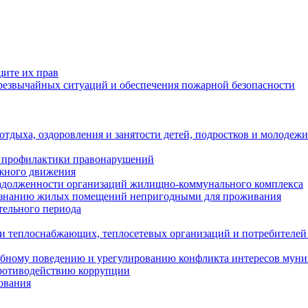
щите их прав
езвычайных ситуаций и обеспечения пожарной безопасности
тдыха, оздоровления и занятости детей, подростков и молодежи
 профилактики правонарушений
ожного движения
задолженности организаций жилищно-коммунального комплекса
ризнанию жилых помещений непригодными для проживания
тельного периода
и теплоснабжающих, теплосетевых организаций и потребителей
ебному поведению и урегулированию конфликта интересов мун
противодействию коррупции
ования