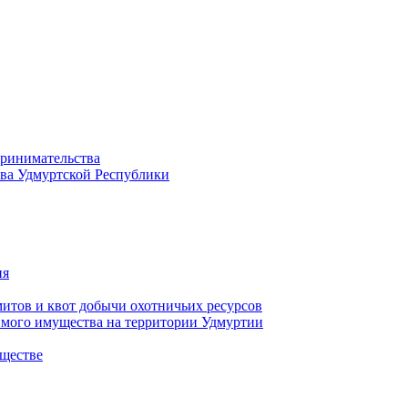
принимательства
тва Удмуртской Республики
ия
тов и квот добычи охотничьих ресурсов
имого имущества на территории Удмуртии
ществе