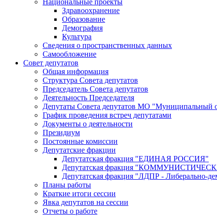
Национальные проекты
Здравоохранение
Образование
Демография
Культура
Сведения о пространственных данных
Самообложение
Совет депутатов
Общая информация
Структура Совета депутатов
Председатель Совета депутатов
Деятельность Председателя
Депутаты Совета депутатов МО "Муниципальный о
График проведения встреч депутатами
Документы о деятельности
Президиум
Постоянные комиссии
Депутатские фракции
Депутатская фракция "ЕДИНАЯ РОССИЯ"
Депутатская фракция "КОММУНИСТИЧЕ
Депутатская фракция "ЛДПР - Либерально-де
Планы работы
Краткие итоги сессии
Явка депутатов на сессии
Отчеты о работе