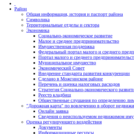
Район
Общая информация, история и паспорт района
Символика
Территориальные отделы и сектора
Экономика
Социально-экономическое развитие
Малое и среднее предпринимательство
Имущественная поддержка
Федеральный портал малого и среднего пред
Портал малого и среднего предпринимательс
Муниципальное имущество
Экономический Совет
Внедрение стандарта развития конкуренции
Сделано в Можгинском районе
Перечень и оценка налоговых расходов
Стратегия Социально-экономического развит
Реестр кладбищ
Общественные слушания по определению лими
"Дорожная карта" по вовлечению в оборот недвиж
Онлайн заявка
Сведения о неиспользуемом недвижимом иму
Оценка регулирующего воздействия
Документы
Информационные ресурсы