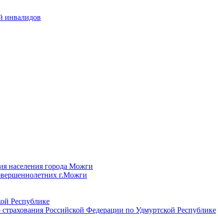
й инвалидов
ия населения города Можги
овершеннолетних г.Можги
ой Республике
 страхования Российской Федерации по Удмуртской Республике