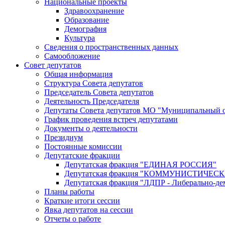
Национальные проекты
Здравоохранение
Образование
Демография
Культура
Сведения о пространственных данных
Самообложение
Совет депутатов
Общая информация
Структура Совета депутатов
Председатель Совета депутатов
Деятельность Председателя
Депутаты Совета депутатов МО "Муниципальный о
График проведения встреч депутатами
Документы о деятельности
Президиум
Постоянные комиссии
Депутатские фракции
Депутатская фракция "ЕДИНАЯ РОССИЯ"
Депутатская фракция "КОММУНИСТИЧЕ
Депутатская фракция "ЛДПР - Либерально-де
Планы работы
Краткие итоги сессии
Явка депутатов на сессии
Отчеты о работе