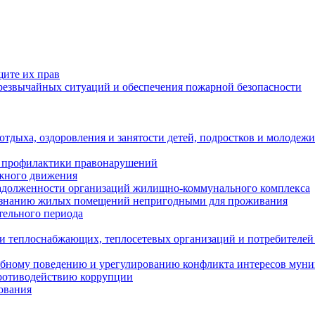
щите их прав
езвычайных ситуаций и обеспечения пожарной безопасности
тдыха, оздоровления и занятости детей, подростков и молодежи
 профилактики правонарушений
ожного движения
задолженности организаций жилищно-коммунального комплекса
ризнанию жилых помещений непригодными для проживания
тельного периода
и теплоснабжающих, теплосетевых организаций и потребителей
ебному поведению и урегулированию конфликта интересов мун
противодействию коррупции
ования