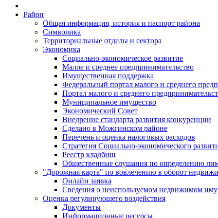
Район
Общая информация, история и паспорт района
Символика
Территориальные отделы и сектора
Экономика
Социально-экономическое развитие
Малое и среднее предпринимательство
Имущественная поддержка
Федеральный портал малого и среднего пред
Портал малого и среднего предпринимательс
Муниципальное имущество
Экономический Совет
Внедрение стандарта развития конкуренции
Сделано в Можгинском районе
Перечень и оценка налоговых расходов
Стратегия Социально-экономического развит
Реестр кладбищ
Общественные слушания по определению лими
"Дорожная карта" по вовлечению в оборот недвиж
Онлайн заявка
Сведения о неиспользуемом недвижимом иму
Оценка регулирующего воздействия
Документы
Информационные ресурсы