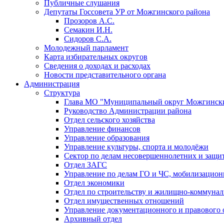
Публичные слушания
Депутаты Госсовета УР от Можгинского района
Прозоров А.С.
Семакин И.Н.
Сидоров С.А.
Молодежный парламент
Карта избирательных округов
Сведения о доходах и расходах
Новости представительного органа
Администрация
Структура
Глава МО "Муниципальный округ Можгински
Руководство Администрации района
Отдел сельского хозяйства
Управление финансов
Управление образования
Управление культуры, спорта и молодёжи
Сектор по делам несовершеннолетних и защит
Отдел ЗАГС
Управление по делам ГО и ЧС, мобилизацион
Отдел экономики
Отдел по строительству и жилищно-коммунал
Отдел имущественных отношений
Управление документационного и правового 
Архивный отдел