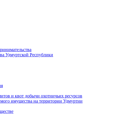
принимательства
тва Удмуртской Республики
ия
тов и квот добычи охотничьих ресурсов
имого имущества на территории Удмуртии
ществе