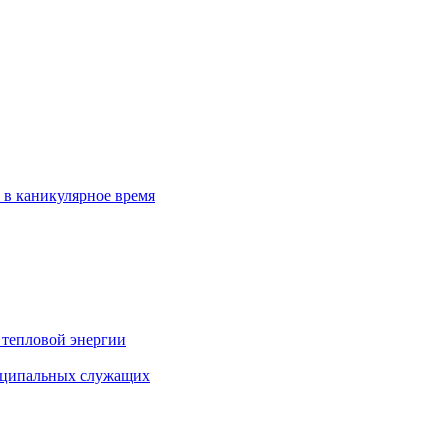
 в каникулярное время
 тепловой энергии
иципальных служащих