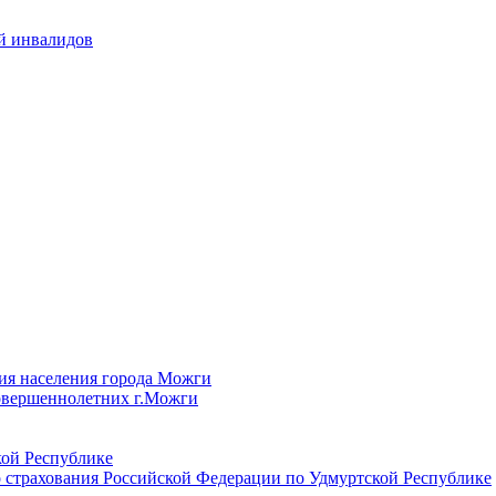
й инвалидов
ия населения города Можги
овершеннолетних г.Можги
ой Республике
 страхования Российской Федерации по Удмуртской Республике