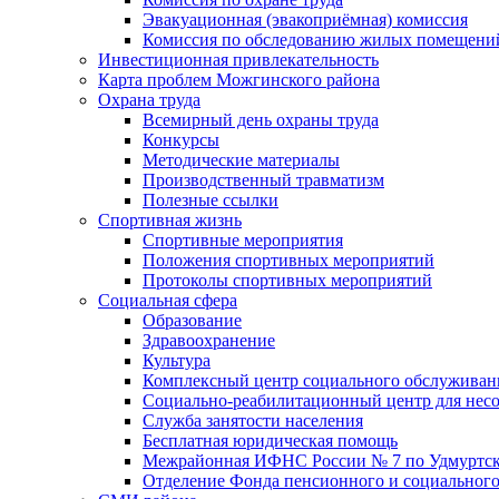
Эвакуационная (эвакоприёмная) комиссия
Комиссия по обследованию жилых помещени
Инвестиционная привлекательность
Карта проблем Можгинского района
Охрана труда
Всемирный день охраны труда
Конкурсы
Методические материалы
Производственный травматизм
Полезные ссылки
Спортивная жизнь
Спортивные мероприятия
Положения спортивных мероприятий
Протоколы спортивных мероприятий
Социальная сфера
Образование
Здравоохранение
Культура
Комплексный центр социального обслуживан
Социально-реабилитационный центр для нес
Служба занятости населения
Бесплатная юридическая помощь
Межрайонная ИФНС России № 7 по Удмуртск
Отделение Фонда пенсионного и социального