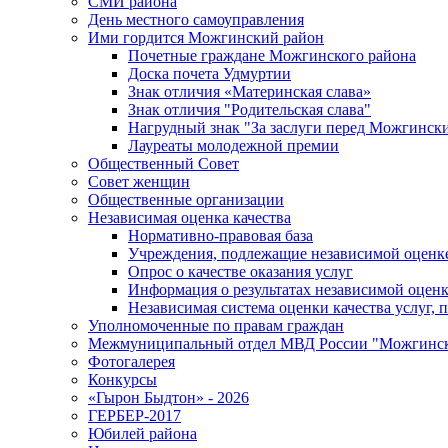
СМИ района
День местного самоуправления
Ими гордится Можгинский район
Почетные граждане Можгинского района
Доска почета Удмуртии
Знак отличия «Материнская слава»
Знак отличия "Родительская слава"
Нагрудный знак "За заслуги перед Можгинск
Лауреаты молодежной премии
Общественный Совет
Совет женщин
Общественные организации
Независимая оценка качества
Нормативно-правовая база
Учреждения, подлежащие независимой оценке
Опрос о качестве оказания услуг
Информация о результатах независимой оценк
Независимая система оценки качества услуг,
Уполномоченные по правам граждан
Межмуниципальный отдел МВД России "Можгинс
Фотогалерея
Конкурсы
«Гырон Быдтон» - 2026
ГЕРБЕР-2017
Юбилей района