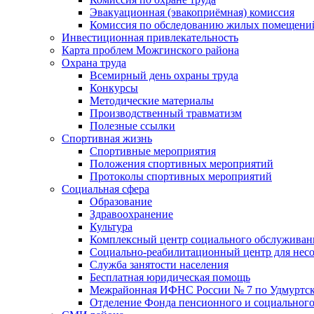
Эвакуационная (эвакоприёмная) комиссия
Комиссия по обследованию жилых помещени
Инвестиционная привлекательность
Карта проблем Можгинского района
Охрана труда
Всемирный день охраны труда
Конкурсы
Методические материалы
Производственный травматизм
Полезные ссылки
Спортивная жизнь
Спортивные мероприятия
Положения спортивных мероприятий
Протоколы спортивных мероприятий
Социальная сфера
Образование
Здравоохранение
Культура
Комплексный центр социального обслуживан
Социально-реабилитационный центр для нес
Служба занятости населения
Бесплатная юридическая помощь
Межрайонная ИФНС России № 7 по Удмуртск
Отделение Фонда пенсионного и социального