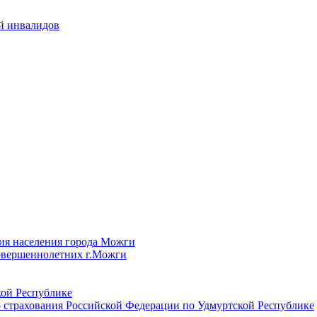
й инвалидов
ия населения города Можги
овершеннолетних г.Можги
ой Республике
 страхования Российской Федерации по Удмуртской Республике