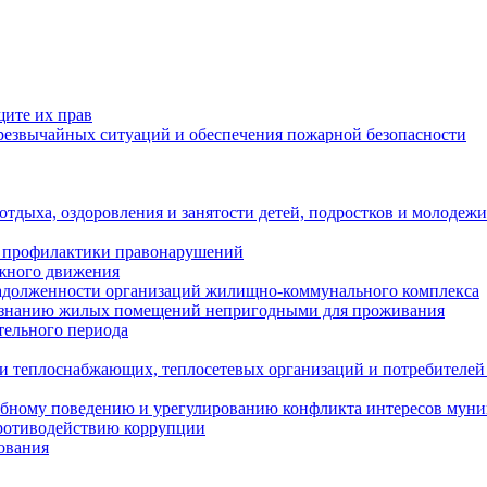
щите их прав
езвычайных ситуаций и обеспечения пожарной безопасности
тдыха, оздоровления и занятости детей, подростков и молодежи
 профилактики правонарушений
ожного движения
задолженности организаций жилищно-коммунального комплекса
ризнанию жилых помещений непригодными для проживания
тельного периода
и теплоснабжающих, теплосетевых организаций и потребителей
ебному поведению и урегулированию конфликта интересов мун
противодействию коррупции
ования