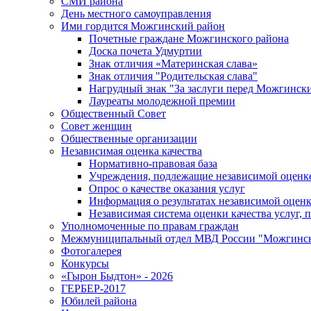
СМИ района
День местного самоуправления
Ими гордится Можгинский район
Почетные граждане Можгинского района
Доска почета Удмуртии
Знак отличия «Материнская слава»
Знак отличия "Родительская слава"
Нагрудный знак "За заслуги перед Можгинск
Лауреаты молодежной премии
Общественный Совет
Совет женщин
Общественные организации
Независимая оценка качества
Нормативно-правовая база
Учреждения, подлежащие независимой оценке
Опрос о качестве оказания услуг
Информация о результатах независимой оценк
Независимая система оценки качества услуг,
Уполномоченные по правам граждан
Межмуниципальный отдел МВД России "Можгинс
Фотогалерея
Конкурсы
«Гырон Быдтон» - 2026
ГЕРБЕР-2017
Юбилей района