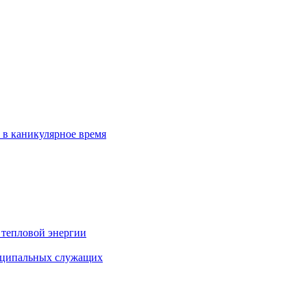
 в каникулярное время
 тепловой энергии
иципальных служащих