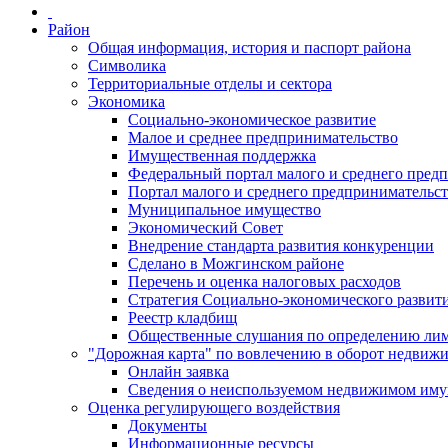
Район
Общая информация, история и паспорт района
Символика
Территориальные отделы и сектора
Экономика
Социально-экономическое развитие
Малое и среднее предпринимательство
Имущественная поддержка
Федеральный портал малого и среднего пред
Портал малого и среднего предпринимательс
Муниципальное имущество
Экономический Совет
Внедрение стандарта развития конкуренции
Сделано в Можгинском районе
Перечень и оценка налоговых расходов
Стратегия Социально-экономического развит
Реестр кладбищ
Общественные слушания по определению лими
"Дорожная карта" по вовлечению в оборот недвиж
Онлайн заявка
Сведения о неиспользуемом недвижимом иму
Оценка регулирующего воздействия
Документы
Информационные ресурсы