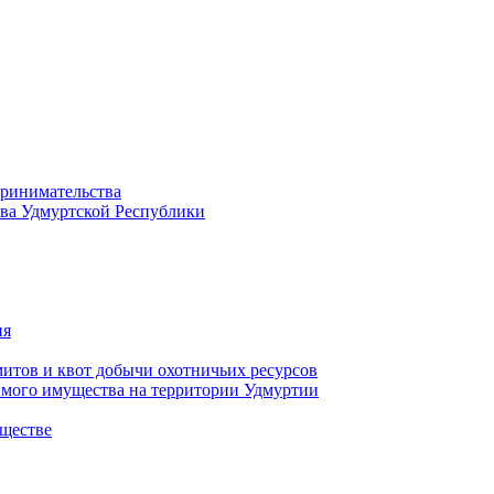
принимательства
тва Удмуртской Республики
ия
тов и квот добычи охотничьих ресурсов
имого имущества на территории Удмуртии
ществе