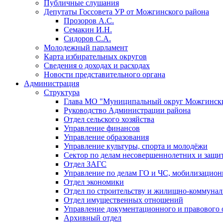
Публичные слушания
Депутаты Госсовета УР от Можгинского района
Прозоров А.С.
Семакин И.Н.
Сидоров С.А.
Молодежный парламент
Карта избирательных округов
Сведения о доходах и расходах
Новости представительного органа
Администрация
Структура
Глава МО "Муниципальный округ Можгински
Руководство Администрации района
Отдел сельского хозяйства
Управление финансов
Управление образования
Управление культуры, спорта и молодёжи
Сектор по делам несовершеннолетних и защит
Отдел ЗАГС
Управление по делам ГО и ЧС, мобилизацион
Отдел экономики
Отдел по строительству и жилищно-коммунал
Отдел имущественных отношений
Управление документационного и правового 
Архивный отдел