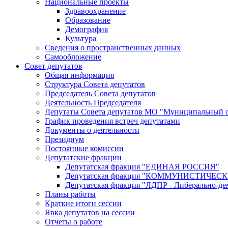
Национальные проекты
Здравоохранение
Образование
Демография
Культура
Сведения о пространственных данных
Самообложение
Совет депутатов
Общая информация
Структура Совета депутатов
Председатель Совета депутатов
Деятельность Председателя
Депутаты Совета депутатов МО "Муниципальный о
График проведения встреч депутатами
Документы о деятельности
Президиум
Постоянные комиссии
Депутатские фракции
Депутатская фракция "ЕДИНАЯ РОССИЯ"
Депутатская фракция "КОММУНИСТИЧЕ
Депутатская фракция "ЛДПР - Либерально-де
Планы работы
Краткие итоги сессии
Явка депутатов на сессии
Отчеты о работе