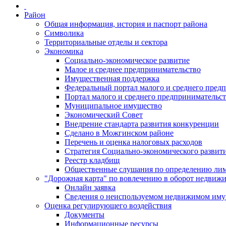
Район
Общая информация, история и паспорт района
Символика
Территориальные отделы и сектора
Экономика
Социально-экономическое развитие
Малое и среднее предпринимательство
Имущественная поддержка
Федеральный портал малого и среднего пред
Портал малого и среднего предпринимательс
Муниципальное имущество
Экономический Совет
Внедрение стандарта развития конкуренции
Сделано в Можгинском районе
Перечень и оценка налоговых расходов
Стратегия Социально-экономического развит
Реестр кладбищ
Общественные слушания по определению лими
"Дорожная карта" по вовлечению в оборот недвиж
Онлайн заявка
Сведения о неиспользуемом недвижимом иму
Оценка регулирующего воздействия
Документы
Информационные ресурсы