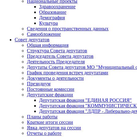
Национальные проекты
Здравоохранение
Образование
Демография
Культура
Сведения о пространственных данных
Самообложение
Совет депутатов
Общая информация
Структура Совета депутатов
Председатель Совета депутатов
Деятельность Председателя
Депутаты Совета депутатов МО "Муниципальный о
График проведения встреч депутатами
Документы о деятельности
Президиум
Постоянные комиссии
Депутатские фракции
Депутатская фракция "ЕДИНАЯ РОССИЯ"
Депутатская фракция "КОММУНИСТИЧЕ
Депутатская фракция "ЛДПР - Либерально-де
Планы работы
Краткие итоги сессии
Явка депутатов на сессии
Отчеты о работе