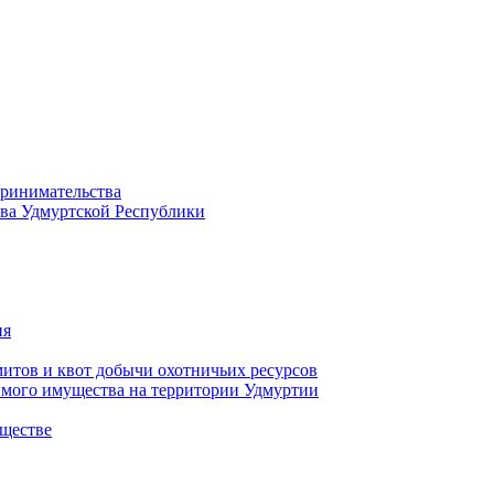
принимательства
тва Удмуртской Республики
ия
тов и квот добычи охотничьих ресурсов
имого имущества на территории Удмуртии
ществе