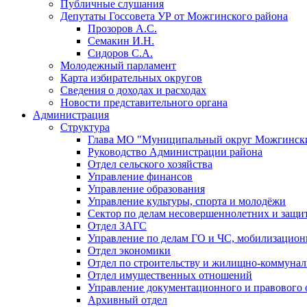
Публичные слушания
Депутаты Госсовета УР от Можгинского района
Прозоров А.С.
Семакин И.Н.
Сидоров С.А.
Молодежный парламент
Карта избирательных округов
Сведения о доходах и расходах
Новости представительного органа
Администрация
Структура
Глава МО "Муниципальный округ Можгински
Руководство Администрации района
Отдел сельского хозяйства
Управление финансов
Управление образования
Управление культуры, спорта и молодёжи
Сектор по делам несовершеннолетних и защит
Отдел ЗАГС
Управление по делам ГО и ЧС, мобилизацион
Отдел экономики
Отдел по строительству и жилищно-коммунал
Отдел имущественных отношений
Управление документационного и правового 
Архивный отдел