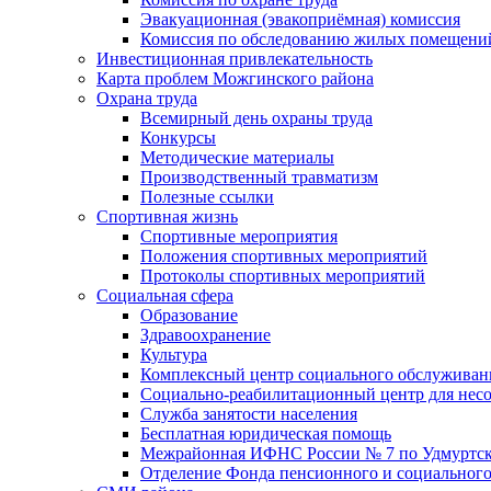
Эвакуационная (эвакоприёмная) комиссия
Комиссия по обследованию жилых помещени
Инвестиционная привлекательность
Карта проблем Можгинского района
Охрана труда
Всемирный день охраны труда
Конкурсы
Методические материалы
Производственный травматизм
Полезные ссылки
Спортивная жизнь
Спортивные мероприятия
Положения спортивных мероприятий
Протоколы спортивных мероприятий
Социальная сфера
Образование
Здравоохранение
Культура
Комплексный центр социального обслуживан
Социально-реабилитационный центр для нес
Служба занятости населения
Бесплатная юридическая помощь
Межрайонная ИФНС России № 7 по Удмуртск
Отделение Фонда пенсионного и социального