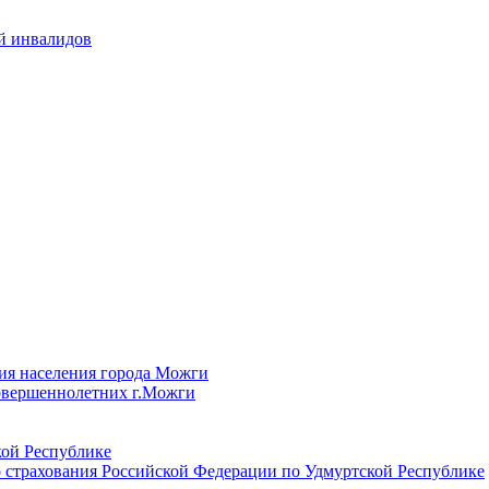
й инвалидов
ия населения города Можги
овершеннолетних г.Можги
ой Республике
 страхования Российской Федерации по Удмуртской Республике