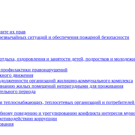
щите их прав
езвычайных ситуаций и обеспечения пожарной безопасности
тдыха, оздоровления и занятости детей, подростков и молодежи
 профилактики правонарушений
ожного движения
задолженности организаций жилищно-коммунального комплекса
ризнанию жилых помещений непригодными для проживания
тельного периода
и теплоснабжающих, теплосетевых организаций и потребителей
ебному поведению и урегулированию конфликта интересов мун
противодействию коррупции
ования