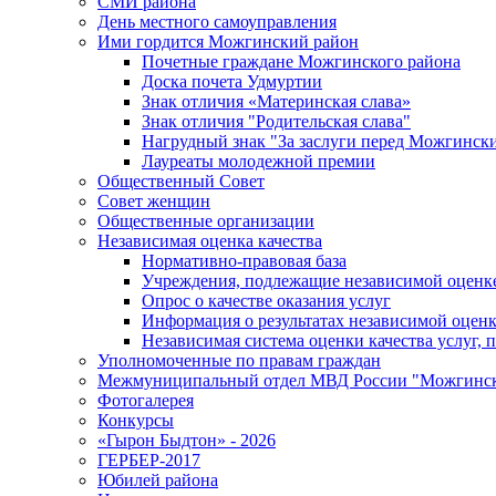
СМИ района
День местного самоуправления
Ими гордится Можгинский район
Почетные граждане Можгинского района
Доска почета Удмуртии
Знак отличия «Материнская слава»
Знак отличия "Родительская слава"
Нагрудный знак "За заслуги перед Можгинск
Лауреаты молодежной премии
Общественный Совет
Совет женщин
Общественные организации
Независимая оценка качества
Нормативно-правовая база
Учреждения, подлежащие независимой оценке
Опрос о качестве оказания услуг
Информация о результатах независимой оценк
Независимая система оценки качества услуг,
Уполномоченные по правам граждан
Межмуниципальный отдел МВД России "Можгинс
Фотогалерея
Конкурсы
«Гырон Быдтон» - 2026
ГЕРБЕР-2017
Юбилей района