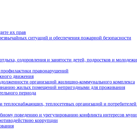
щите их прав
езвычайных ситуаций и обеспечения пожарной безопасности
тдыха, оздоровления и занятости детей, подростков и молодежи
 профилактики правонарушений
ожного движения
задолженности организаций жилищно-коммунального комплекса
ризнанию жилых помещений непригодными для проживания
тельного периода
и теплоснабжающих, теплосетевых организаций и потребителей
ебному поведению и урегулированию конфликта интересов мун
противодействию коррупции
ования