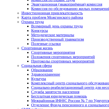
Эвакуационная (эвакоприёмная) комиссия
Комиссия по обследованию жилых помещени
Инвестиционная привлекательность
Карта проблем Можгинского района
Охрана труда
Всемирный день охраны труда
Конкурсы
Методические материалы
Производственный травматизм
Полезные ссылки
Спортивная жизнь
Спортивные мероприятия
Положения спортивных мероприятий
Протоколы спортивных мероприятий
Социальная сфера
Образование
Здравоохранение
Культура
Комплексный центр социального обслуживан
Социально-реабилитационный центр для нес
Служба занятости населения
Бесплатная юридическая помощь
Межрайонная ИФНС России № 7 по Удмуртск
Отделение Фонда пенсионного и социального