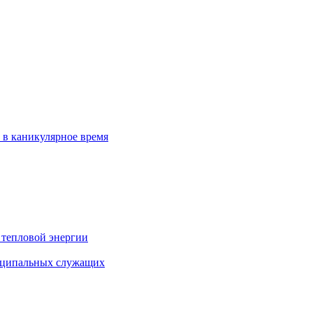
 в каникулярное время
 тепловой энергии
иципальных служащих