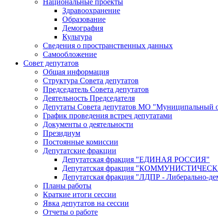
Национальные проекты
Здравоохранение
Образование
Демография
Культура
Сведения о пространственных данных
Самообложение
Совет депутатов
Общая информация
Структура Совета депутатов
Председатель Совета депутатов
Деятельность Председателя
Депутаты Совета депутатов МО "Муниципальный о
График проведения встреч депутатами
Документы о деятельности
Президиум
Постоянные комиссии
Депутатские фракции
Депутатская фракция "ЕДИНАЯ РОССИЯ"
Депутатская фракция "КОММУНИСТИЧЕ
Депутатская фракция "ЛДПР - Либерально-де
Планы работы
Краткие итоги сессии
Явка депутатов на сессии
Отчеты о работе