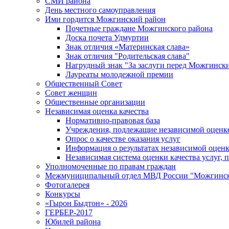
СМИ района
День местного самоуправления
Ими гордится Можгинский район
Почетные граждане Можгинского района
Доска почета Удмуртии
Знак отличия «Материнская слава»
Знак отличия "Родительская слава"
Нагрудный знак "За заслуги перед Можгинск
Лауреаты молодежной премии
Общественный Совет
Совет женщин
Общественные организации
Независимая оценка качества
Нормативно-правовая база
Учреждения, подлежащие независимой оценке
Опрос о качестве оказания услуг
Информация о результатах независимой оценк
Независимая система оценки качества услуг,
Уполномоченные по правам граждан
Межмуниципальный отдел МВД России "Можгинс
Фотогалерея
Конкурсы
«Гырон Быдтон» - 2026
ГЕРБЕР-2017
Юбилей района