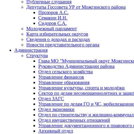
Публичные слушания
Депутаты Госсовета УР от Можгинского района
Прозоров А.С.
Семакин И.Н.
Сидоров С.А.
Молодежный парламент
Карта избирательных округов
Сведения о доходах и расходах
Новости представительного органа
Администрация
Структура
Глава МО "Муниципальный округ Можгински
Руководство Администрации района
Отдел сельского хозяйства
Управление финансов
Управление образования
Управление культуры, спорта и молодёжи
Сектор по делам несовершеннолетних и защит
Отдел ЗАГС
Управление по делам ГО и ЧС, мобилизацион
Отдел экономики
Отдел по строительству и жилищно-коммунал
Отдел имущественных отношений
Управление документационного и правового 
Архивный отдел