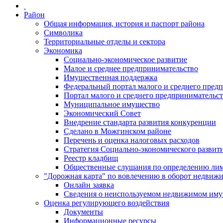
Район
Общая информация, история и паспорт района
Символика
Территориальные отделы и сектора
Экономика
Социально-экономическое развитие
Малое и среднее предпринимательство
Имущественная поддержка
Федеральный портал малого и среднего пред
Портал малого и среднего предпринимательс
Муниципальное имущество
Экономический Совет
Внедрение стандарта развития конкуренции
Сделано в Можгинском районе
Перечень и оценка налоговых расходов
Стратегия Социально-экономического развит
Реестр кладбищ
Общественные слушания по определению лими
"Дорожная карта" по вовлечению в оборот недвиж
Онлайн заявка
Сведения о неиспользуемом недвижимом иму
Оценка регулирующего воздействия
Документы
Информационные ресурсы