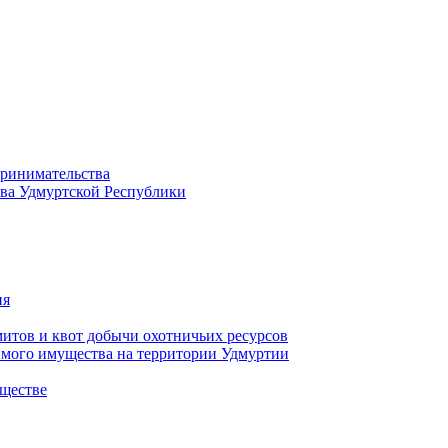
принимательства
тва Удмуртской Республики
ия
тов и квот добычи охотничьих ресурсов
имого имущества на территории Удмуртии
ществе