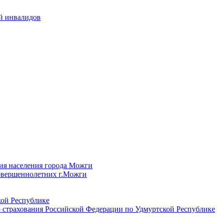
й инвалидов
ия населения города Можги
овершеннолетних г.Можги
ой Республике
 страхования Российской Федерации по Удмуртской Республике