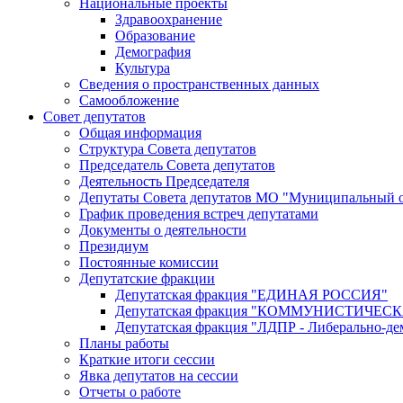
Национальные проекты
Здравоохранение
Образование
Демография
Культура
Сведения о пространственных данных
Самообложение
Совет депутатов
Общая информация
Структура Совета депутатов
Председатель Совета депутатов
Деятельность Председателя
Депутаты Совета депутатов МО "Муниципальный о
График проведения встреч депутатами
Документы о деятельности
Президиум
Постоянные комиссии
Депутатские фракции
Депутатская фракция "ЕДИНАЯ РОССИЯ"
Депутатская фракция "КОММУНИСТИЧЕ
Депутатская фракция "ЛДПР - Либерально-де
Планы работы
Краткие итоги сессии
Явка депутатов на сессии
Отчеты о работе