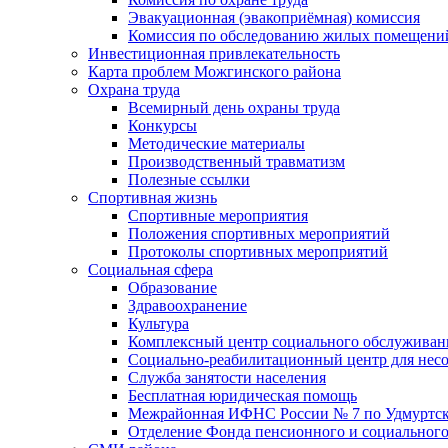
Эвакуационная (эвакоприёмная) комиссия
Комиссия по обследованию жилых помещени
Инвестиционная привлекательность
Карта проблем Можгинского района
Охрана труда
Всемирный день охраны труда
Конкурсы
Методические материалы
Производственный травматизм
Полезные ссылки
Спортивная жизнь
Спортивные мероприятия
Положения спортивных мероприятий
Протоколы спортивных мероприятий
Социальная сфера
Образование
Здравоохранение
Культура
Комплексный центр социального обслуживан
Социально-реабилитационный центр для нес
Служба занятости населения
Бесплатная юридическая помощь
Межрайонная ИФНС России № 7 по Удмуртск
Отделение Фонда пенсионного и социального