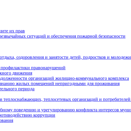
щите их прав
езвычайных ситуаций и обеспечения пожарной безопасности
тдыха, оздоровления и занятости детей, подростков и молодежи
 профилактики правонарушений
ожного движения
задолженности организаций жилищно-коммунального комплекса
ризнанию жилых помещений непригодными для проживания
тельного периода
и теплоснабжающих, теплосетевых организаций и потребителей
ебному поведению и урегулированию конфликта интересов мун
противодействию коррупции
ования