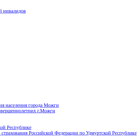
й инвалидов
ия населения города Можги
овершеннолетних г.Можги
ой Республике
 страхования Российской Федерации по Удмуртской Республике