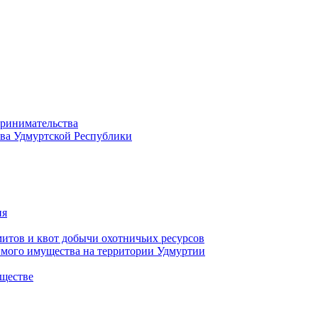
принимательства
тва Удмуртской Республики
ия
тов и квот добычи охотничьих ресурсов
имого имущества на территории Удмуртии
ществе