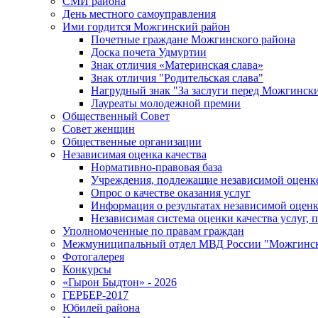
СМИ района
День местного самоуправления
Ими гордится Можгинский район
Почетные граждане Можгинского района
Доска почета Удмуртии
Знак отличия «Материнская слава»
Знак отличия "Родительская слава"
Нагрудный знак "За заслуги перед Можгинск
Лауреаты молодежной премии
Общественный Совет
Совет женщин
Общественные организации
Независимая оценка качества
Нормативно-правовая база
Учреждения, подлежащие независимой оценке
Опрос о качестве оказания услуг
Информация о результатах независимой оценк
Независимая система оценки качества услуг,
Уполномоченные по правам граждан
Межмуниципальный отдел МВД России "Можгинс
Фотогалерея
Конкурсы
«Гырон Быдтон» - 2026
ГЕРБЕР-2017
Юбилей района