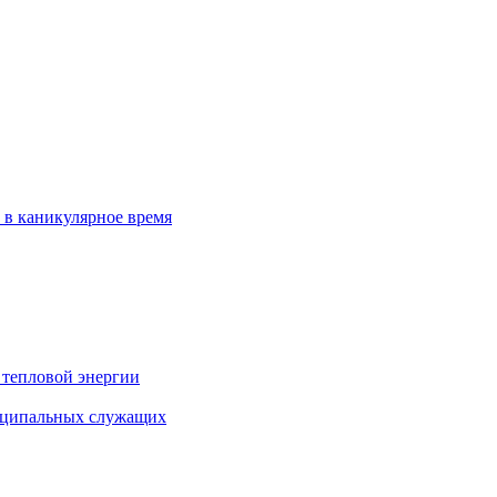
 в каникулярное время
 тепловой энергии
иципальных служащих