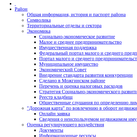
Район
Общая информация, история и паспорт района
Символика
Территориальные отделы и сектора
Экономика
Социально-экономическое развитие
Малое и среднее предпринимательство
Имущественная поддержка
Федеральный портал малого и среднего пред
Портал малого и среднего предпринимательс
Муниципальное имущество
Экономический Совет
Внедрение стандарта развития конкуренции
Сделано в Можгинском районе
Перечень и оценка налоговых расходов
Стратегия Социально-экономического развит
Реестр кладбищ
Общественные слушания по определению лими
"Дорожная карта" по вовлечению в оборот недвиж
Онлайн заявка
Сведения о неиспользуемом недвижимом иму
Оценка регулирующего воздействия
Документы
Информационные ресурсы