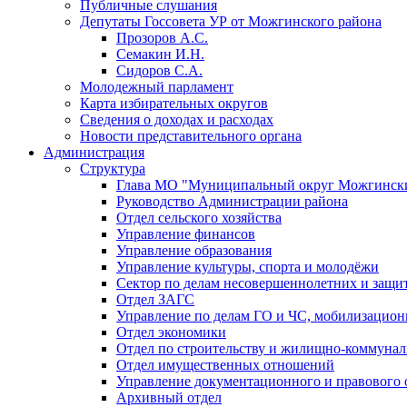
Публичные слушания
Депутаты Госсовета УР от Можгинского района
Прозоров А.С.
Семакин И.Н.
Сидоров С.А.
Молодежный парламент
Карта избирательных округов
Сведения о доходах и расходах
Новости представительного органа
Администрация
Структура
Глава МО "Муниципальный округ Можгински
Руководство Администрации района
Отдел сельского хозяйства
Управление финансов
Управление образования
Управление культуры, спорта и молодёжи
Сектор по делам несовершеннолетних и защит
Отдел ЗАГС
Управление по делам ГО и ЧС, мобилизацион
Отдел экономики
Отдел по строительству и жилищно-коммунал
Отдел имущественных отношений
Управление документационного и правового 
Архивный отдел