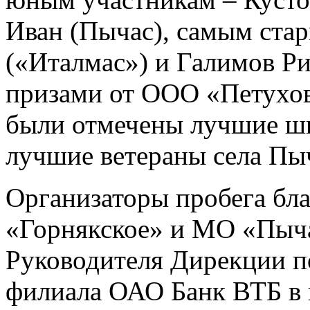
Иван (Пычас), самым ста
(«Италмас») и Галимов Р
призами от ООО «Петухов
были отмечены лучшие шк
лучшие ветераны села Пы
Организаторы пробега бл
«Горнякское» и МО «Пыча
Руководителя Дирекции п
филиала ОАО Банк ВТБ в г