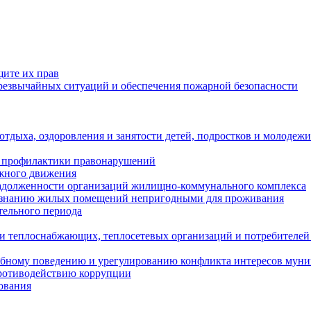
щите их прав
езвычайных ситуаций и обеспечения пожарной безопасности
тдыха, оздоровления и занятости детей, подростков и молодежи
 профилактики правонарушений
ожного движения
задолженности организаций жилищно-коммунального комплекса
ризнанию жилых помещений непригодными для проживания
тельного периода
и теплоснабжающих, теплосетевых организаций и потребителей
ебному поведению и урегулированию конфликта интересов мун
противодействию коррупции
ования