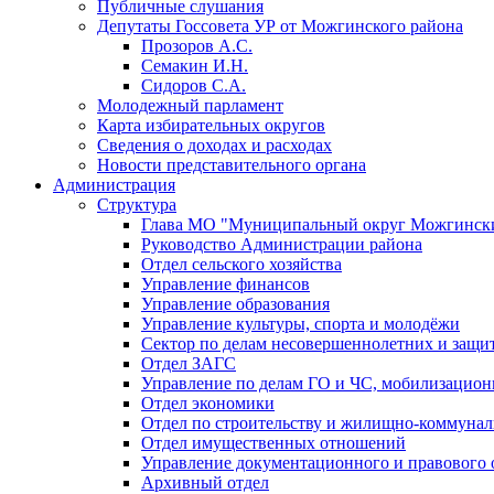
Публичные слушания
Депутаты Госсовета УР от Можгинского района
Прозоров А.С.
Семакин И.Н.
Сидоров С.А.
Молодежный парламент
Карта избирательных округов
Сведения о доходах и расходах
Новости представительного органа
Администрация
Структура
Глава МО "Муниципальный округ Можгински
Руководство Администрации района
Отдел сельского хозяйства
Управление финансов
Управление образования
Управление культуры, спорта и молодёжи
Сектор по делам несовершеннолетних и защит
Отдел ЗАГС
Управление по делам ГО и ЧС, мобилизацион
Отдел экономики
Отдел по строительству и жилищно-коммунал
Отдел имущественных отношений
Управление документационного и правового 
Архивный отдел