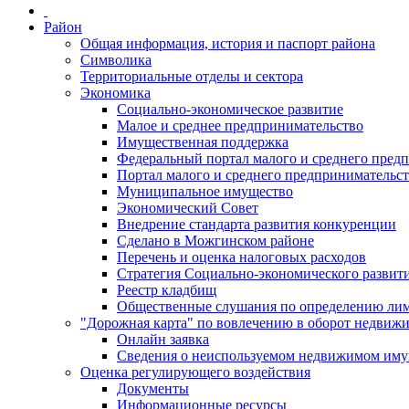
Район
Общая информация, история и паспорт района
Символика
Территориальные отделы и сектора
Экономика
Социально-экономическое развитие
Малое и среднее предпринимательство
Имущественная поддержка
Федеральный портал малого и среднего пред
Портал малого и среднего предпринимательс
Муниципальное имущество
Экономический Совет
Внедрение стандарта развития конкуренции
Сделано в Можгинском районе
Перечень и оценка налоговых расходов
Стратегия Социально-экономического развит
Реестр кладбищ
Общественные слушания по определению лими
"Дорожная карта" по вовлечению в оборот недвиж
Онлайн заявка
Сведения о неиспользуемом недвижимом иму
Оценка регулирующего воздействия
Документы
Информационные ресурсы