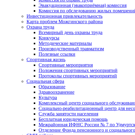
Эвакуационная (эвакоприёмная) комиссия
Комиссия по обследованию жилых помещени
Инвестиционная привлекательность
Карта проблем Можгинского района
Охрана труда
Всемирный день охраны труда
Конкурсы
Методические материалы
Производственный травматизм
Полезные ссылки
Спортивная жизнь
Спортивные мероприятия
Положения спортивных мероприятий
Протоколы спортивных мероприятий
Социальная сфера
Образование
Здравоохранение
Культура
Комплексный центр социального обслуживан
Социально-реабилитационный центр для нес
Служба занятости населения
Бесплатная юридическая помощь
Межрайонная ИФНС России № 7 по Удмуртск
Отделение Фонда пенсионного и социального