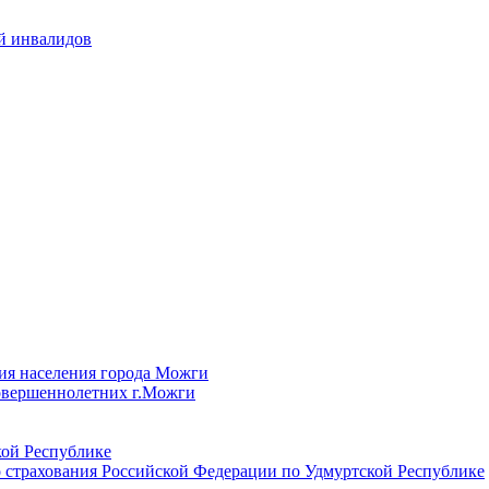
й инвалидов
ия населения города Можги
овершеннолетних г.Можги
ой Республике
 страхования Российской Федерации по Удмуртской Республике