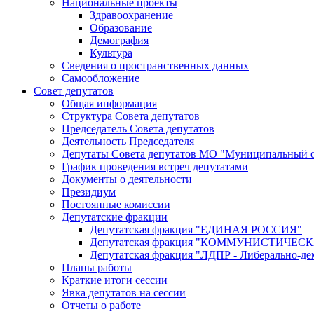
Национальные проекты
Здравоохранение
Образование
Демография
Культура
Сведения о пространственных данных
Самообложение
Совет депутатов
Общая информация
Структура Совета депутатов
Председатель Совета депутатов
Деятельность Председателя
Депутаты Совета депутатов МО "Муниципальный о
График проведения встреч депутатами
Документы о деятельности
Президиум
Постоянные комиссии
Депутатские фракции
Депутатская фракция "ЕДИНАЯ РОССИЯ"
Депутатская фракция "КОММУНИСТИЧЕ
Депутатская фракция "ЛДПР - Либерально-де
Планы работы
Краткие итоги сессии
Явка депутатов на сессии
Отчеты о работе