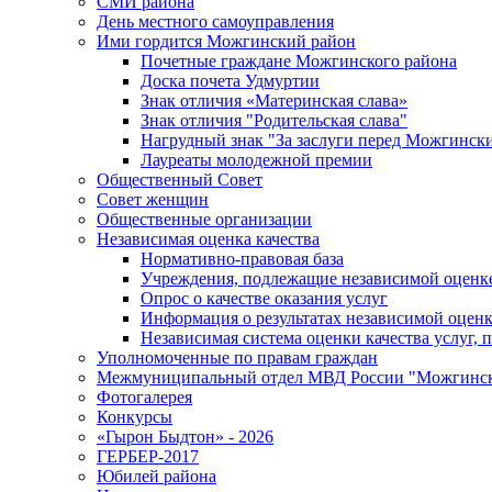
СМИ района
День местного самоуправления
Ими гордится Можгинский район
Почетные граждане Можгинского района
Доска почета Удмуртии
Знак отличия «Материнская слава»
Знак отличия "Родительская слава"
Нагрудный знак "За заслуги перед Можгинск
Лауреаты молодежной премии
Общественный Совет
Совет женщин
Общественные организации
Независимая оценка качества
Нормативно-правовая база
Учреждения, подлежащие независимой оценке
Опрос о качестве оказания услуг
Информация о результатах независимой оценк
Независимая система оценки качества услуг,
Уполномоченные по правам граждан
Межмуниципальный отдел МВД России "Можгинс
Фотогалерея
Конкурсы
«Гырон Быдтон» - 2026
ГЕРБЕР-2017
Юбилей района