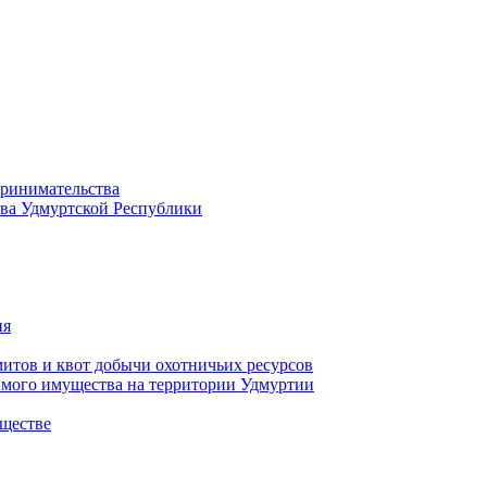
принимательства
тва Удмуртской Республики
ия
тов и квот добычи охотничьих ресурсов
имого имущества на территории Удмуртии
ществе