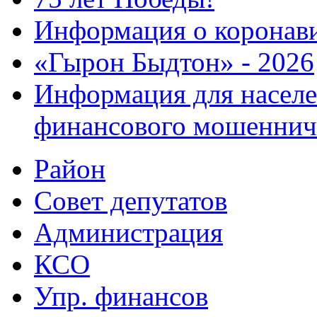
Информация о коронав
«Гырон Быдтон» - 2026
Информация для населе
финансового мошеннич
Район
Совет депутатов
Администрация
КСО
Упр. финансов