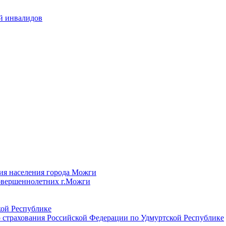
й инвалидов
ия населения города Можги
овершеннолетних г.Можги
ой Республике
 страхования Российской Федерации по Удмуртской Республике