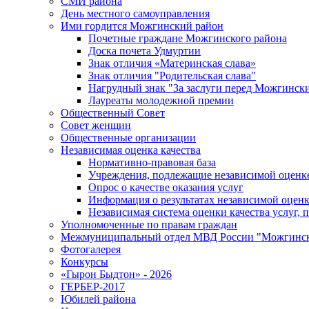
СМИ района
День местного самоуправления
Ими гордится Можгинский район
Почетные граждане Можгинского района
Доска почета Удмуртии
Знак отличия «Материнская слава»
Знак отличия "Родительская слава"
Нагрудный знак "За заслуги перед Можгинск
Лауреаты молодежной премии
Общественный Совет
Совет женщин
Общественные организации
Независимая оценка качества
Нормативно-правовая база
Учреждения, подлежащие независимой оценке
Опрос о качестве оказания услуг
Информация о результатах независимой оценк
Независимая система оценки качества услуг,
Уполномоченные по правам граждан
Межмуниципальный отдел МВД России "Можгинс
Фотогалерея
Конкурсы
«Гырон Быдтон» - 2026
ГЕРБЕР-2017
Юбилей района