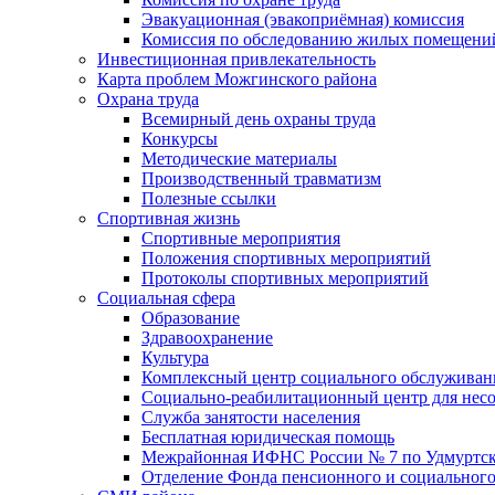
Эвакуационная (эвакоприёмная) комиссия
Комиссия по обследованию жилых помещени
Инвестиционная привлекательность
Карта проблем Можгинского района
Охрана труда
Всемирный день охраны труда
Конкурсы
Методические материалы
Производственный травматизм
Полезные ссылки
Спортивная жизнь
Спортивные мероприятия
Положения спортивных мероприятий
Протоколы спортивных мероприятий
Социальная сфера
Образование
Здравоохранение
Культура
Комплексный центр социального обслуживан
Социально-реабилитационный центр для нес
Служба занятости населения
Бесплатная юридическая помощь
Межрайонная ИФНС России № 7 по Удмуртск
Отделение Фонда пенсионного и социального