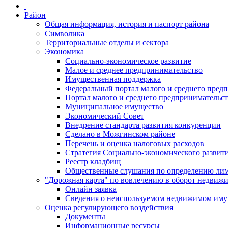
Район
Общая информация, история и паспорт района
Символика
Территориальные отделы и сектора
Экономика
Социально-экономическое развитие
Малое и среднее предпринимательство
Имущественная поддержка
Федеральный портал малого и среднего пред
Портал малого и среднего предпринимательс
Муниципальное имущество
Экономический Совет
Внедрение стандарта развития конкуренции
Сделано в Можгинском районе
Перечень и оценка налоговых расходов
Стратегия Социально-экономического развит
Реестр кладбищ
Общественные слушания по определению лими
"Дорожная карта" по вовлечению в оборот недвиж
Онлайн заявка
Сведения о неиспользуемом недвижимом иму
Оценка регулирующего воздействия
Документы
Информационные ресурсы