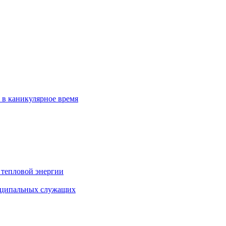
 в каникулярное время
 тепловой энергии
иципальных служащих