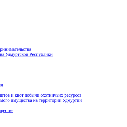
принимательства
тва Удмуртской Республики
ия
тов и квот добычи охотничьих ресурсов
имого имущества на территории Удмуртии
ществе