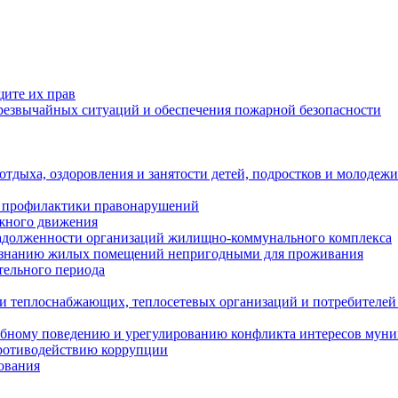
щите их прав
езвычайных ситуаций и обеспечения пожарной безопасности
тдыха, оздоровления и занятости детей, подростков и молодежи
 профилактики правонарушений
ожного движения
задолженности организаций жилищно-коммунального комплекса
ризнанию жилых помещений непригодными для проживания
тельного периода
и теплоснабжающих, теплосетевых организаций и потребителей
ебному поведению и урегулированию конфликта интересов мун
противодействию коррупции
ования