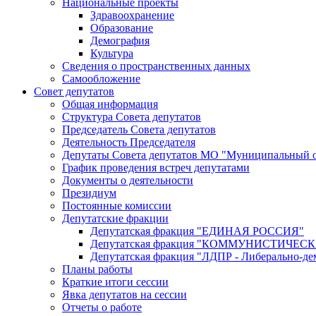
Национальные проекты
Здравоохранение
Образование
Демография
Культура
Сведения о пространственных данных
Самообложение
Совет депутатов
Общая информация
Структура Совета депутатов
Председатель Совета депутатов
Деятельность Председателя
Депутаты Совета депутатов МО "Муниципальный о
График проведения встреч депутатами
Документы о деятельности
Президиум
Постоянные комиссии
Депутатские фракции
Депутатская фракция "ЕДИНАЯ РОССИЯ"
Депутатская фракция "КОММУНИСТИЧЕ
Депутатская фракция "ЛДПР - Либерально-де
Планы работы
Краткие итоги сессии
Явка депутатов на сессии
Отчеты о работе