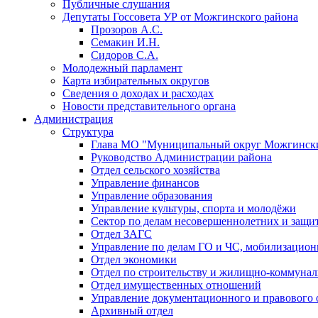
Публичные слушания
Депутаты Госсовета УР от Можгинского района
Прозоров А.С.
Семакин И.Н.
Сидоров С.А.
Молодежный парламент
Карта избирательных округов
Сведения о доходах и расходах
Новости представительного органа
Администрация
Структура
Глава МО "Муниципальный округ Можгински
Руководство Администрации района
Отдел сельского хозяйства
Управление финансов
Управление образования
Управление культуры, спорта и молодёжи
Сектор по делам несовершеннолетних и защит
Отдел ЗАГС
Управление по делам ГО и ЧС, мобилизацион
Отдел экономики
Отдел по строительству и жилищно-коммунал
Отдел имущественных отношений
Управление документационного и правового 
Архивный отдел