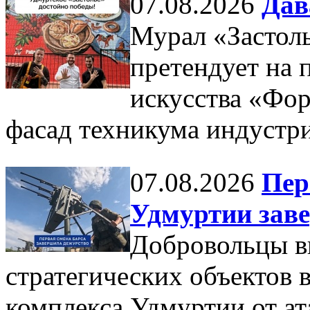
07.08.2026
Дав
Мурал «Застол
претендует на 
искусства «Фор
фасад техникума индустри
07.08.2026
Пер
Удмуртии зав
Добровольцы в
стратегических объектов
комплекса Удмуртии от ат