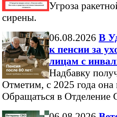
Угроза ракетно
сирены.
06.08.2026
В У
к пенсии за ух
лицам с инвал
Надбавку получ
Отметим, с 2025 года она
Обращаться в Отделение 
06.08.2026
Вет