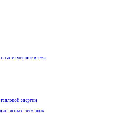
 в каникулярное время
 тепловой энергии
иципальных служащих