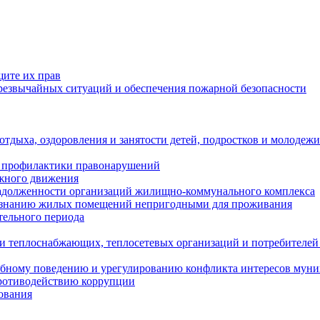
щите их прав
езвычайных ситуаций и обеспечения пожарной безопасности
тдыха, оздоровления и занятости детей, подростков и молодежи
 профилактики правонарушений
ожного движения
задолженности организаций жилищно-коммунального комплекса
ризнанию жилых помещений непригодными для проживания
тельного периода
и теплоснабжающих, теплосетевых организаций и потребителей
ебному поведению и урегулированию конфликта интересов мун
противодействию коррупции
ования