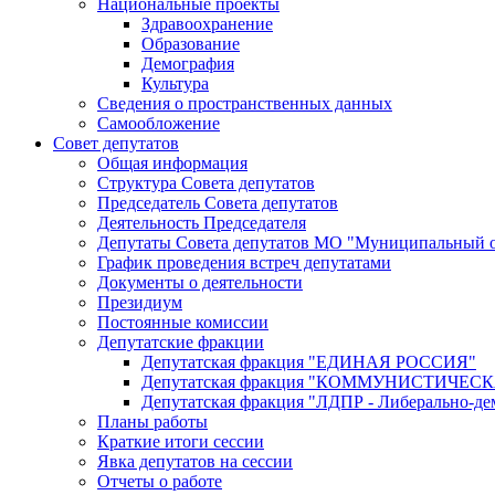
Национальные проекты
Здравоохранение
Образование
Демография
Культура
Сведения о пространственных данных
Самообложение
Совет депутатов
Общая информация
Структура Совета депутатов
Председатель Совета депутатов
Деятельность Председателя
Депутаты Совета депутатов МО "Муниципальный о
График проведения встреч депутатами
Документы о деятельности
Президиум
Постоянные комиссии
Депутатские фракции
Депутатская фракция "ЕДИНАЯ РОССИЯ"
Депутатская фракция "КОММУНИСТИЧЕ
Депутатская фракция "ЛДПР - Либерально-де
Планы работы
Краткие итоги сессии
Явка депутатов на сессии
Отчеты о работе