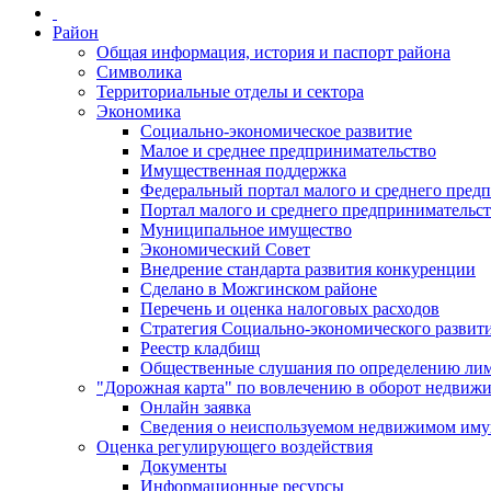
Район
Общая информация, история и паспорт района
Символика
Территориальные отделы и сектора
Экономика
Социально-экономическое развитие
Малое и среднее предпринимательство
Имущественная поддержка
Федеральный портал малого и среднего пред
Портал малого и среднего предпринимательс
Муниципальное имущество
Экономический Совет
Внедрение стандарта развития конкуренции
Сделано в Можгинском районе
Перечень и оценка налоговых расходов
Стратегия Социально-экономического развит
Реестр кладбищ
Общественные слушания по определению лими
"Дорожная карта" по вовлечению в оборот недвиж
Онлайн заявка
Сведения о неиспользуемом недвижимом иму
Оценка регулирующего воздействия
Документы
Информационные ресурсы