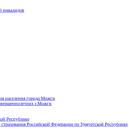
й инвалидов
ия населения города Можги
овершеннолетних г.Можги
ой Республике
 страхования Российской Федерации по Удмуртской Республике