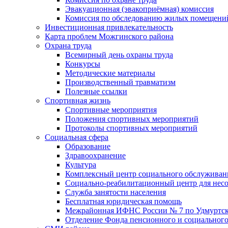
Эвакуационная (эвакоприёмная) комиссия
Комиссия по обследованию жилых помещени
Инвестиционная привлекательность
Карта проблем Можгинского района
Охрана труда
Всемирный день охраны труда
Конкурсы
Методические материалы
Производственный травматизм
Полезные ссылки
Спортивная жизнь
Спортивные мероприятия
Положения спортивных мероприятий
Протоколы спортивных мероприятий
Социальная сфера
Образование
Здравоохранение
Культура
Комплексный центр социального обслуживан
Социально-реабилитационный центр для нес
Служба занятости населения
Бесплатная юридическая помощь
Межрайонная ИФНС России № 7 по Удмуртск
Отделение Фонда пенсионного и социального