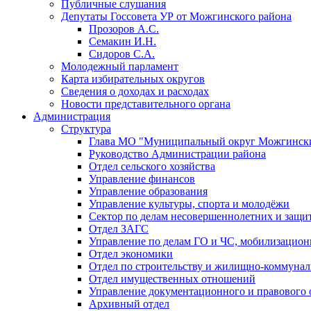
Публичные слушания
Депутаты Госсовета УР от Можгинского района
Прозоров А.С.
Семакин И.Н.
Сидоров С.А.
Молодежный парламент
Карта избирательных округов
Сведения о доходах и расходах
Новости представительного органа
Администрация
Структура
Глава МО "Муниципальный округ Можгински
Руководство Администрации района
Отдел сельского хозяйства
Управление финансов
Управление образования
Управление культуры, спорта и молодёжи
Сектор по делам несовершеннолетних и защит
Отдел ЗАГС
Управление по делам ГО и ЧС, мобилизацион
Отдел экономики
Отдел по строительству и жилищно-коммунал
Отдел имущественных отношений
Управление документационного и правового 
Архивный отдел