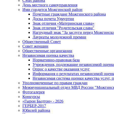
СМИ района
День местного самоуправления
Ими гордится Можгинский район
Почетные граждане Можгинского района
Доска почета Удмуртии
Знак отличия «Материнская слава»
Знак отличия "Родительская слава"
Нагрудный знак "За заслуги перед Можгинск
Лауреаты молодежной премии
Общественный Совет
Совет женщин
Общественные организации
Независимая оценка качества
Нормативно-правовая база
Учреждения, подлежащие независимой оценке
Опрос о качестве оказания услуг
Информация о результатах независимой оценк
Независимая система оценки качества услуг,
Уполномоченные по правам граждан
Межмуниципальный отдел МВД России "Можгинс
Фотогалерея
Конкурсы
«Гырон Быдтон» - 2026
ГЕРБЕР-2017
Юбилей района