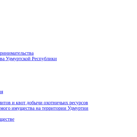
принимательства
тва Удмуртской Республики
ия
тов и квот добычи охотничьих ресурсов
имого имущества на территории Удмуртии
ществе