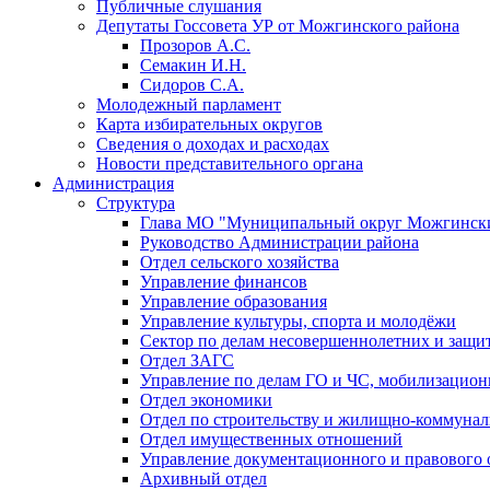
Публичные слушания
Депутаты Госсовета УР от Можгинского района
Прозоров А.С.
Семакин И.Н.
Сидоров С.А.
Молодежный парламент
Карта избирательных округов
Сведения о доходах и расходах
Новости представительного органа
Администрация
Структура
Глава МО "Муниципальный округ Можгински
Руководство Администрации района
Отдел сельского хозяйства
Управление финансов
Управление образования
Управление культуры, спорта и молодёжи
Сектор по делам несовершеннолетних и защит
Отдел ЗАГС
Управление по делам ГО и ЧС, мобилизацион
Отдел экономики
Отдел по строительству и жилищно-коммунал
Отдел имущественных отношений
Управление документационного и правового 
Архивный отдел