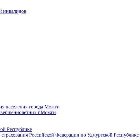
й инвалидов
ия населения города Можги
овершеннолетних г.Можги
ой Республике
 страхования Российской Федерации по Удмуртской Республике