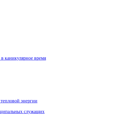
 в каникулярное время
 тепловой энергии
иципальных служащих