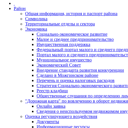
Район
Общая информация, история и паспорт района
Символика
Территориальные отделы и сектора
Экономика
Социально-экономическое развитие
Малое и среднее предпринимательство
Имущественная поддержка
Федеральный портал малого и среднего пред
Портал малого и среднего предпринимательс
Муниципальное имущество
Экономический Совет
Внедрение стандарта развития конкуренции
Сделано в Можгинском районе
Перечень и оценка налоговых расходов
Стратегия Социально-экономического развит
Реестр кладбищ
Общественные слушания по определению лими
"Дорожная карта" по вовлечению в оборот недвиж
Онлайн заявка
Сведения о неиспользуемом недвижимом иму
Оценка регулирующего воздействия
Документы
Информационные ресурсы