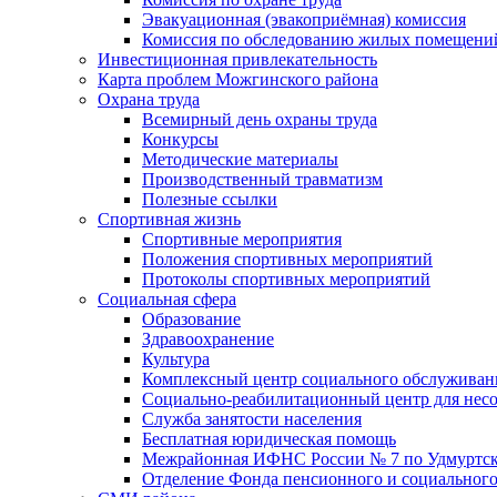
Эвакуационная (эвакоприёмная) комиссия
Комиссия по обследованию жилых помещени
Инвестиционная привлекательность
Карта проблем Можгинского района
Охрана труда
Всемирный день охраны труда
Конкурсы
Методические материалы
Производственный травматизм
Полезные ссылки
Спортивная жизнь
Спортивные мероприятия
Положения спортивных мероприятий
Протоколы спортивных мероприятий
Социальная сфера
Образование
Здравоохранение
Культура
Комплексный центр социального обслуживан
Социально-реабилитационный центр для нес
Служба занятости населения
Бесплатная юридическая помощь
Межрайонная ИФНС России № 7 по Удмуртск
Отделение Фонда пенсионного и социального