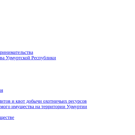
принимательства
тва Удмуртской Республики
ия
тов и квот добычи охотничьих ресурсов
имого имущества на территории Удмуртии
ществе