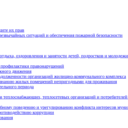
щите их прав
езвычайных ситуаций и обеспечения пожарной безопасности
тдыха, оздоровления и занятости детей, подростков и молодежи
 профилактики правонарушений
ожного движения
задолженности организаций жилищно-коммунального комплекса
ризнанию жилых помещений непригодными для проживания
тельного периода
и теплоснабжающих, теплосетевых организаций и потребителей
ебному поведению и урегулированию конфликта интересов мун
противодействию коррупции
ования