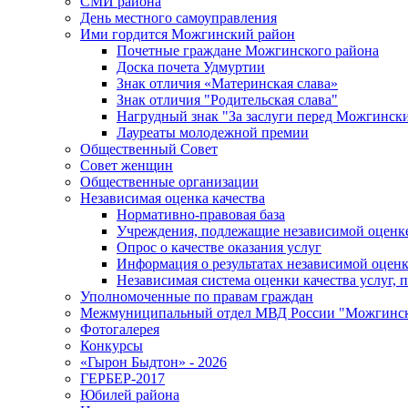
СМИ района
День местного самоуправления
Ими гордится Можгинский район
Почетные граждане Можгинского района
Доска почета Удмуртии
Знак отличия «Материнская слава»
Знак отличия "Родительская слава"
Нагрудный знак "За заслуги перед Можгинск
Лауреаты молодежной премии
Общественный Совет
Совет женщин
Общественные организации
Независимая оценка качества
Нормативно-правовая база
Учреждения, подлежащие независимой оценке
Опрос о качестве оказания услуг
Информация о результатах независимой оценк
Независимая система оценки качества услуг,
Уполномоченные по правам граждан
Межмуниципальный отдел МВД России "Можгинс
Фотогалерея
Конкурсы
«Гырон Быдтон» - 2026
ГЕРБЕР-2017
Юбилей района