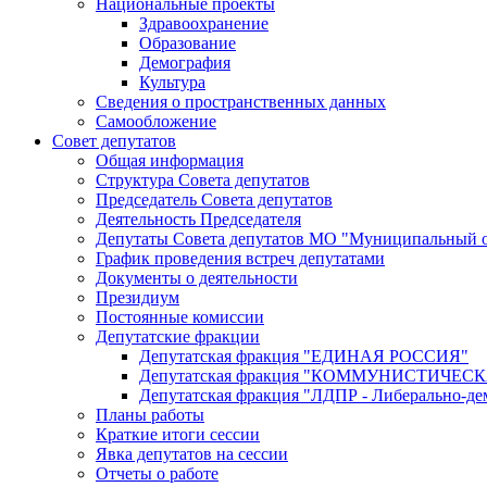
Национальные проекты
Здравоохранение
Образование
Демография
Культура
Сведения о пространственных данных
Самообложение
Совет депутатов
Общая информация
Структура Совета депутатов
Председатель Совета депутатов
Деятельность Председателя
Депутаты Совета депутатов МО "Муниципальный о
График проведения встреч депутатами
Документы о деятельности
Президиум
Постоянные комиссии
Депутатские фракции
Депутатская фракция "ЕДИНАЯ РОССИЯ"
Депутатская фракция "КОММУНИСТИЧЕ
Депутатская фракция "ЛДПР - Либерально-де
Планы работы
Краткие итоги сессии
Явка депутатов на сессии
Отчеты о работе