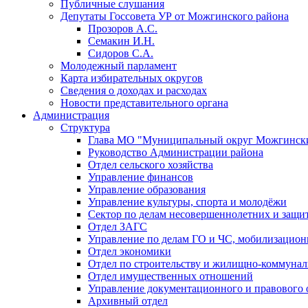
Публичные слушания
Депутаты Госсовета УР от Можгинского района
Прозоров А.С.
Семакин И.Н.
Сидоров С.А.
Молодежный парламент
Карта избирательных округов
Сведения о доходах и расходах
Новости представительного органа
Администрация
Структура
Глава МО "Муниципальный округ Можгински
Руководство Администрации района
Отдел сельского хозяйства
Управление финансов
Управление образования
Управление культуры, спорта и молодёжи
Сектор по делам несовершеннолетних и защит
Отдел ЗАГС
Управление по делам ГО и ЧС, мобилизацион
Отдел экономики
Отдел по строительству и жилищно-коммунал
Отдел имущественных отношений
Управление документационного и правового 
Архивный отдел