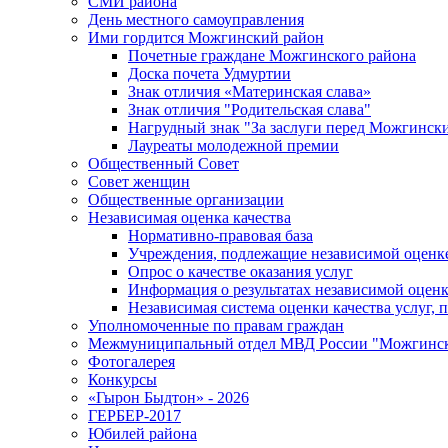
СМИ района
День местного самоуправления
Ими гордится Можгинский район
Почетные граждане Можгинского района
Доска почета Удмуртии
Знак отличия «Материнская слава»
Знак отличия "Родительская слава"
Нагрудный знак "За заслуги перед Можгинск
Лауреаты молодежной премии
Общественный Совет
Совет женщин
Общественные организации
Независимая оценка качества
Нормативно-правовая база
Учреждения, подлежащие независимой оценке
Опрос о качестве оказания услуг
Информация о результатах независимой оценк
Независимая система оценки качества услуг,
Уполномоченные по правам граждан
Межмуниципальный отдел МВД России "Можгинс
Фотогалерея
Конкурсы
«Гырон Быдтон» - 2026
ГЕРБЕР-2017
Юбилей района