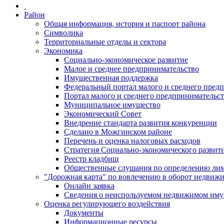
Район
Общая информация, история и паспорт района
Символика
Территориальные отделы и сектора
Экономика
Социально-экономическое развитие
Малое и среднее предпринимательство
Имущественная поддержка
Федеральный портал малого и среднего пред
Портал малого и среднего предпринимательс
Муниципальное имущество
Экономический Совет
Внедрение стандарта развития конкуренции
Сделано в Можгинском районе
Перечень и оценка налоговых расходов
Стратегия Социально-экономического развит
Реестр кладбищ
Общественные слушания по определению лими
"Дорожная карта" по вовлечению в оборот недвиж
Онлайн заявка
Сведения о неиспользуемом недвижимом иму
Оценка регулирующего воздействия
Документы
Информационные ресурсы