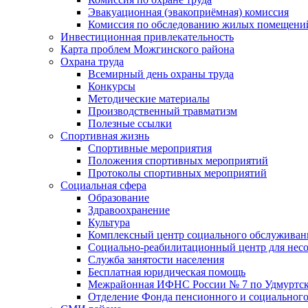
Эвакуационная (эвакоприёмная) комиссия
Комиссия по обследованию жилых помещени
Инвестиционная привлекательность
Карта проблем Можгинского района
Охрана труда
Всемирный день охраны труда
Конкурсы
Методические материалы
Производственный травматизм
Полезные ссылки
Спортивная жизнь
Спортивные мероприятия
Положения спортивных мероприятий
Протоколы спортивных мероприятий
Социальная сфера
Образование
Здравоохранение
Культура
Комплексный центр социального обслуживан
Социально-реабилитационный центр для нес
Служба занятости населения
Бесплатная юридическая помощь
Межрайонная ИФНС России № 7 по Удмуртск
Отделение Фонда пенсионного и социального