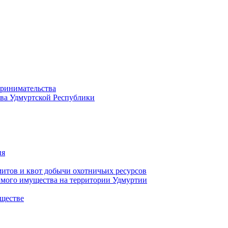
принимательства
тва Удмуртской Республики
ия
тов и квот добычи охотничьих ресурсов
имого имущества на территории Удмуртии
ществе