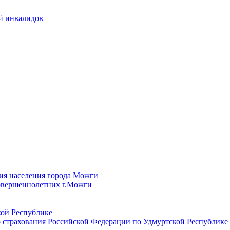
й инвалидов
ия населения города Можги
овершеннолетних г.Можги
ой Республике
 страхования Российской Федерации по Удмуртской Республике