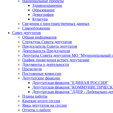
Национальные проекты
Здравоохранение
Образование
Демография
Культура
Сведения о пространственных данных
Самообложение
Совет депутатов
Общая информация
Структура Совета депутатов
Председатель Совета депутатов
Деятельность Председателя
Депутаты Совета депутатов МО "Муниципальный о
График проведения встреч депутатами
Документы о деятельности
Президиум
Постоянные комиссии
Депутатские фракции
Депутатская фракция "ЕДИНАЯ РОССИЯ"
Депутатская фракция "КОММУНИСТИЧЕ
Депутатская фракция "ЛДПР - Либерально-де
Планы работы
Краткие итоги сессии
Явка депутатов на сессии
Отчеты о работе