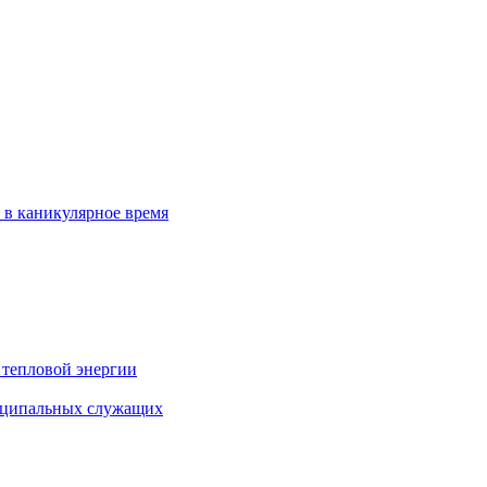
 в каникулярное время
 тепловой энергии
иципальных служащих