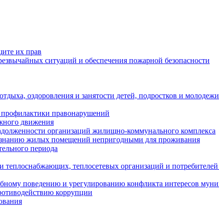
щите их прав
езвычайных ситуаций и обеспечения пожарной безопасности
тдыха, оздоровления и занятости детей, подростков и молодежи
 профилактики правонарушений
ожного движения
задолженности организаций жилищно-коммунального комплекса
ризнанию жилых помещений непригодными для проживания
тельного периода
и теплоснабжающих, теплосетевых организаций и потребителей
ебному поведению и урегулированию конфликта интересов мун
противодействию коррупции
ования