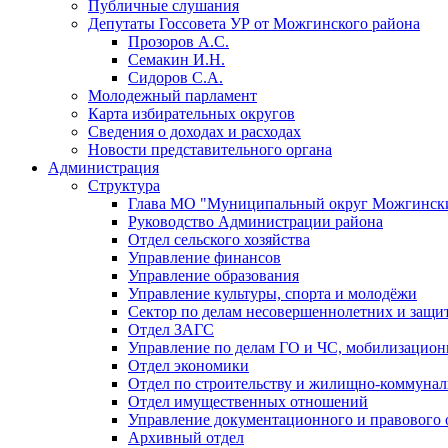
Публичные слушания
Депутаты Госсовета УР от Можгинского района
Прозоров А.С.
Семакин И.Н.
Сидоров С.А.
Молодежный парламент
Карта избирательных округов
Сведения о доходах и расходах
Новости представительного органа
Администрация
Структура
Глава МО "Муниципальный округ Можгински
Руководство Администрации района
Отдел сельского хозяйства
Управление финансов
Управление образования
Управление культуры, спорта и молодёжи
Сектор по делам несовершеннолетних и защит
Отдел ЗАГС
Управление по делам ГО и ЧС, мобилизацион
Отдел экономики
Отдел по строительству и жилищно-коммунал
Отдел имущественных отношений
Управление документационного и правового 
Архивный отдел