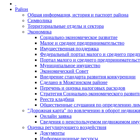
Район
Общая информация, история и паспорт района
Символика
Территориальные отделы и сектора
Экономика
Социально-экономическое развитие
Малое и среднее предпринимательство
Имущественная поддержка
Федеральный портал малого и среднего пред
Портал малого и среднего предпринимательс
Муниципальное имущество
Экономический Совет
Внедрение стандарта развития конкуренции
Сделано в Можгинском районе
Перечень и оценка налоговых расходов
Стратегия Социально-экономического развит
Реестр кладбищ
Общественные слушания по определению лими
"Дорожная карта" по вовлечению в оборот недвиж
Онлайн заявка
Сведения о неиспользуемом недвижимом иму
Оценка регулирующего воздействия
Документы
Информационные ресурсы