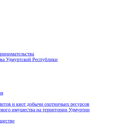
принимательства
тва Удмуртской Республики
ия
тов и квот добычи охотничьих ресурсов
имого имущества на территории Удмуртии
ществе