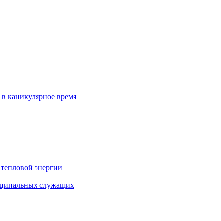
 в каникулярное время
 тепловой энергии
иципальных служащих