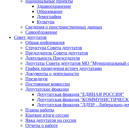
Национальные проекты
Здравоохранение
Образование
Демография
Культура
Сведения о пространственных данных
Самообложение
Совет депутатов
Общая информация
Структура Совета депутатов
Председатель Совета депутатов
Деятельность Председателя
Депутаты Совета депутатов МО "Муниципальный о
График проведения встреч депутатами
Документы о деятельности
Президиум
Постоянные комиссии
Депутатские фракции
Депутатская фракция "ЕДИНАЯ РОССИЯ"
Депутатская фракция "КОММУНИСТИЧЕ
Депутатская фракция "ЛДПР - Либерально-де
Планы работы
Краткие итоги сессии
Явка депутатов на сессии
Отчеты о работе