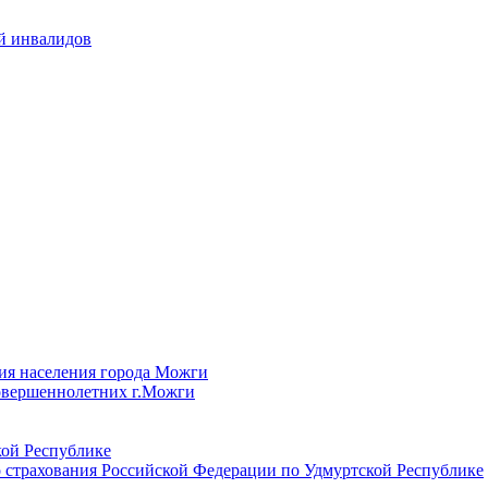
й инвалидов
ия населения города Можги
овершеннолетних г.Можги
ой Республике
 страхования Российской Федерации по Удмуртской Республике