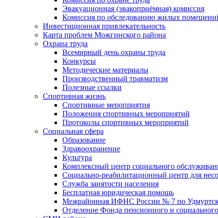
Эвакуационная (эвакоприёмная) комиссия
Комиссия по обследованию жилых помещени
Инвестиционная привлекательность
Карта проблем Можгинского района
Охрана труда
Всемирный день охраны труда
Конкурсы
Методические материалы
Производственный травматизм
Полезные ссылки
Спортивная жизнь
Спортивные мероприятия
Положения спортивных мероприятий
Протоколы спортивных мероприятий
Социальная сфера
Образование
Здравоохранение
Культура
Комплексный центр социального обслуживан
Социально-реабилитационный центр для нес
Служба занятости населения
Бесплатная юридическая помощь
Межрайонная ИФНС России № 7 по Удмуртск
Отделение Фонда пенсионного и социального