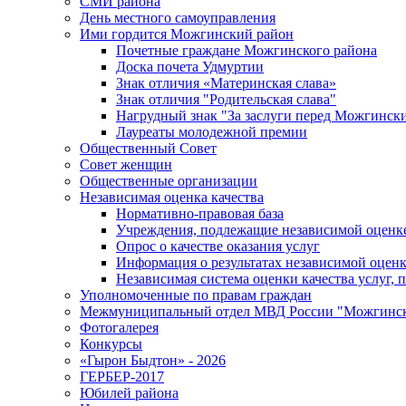
СМИ района
День местного самоуправления
Ими гордится Можгинский район
Почетные граждане Можгинского района
Доска почета Удмуртии
Знак отличия «Материнская слава»
Знак отличия "Родительская слава"
Нагрудный знак "За заслуги перед Можгинск
Лауреаты молодежной премии
Общественный Совет
Совет женщин
Общественные организации
Независимая оценка качества
Нормативно-правовая база
Учреждения, подлежащие независимой оценке
Опрос о качестве оказания услуг
Информация о результатах независимой оценк
Независимая система оценки качества услуг,
Уполномоченные по правам граждан
Межмуниципальный отдел МВД России "Можгинс
Фотогалерея
Конкурсы
«Гырон Быдтон» - 2026
ГЕРБЕР-2017
Юбилей района