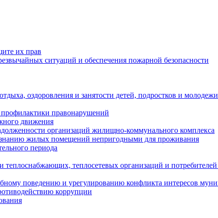
щите их прав
езвычайных ситуаций и обеспечения пожарной безопасности
тдыха, оздоровления и занятости детей, подростков и молодежи
 профилактики правонарушений
ожного движения
задолженности организаций жилищно-коммунального комплекса
ризнанию жилых помещений непригодными для проживания
тельного периода
и теплоснабжающих, теплосетевых организаций и потребителей
ебному поведению и урегулированию конфликта интересов мун
противодействию коррупции
ования