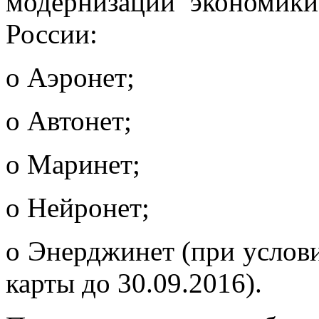
модернизации экономик
России:
o Аэронет;
o Автонет;
o Маринет;
o Нейронет;
o Энерджинет (при услов
карты до 30.09.2016).