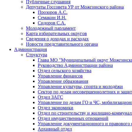
Публичные слушания
Депутаты Госсовета УР от Можгинского района
Прозоров А.С.
Семакин И.Н.
Сидоров С.А.
Молодежный парламент
Карта избирательных округов
Сведения о доходах и расходах
Новости представительного органа
Администрация
Структура
Глава МО "Муниципальный округ Можгински
Руководство Администрации района
Отдел сельского хозяйства
Управление финансов
Управление образования
Управление культуры, спорта и молодёжи
Сектор по делам несовершеннолетних и защит
Отдел ЗАГС
Управление по делам ГО и ЧС, мобилизацион
Отдел экономики
Отдел по строительству и жилищно-коммунал
Отдел имущественных отношений
Управление документационного и правового 
Архивный отдел