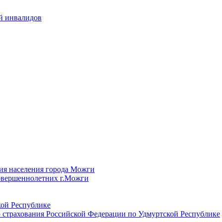
й инвалидов
ия населения города Можги
овершеннолетних г.Можги
ой Республике
 страхования Российской Федерации по Удмуртской Республике