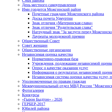
СМИ района
День местного самоуправления
Ими гордится Можгинский район
Почетные граждане Можгинского района
Доска почета Удмуртии
Знак отличия «Материнская слава»
Знак отличия "Родительская слава"
Нагрудный знак "За заслуги перед Можгинск
Лауреаты молодежной премии
Общественный Совет
Совет женщин
Общественные организации
Независимая оценка качества
Нормативно-правовая база
Учреждения, подлежащие независимой оценке
Опрос о качестве оказания услуг
Информация о результатах независимой оценк
Независимая система оценки качества услуг,
Уполномоченные по правам граждан
Межмуниципальный отдел МВД России "Можгинс
Фотогалерея
Конкурсы
«Гырон Быдтон» - 2026
ГЕРБЕР-2017
Юбилей района