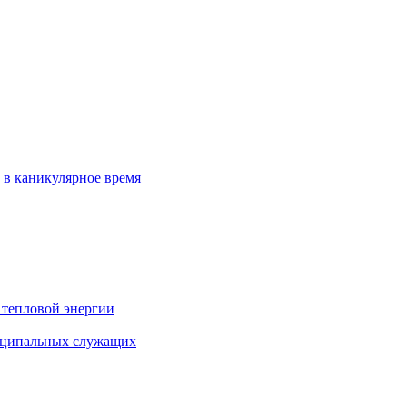
 в каникулярное время
 тепловой энергии
иципальных служащих