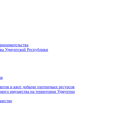
принимательства
тва Удмуртской Республики
ия
тов и квот добычи охотничьих ресурсов
имого имущества на территории Удмуртии
ществе