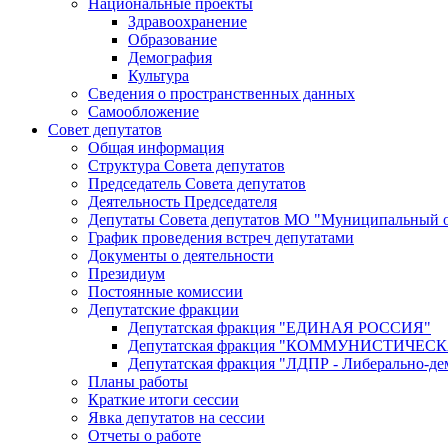
Национальные проекты
Здравоохранение
Образование
Демография
Культура
Сведения о пространственных данных
Самообложение
Совет депутатов
Общая информация
Структура Совета депутатов
Председатель Совета депутатов
Деятельность Председателя
Депутаты Совета депутатов МО "Муниципальный о
График проведения встреч депутатами
Документы о деятельности
Президиум
Постоянные комиссии
Депутатские фракции
Депутатская фракция "ЕДИНАЯ РОССИЯ"
Депутатская фракция "КОММУНИСТИЧЕ
Депутатская фракция "ЛДПР - Либерально-де
Планы работы
Краткие итоги сессии
Явка депутатов на сессии
Отчеты о работе