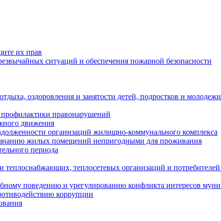
щите их прав
езвычайных ситуаций и обеспечения пожарной безопасности
тдыха, оздоровления и занятости детей, подростков и молодежи
 профилактики правонарушений
ожного движения
задолженности организаций жилищно-коммунального комплекса
ризнанию жилых помещений непригодными для проживания
тельного периода
и теплоснабжающих, теплосетевых организаций и потребителей
ебному поведению и урегулированию конфликта интересов мун
противодействию коррупции
ования