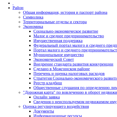
Район
Общая информация, история и паспорт района
Символика
Территориальные отделы и сектора
Экономика
Социально-экономическое развитие
Малое и среднее предпринимательство
Имущественная поддержка
Федеральный портал малого и среднего пред
Портал малого и среднего предпринимательс
Муниципальное имущество
Экономический Совет
Внедрение стандарта развития конкуренции
Сделано в Можгинском районе
Перечень и оценка налоговых расходов
Стратегия Социально-экономического развит
Реестр кладбищ
Общественные слушания по определению лими
"Дорожная карта" по вовлечению в оборот недвиж
Онлайн заявка
Сведения о неиспользуемом недвижимом иму
Оценка регулирующего воздействия
Документы
Информационные ресурсы