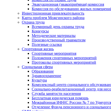
Эвакуационная (эвакоприёмная) комиссия
Комиссия по обследованию жилых помещени
Инвестиционная привлекательность
Карта проблем Можгинского района
Охрана труда
Всемирный день охраны труда
Конкурсы
Методические материалы
Производственный травматизм
Полезные ссылки
Спортивная жизнь
Спортивные мероприятия
Положения спортивных мероприятий
Протоколы спортивных мероприятий
Социальная сфера
Образование
Здравоохранение
Культура
Комплексный центр социального обслуживан
Социально-реабилитационный центр для нес
Служба занятости населения
Бесплатная юридическая помощь
Межрайонная ИФНС России № 7 по Удмуртск
Отделение Фонда пенсионного и социального