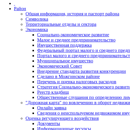
Район
Общая информация, история и паспорт района
Символика
Территориальные отделы и сектора
Экономика
Социально-экономическое развитие
Малое и среднее предпринимательство
Имущественная поддержка
Федеральный портал малого и среднего пред
Портал малого и среднего предпринимательс
Муниципальное имущество
Экономический Совет
Внедрение стандарта развития конкуренции
Сделано в Можгинском районе
Перечень и оценка налоговых расходов
Стратегия Социально-экономического развит
Реестр кладбищ
Общественные слушания по определению лими
"Дорожная карта" по вовлечению в оборот недвиж
Онлайн заявка
Сведения о неиспользуемом недвижимом иму
Оценка регулирующего воздействия
Документы
Информационные ресурсы