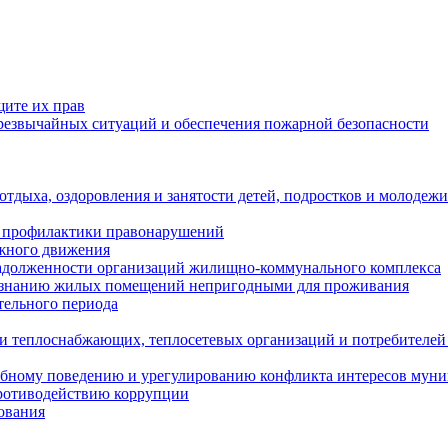
щите их прав
езвычайных ситуаций и обеспечения пожарной безопасности
тдыха, оздоровления и занятости детей, подростков и молодежи
 профилактики правонарушений
ожного движения
задолженности организаций жилищно-коммунального комплекса
ризнанию жилых помещений непригодными для проживания
тельного периода
и теплоснабжающих, теплосетевых организаций и потребителей
ебному поведению и урегулированию конфликта интересов мун
противодействию коррупции
ования