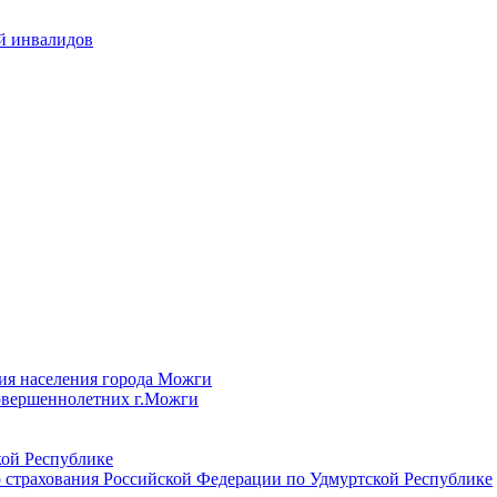
й инвалидов
ия населения города Можги
овершеннолетних г.Можги
ой Республике
 страхования Российской Федерации по Удмуртской Республике