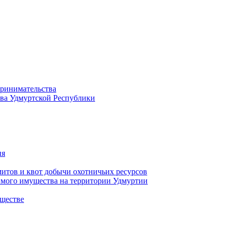
принимательства
тва Удмуртской Республики
ия
тов и квот добычи охотничьих ресурсов
имого имущества на территории Удмуртии
ществе