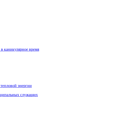
 в каникулярное время
 тепловой энергии
иципальных служащих