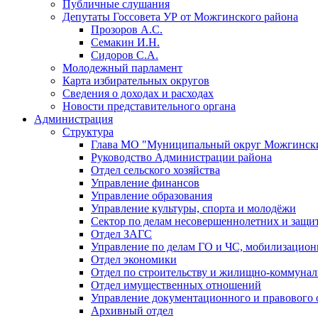
Публичные слушания
Депутаты Госсовета УР от Можгинского района
Прозоров А.С.
Семакин И.Н.
Сидоров С.А.
Молодежный парламент
Карта избирательных округов
Сведения о доходах и расходах
Новости представительного органа
Администрация
Структура
Глава МО "Муниципальный округ Можгински
Руководство Администрации района
Отдел сельского хозяйства
Управление финансов
Управление образования
Управление культуры, спорта и молодёжи
Сектор по делам несовершеннолетних и защит
Отдел ЗАГС
Управление по делам ГО и ЧС, мобилизацион
Отдел экономики
Отдел по строительству и жилищно-коммунал
Отдел имущественных отношений
Управление документационного и правового 
Архивный отдел