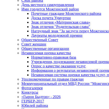
СМИ района
День местного самоуправления
Ими гордится Можгинский район
Почетные граждане Можгинского района
Доска почета Удмуртии
Знак отличия «Материнская слава»
Знак отличия "Родительская слава"
Нагрудный знак "За заслуги перед Можгинск
Лауреаты молодежной премии
Общественный Совет
Совет женщин
Общественные организации
Независимая оценка качества
Нормативно-правовая база
Учреждения, подлежащие независимой оценке
Опрос о качестве оказания услуг
Информация о результатах независимой оценк
Независимая система оценки качества услуг,
Уполномоченные по правам граждан
Межмуниципальный отдел МВД России "Можгинс
Фотогалерея
Конкурсы
«Гырон Быдтон» - 2026
ГЕРБЕР-2017
Юбилей района