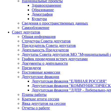
Национальные проекты
Здравоохранение
Образование
Демография
Культура
Сведения о пространственных данных
Самообложение
Совет депутатов
Общая информация
Структура Совета депутатов
Председатель Совета депутатов
Деятельность Председателя
Депутаты Совета депутатов МО "Муниципальный о
График проведения встреч депутатами
Документы о деятельности
Президиум
Постоянные комиссии
Депутатские фракции
Депутатская фракция "ЕДИНАЯ РОССИЯ"
Депутатская фракция "КОММУНИСТИЧЕ
Депутатская фракция "ЛДПР - Либерально-де
Планы работы
Краткие итоги сессии
Явка депутатов на сессии
Отчеты о работе