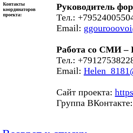
Контакты
Руководитель фо
координаторов
проекта:
Тел.: +7952400550
Email:
ggourooovo
Работа со СМИ – 
Тел.: +7912753822
Email:
Helen_8181
Сайт проекта:
http
Группа ВКонтакте