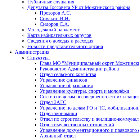
Публичные слушания
Депутаты Госсовета УР от Можгинского района
Прозоров А.С.
Семакин И.Н.
Сидоров С.А.
Молодежный парламент
Карта избирательных округов
Сведения о доходах и расходах
Новости представительного органа
Администрация
Структура
Глава МО "Муниципальный округ Можгински
Руководство Администрации района
Отдел сельского хозяйства
Управление финансов
Управление образования
Управление культуры, спорта и молодёжи
Сектор по делам несовершеннолетних и защит
Отдел ЗАГС
Управление по делам ГО и ЧС, мобилизацион
Отдел экономики
Отдел по строительству и жилищно-коммунал
Отдел имущественных отношений
Управление документационного и правового 
Архивный отдел