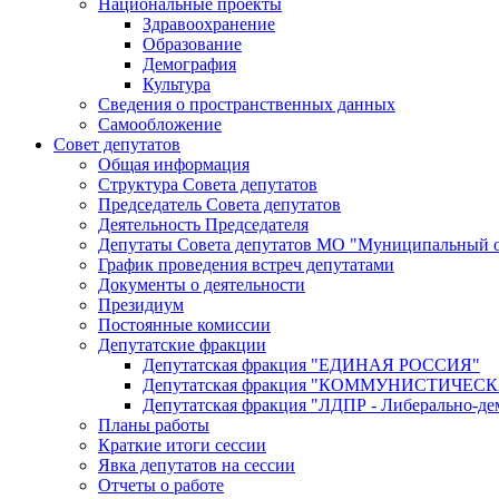
Национальные проекты
Здравоохранение
Образование
Демография
Культура
Сведения о пространственных данных
Самообложение
Совет депутатов
Общая информация
Структура Совета депутатов
Председатель Совета депутатов
Деятельность Председателя
Депутаты Совета депутатов МО "Муниципальный о
График проведения встреч депутатами
Документы о деятельности
Президиум
Постоянные комиссии
Депутатские фракции
Депутатская фракция "ЕДИНАЯ РОССИЯ"
Депутатская фракция "КОММУНИСТИЧЕ
Депутатская фракция "ЛДПР - Либерально-де
Планы работы
Краткие итоги сессии
Явка депутатов на сессии
Отчеты о работе