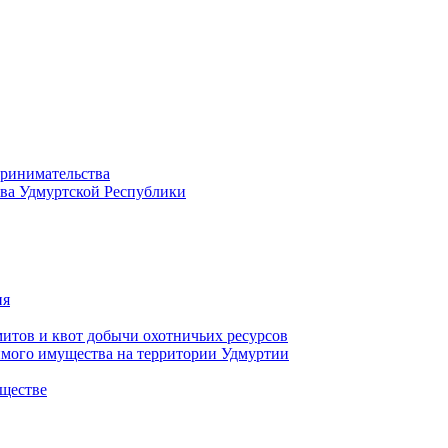
принимательства
тва Удмуртской Республики
ия
тов и квот добычи охотничьих ресурсов
имого имущества на территории Удмуртии
ществе