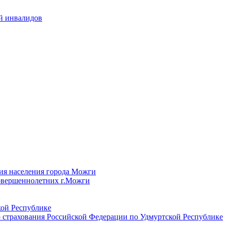
й инвалидов
ия населения города Можги
овершеннолетних г.Можги
ой Республике
 страхования Российской Федерации по Удмуртской Республике