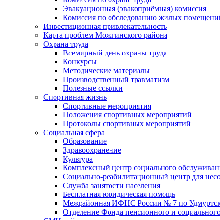
Эвакуационная (эвакоприёмная) комиссия
Комиссия по обследованию жилых помещени
Инвестиционная привлекательность
Карта проблем Можгинского района
Охрана труда
Всемирный день охраны труда
Конкурсы
Методические материалы
Производственный травматизм
Полезные ссылки
Спортивная жизнь
Спортивные мероприятия
Положения спортивных мероприятий
Протоколы спортивных мероприятий
Социальная сфера
Образование
Здравоохранение
Культура
Комплексный центр социального обслуживан
Социально-реабилитационный центр для нес
Служба занятости населения
Бесплатная юридическая помощь
Межрайонная ИФНС России № 7 по Удмуртск
Отделение Фонда пенсионного и социального