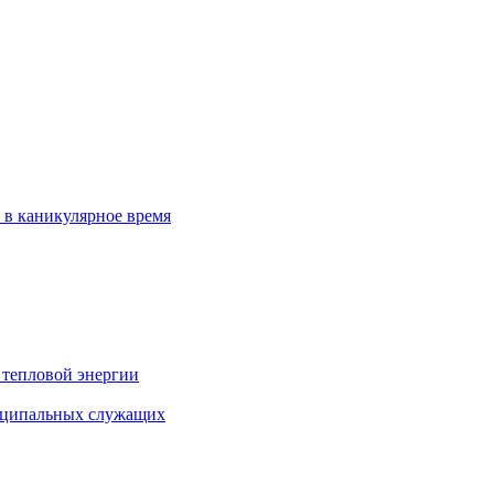
 в каникулярное время
 тепловой энергии
иципальных служащих