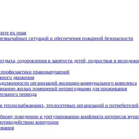
щите их прав
езвычайных ситуаций и обеспечения пожарной безопасности
тдыха, оздоровления и занятости детей, подростков и молодежи
 профилактики правонарушений
ожного движения
задолженности организаций жилищно-коммунального комплекса
ризнанию жилых помещений непригодными для проживания
тельного периода
и теплоснабжающих, теплосетевых организаций и потребителей
ебному поведению и урегулированию конфликта интересов мун
противодействию коррупции
ования