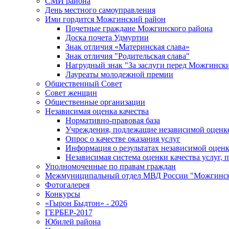
СМИ района
День местного самоуправления
Ими гордится Можгинский район
Почетные граждане Можгинского района
Доска почета Удмуртии
Знак отличия «Материнская слава»
Знак отличия "Родительская слава"
Нагрудный знак "За заслуги перед Можгинск
Лауреаты молодежной премии
Общественный Совет
Совет женщин
Общественные организации
Независимая оценка качества
Нормативно-правовая база
Учреждения, подлежащие независимой оценке
Опрос о качестве оказания услуг
Информация о результатах независимой оценк
Независимая система оценки качества услуг,
Уполномоченные по правам граждан
Межмуниципальный отдел МВД России "Можгинс
Фотогалерея
Конкурсы
«Гырон Быдтон» - 2026
ГЕРБЕР-2017
Юбилей района