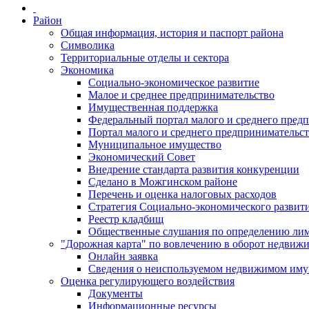
Район
Общая информация, история и паспорт района
Символика
Территориальные отделы и сектора
Экономика
Социально-экономическое развитие
Малое и среднее предпринимательство
Имущественная поддержка
Федеральный портал малого и среднего пред
Портал малого и среднего предпринимательс
Муниципальное имущество
Экономический Совет
Внедрение стандарта развития конкуренции
Сделано в Можгинском районе
Перечень и оценка налоговых расходов
Стратегия Социально-экономического развит
Реестр кладбищ
Общественные слушания по определению лими
"Дорожная карта" по вовлечению в оборот недвиж
Онлайн заявка
Сведения о неиспользуемом недвижимом иму
Оценка регулирующего воздействия
Документы
Информационные ресурсы