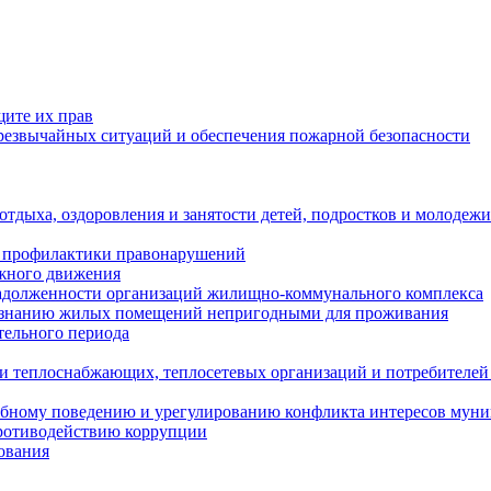
щите их прав
езвычайных ситуаций и обеспечения пожарной безопасности
тдыха, оздоровления и занятости детей, подростков и молодежи
 профилактики правонарушений
ожного движения
задолженности организаций жилищно-коммунального комплекса
ризнанию жилых помещений непригодными для проживания
тельного периода
и теплоснабжающих, теплосетевых организаций и потребителей
ебному поведению и урегулированию конфликта интересов мун
противодействию коррупции
ования