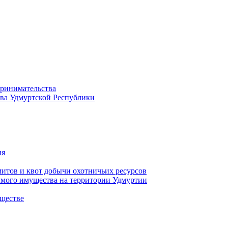
принимательства
тва Удмуртской Республики
ия
тов и квот добычи охотничьих ресурсов
имого имущества на территории Удмуртии
ществе