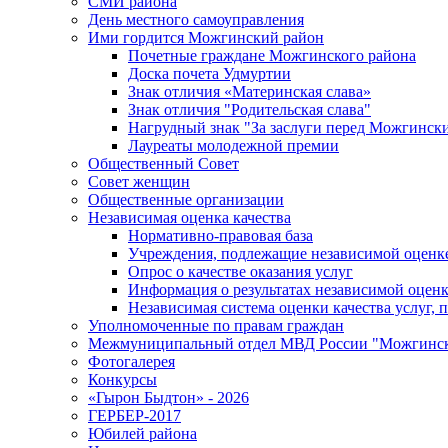
СМИ района
День местного самоуправления
Ими гордится Можгинский район
Почетные граждане Можгинского района
Доска почета Удмуртии
Знак отличия «Материнская слава»
Знак отличия "Родительская слава"
Нагрудный знак "За заслуги перед Можгинск
Лауреаты молодежной премии
Общественный Совет
Совет женщин
Общественные организации
Независимая оценка качества
Нормативно-правовая база
Учреждения, подлежащие независимой оценке
Опрос о качестве оказания услуг
Информация о результатах независимой оценк
Независимая система оценки качества услуг,
Уполномоченные по правам граждан
Межмуниципальный отдел МВД России "Можгинс
Фотогалерея
Конкурсы
«Гырон Быдтон» - 2026
ГЕРБЕР-2017
Юбилей района