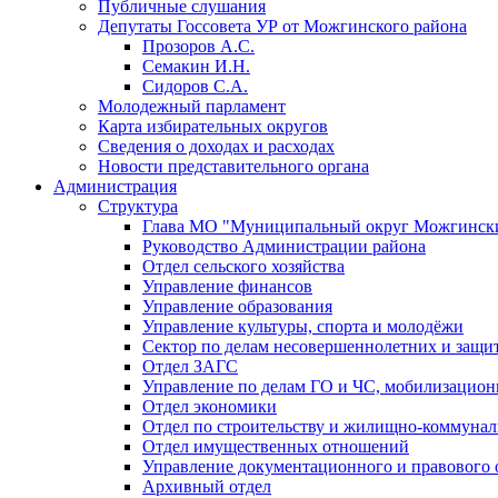
Публичные слушания
Депутаты Госсовета УР от Можгинского района
Прозоров А.С.
Семакин И.Н.
Сидоров С.А.
Молодежный парламент
Карта избирательных округов
Сведения о доходах и расходах
Новости представительного органа
Администрация
Структура
Глава МО "Муниципальный округ Можгински
Руководство Администрации района
Отдел сельского хозяйства
Управление финансов
Управление образования
Управление культуры, спорта и молодёжи
Сектор по делам несовершеннолетних и защит
Отдел ЗАГС
Управление по делам ГО и ЧС, мобилизацион
Отдел экономики
Отдел по строительству и жилищно-коммунал
Отдел имущественных отношений
Управление документационного и правового 
Архивный отдел