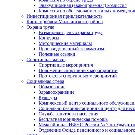
Эвакуационная (эвакоприёмная) комиссия
Комиссия по обследованию жилых помещени
Инвестиционная привлекательность
Карта проблем Можгинского района
Охрана труда
Всемирный день охраны труда
Конкурсы
Методические материалы
Производственный травматизм
Полезные ссылки
Спортивная жизнь
Спортивные мероприятия
Положения спортивных мероприятий
Протоколы спортивных мероприятий
Социальная сфера
Образование
Здравоохранение
Культура
Комплексный центр социального обслуживан
Социально-реабилитационный центр для нес
Служба занятости населения
Бесплатная юридическая помощь
Межрайонная ИФНС России № 7 по Удмуртск
Отделение Фонда пенсионного и социального