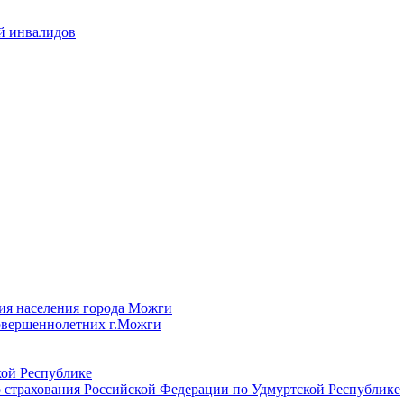
й инвалидов
ия населения города Можги
овершеннолетних г.Можги
ой Республике
 страхования Российской Федерации по Удмуртской Республике