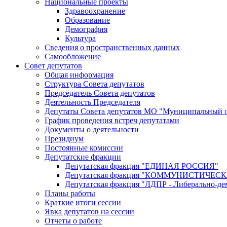
Национальные проекты
Здравоохранение
Образование
Демография
Культура
Сведения о пространственных данных
Самообложение
Совет депутатов
Общая информация
Структура Совета депутатов
Председатель Совета депутатов
Деятельность Председателя
Депутаты Совета депутатов МО "Муниципальный о
График проведения встреч депутатами
Документы о деятельности
Президиум
Постоянные комиссии
Депутатские фракции
Депутатская фракция "ЕДИНАЯ РОССИЯ"
Депутатская фракция "КОММУНИСТИЧЕ
Депутатская фракция "ЛДПР - Либерально-де
Планы работы
Краткие итоги сессии
Явка депутатов на сессии
Отчеты о работе