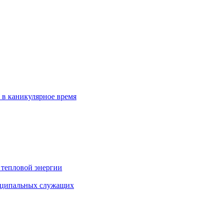
 в каникулярное время
 тепловой энергии
иципальных служащих