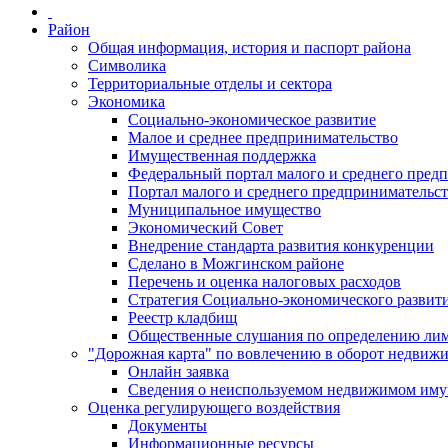
Район
Общая информация, история и паспорт района
Символика
Территориальные отделы и сектора
Экономика
Социально-экономическое развитие
Малое и среднее предпринимательство
Имущественная поддержка
Федеральный портал малого и среднего пред
Портал малого и среднего предпринимательс
Муниципальное имущество
Экономический Совет
Внедрение стандарта развития конкуренции
Сделано в Можгинском районе
Перечень и оценка налоговых расходов
Стратегия Социально-экономического развит
Реестр кладбищ
Общественные слушания по определению лими
"Дорожная карта" по вовлечению в оборот недвиж
Онлайн заявка
Сведения о неиспользуемом недвижимом иму
Оценка регулирующего воздействия
Документы
Информационные ресурсы