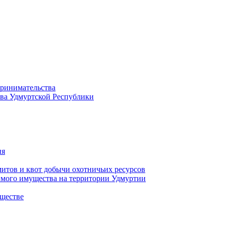
принимательства
тва Удмуртской Республики
ия
тов и квот добычи охотничьих ресурсов
имого имущества на территории Удмуртии
ществе