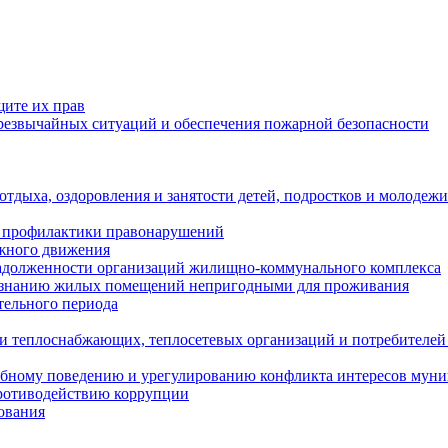
щите их прав
езвычайных ситуаций и обеспечения пожарной безопасности
тдыха, оздоровления и занятости детей, подростков и молодежи
 профилактики правонарушений
ожного движения
задолженности организаций жилищно-коммунального комплекса
ризнанию жилых помещений непригодными для проживания
тельного периода
и теплоснабжающих, теплосетевых организаций и потребителей
ебному поведению и урегулированию конфликта интересов мун
противодействию коррупции
ования