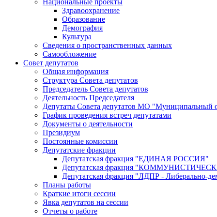
Национальные проекты
Здравоохранение
Образование
Демография
Культура
Сведения о пространственных данных
Самообложение
Совет депутатов
Общая информация
Структура Совета депутатов
Председатель Совета депутатов
Деятельность Председателя
Депутаты Совета депутатов МО "Муниципальный о
График проведения встреч депутатами
Документы о деятельности
Президиум
Постоянные комиссии
Депутатские фракции
Депутатская фракция "ЕДИНАЯ РОССИЯ"
Депутатская фракция "КОММУНИСТИЧЕ
Депутатская фракция "ЛДПР - Либерально-де
Планы работы
Краткие итоги сессии
Явка депутатов на сессии
Отчеты о работе