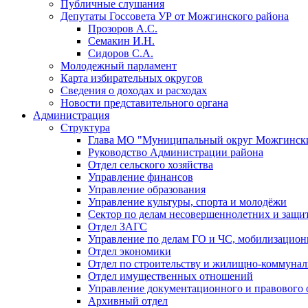
Публичные слушания
Депутаты Госсовета УР от Можгинского района
Прозоров А.С.
Семакин И.Н.
Сидоров С.А.
Молодежный парламент
Карта избирательных округов
Сведения о доходах и расходах
Новости представительного органа
Администрация
Структура
Глава МО "Муниципальный округ Можгински
Руководство Администрации района
Отдел сельского хозяйства
Управление финансов
Управление образования
Управление культуры, спорта и молодёжи
Сектор по делам несовершеннолетних и защит
Отдел ЗАГС
Управление по делам ГО и ЧС, мобилизацион
Отдел экономики
Отдел по строительству и жилищно-коммунал
Отдел имущественных отношений
Управление документационного и правового 
Архивный отдел