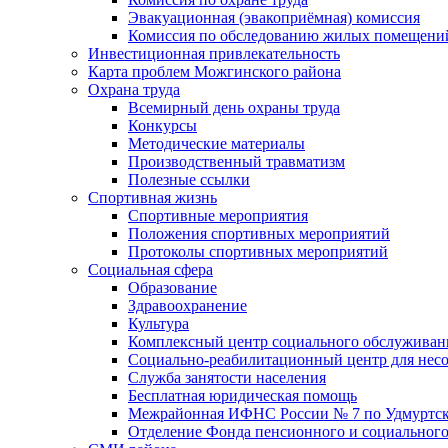
Эвакуационная (эвакоприёмная) комиссия
Комиссия по обследованию жилых помещени
Инвестиционная привлекательность
Карта проблем Можгинского района
Охрана труда
Всемирный день охраны труда
Конкурсы
Методические материалы
Производственный травматизм
Полезные ссылки
Спортивная жизнь
Спортивные мероприятия
Положения спортивных мероприятий
Протоколы спортивных мероприятий
Социальная сфера
Образование
Здравоохранение
Культура
Комплексный центр социального обслуживан
Социально-реабилитационный центр для нес
Служба занятости населения
Бесплатная юридическая помощь
Межрайонная ИФНС России № 7 по Удмуртск
Отделение Фонда пенсионного и социального