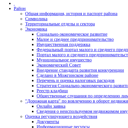
Район
Общая информация, история и паспорт района
Символика
Территориальные отделы и сектора
Экономика
Социально-экономическое развитие
Малое и среднее предпринимательство
Имущественная поддержка
Федеральный портал малого и среднего пред
Портал малого и среднего предпринимательс
Муниципальное имущество
Экономический Совет
Внедрение стандарта развития конкуренции
Сделано в Можгинском районе
Перечень и оценка налоговых расходов
Стратегия Социально-экономического развит
Реестр кладбищ
Общественные слушания по определению лими
"Дорожная карта" по вовлечению в оборот недвиж
Онлайн заявка
Сведения о неиспользуемом недвижимом иму
Оценка регулирующего воздействия
Документы
Информационные ресурсы