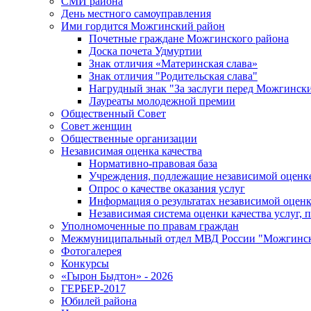
СМИ района
День местного самоуправления
Ими гордится Можгинский район
Почетные граждане Можгинского района
Доска почета Удмуртии
Знак отличия «Материнская слава»
Знак отличия "Родительская слава"
Нагрудный знак "За заслуги перед Можгинск
Лауреаты молодежной премии
Общественный Совет
Совет женщин
Общественные организации
Независимая оценка качества
Нормативно-правовая база
Учреждения, подлежащие независимой оценке
Опрос о качестве оказания услуг
Информация о результатах независимой оценк
Независимая система оценки качества услуг,
Уполномоченные по правам граждан
Межмуниципальный отдел МВД России "Можгинс
Фотогалерея
Конкурсы
«Гырон Быдтон» - 2026
ГЕРБЕР-2017
Юбилей района