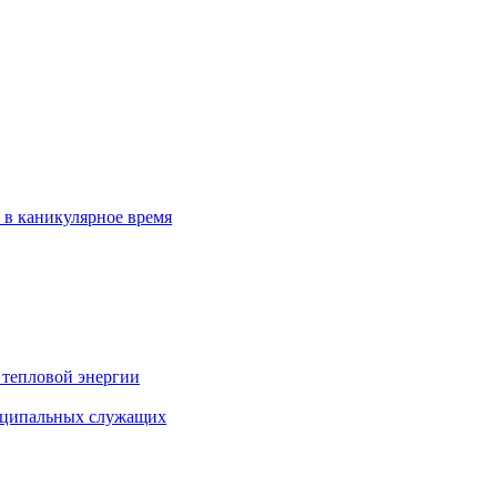
 в каникулярное время
 тепловой энергии
иципальных служащих