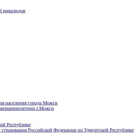
й инвалидов
ия населения города Можги
овершеннолетних г.Можги
ой Республике
 страхования Российской Федерации по Удмуртской Республике