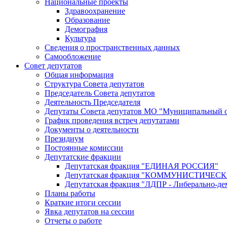
Национальные проекты
Здравоохранение
Образование
Демография
Культура
Сведения о пространственных данных
Самообложение
Совет депутатов
Общая информация
Структура Совета депутатов
Председатель Совета депутатов
Деятельность Председателя
Депутаты Совета депутатов МО "Муниципальный о
График проведения встреч депутатами
Документы о деятельности
Президиум
Постоянные комиссии
Депутатские фракции
Депутатская фракция "ЕДИНАЯ РОССИЯ"
Депутатская фракция "КОММУНИСТИЧЕ
Депутатская фракция "ЛДПР - Либерально-де
Планы работы
Краткие итоги сессии
Явка депутатов на сессии
Отчеты о работе