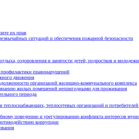
щите их прав
езвычайных ситуаций и обеспечения пожарной безопасности
тдыха, оздоровления и занятости детей, подростков и молодежи
 профилактики правонарушений
ожного движения
задолженности организаций жилищно-коммунального комплекса
ризнанию жилых помещений непригодными для проживания
тельного периода
и теплоснабжающих, теплосетевых организаций и потребителей
ебному поведению и урегулированию конфликта интересов мун
противодействию коррупции
ования