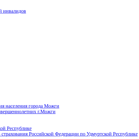
й инвалидов
ия населения города Можги
овершеннолетних г.Можги
ой Республике
 страхования Российской Федерации по Удмуртской Республике