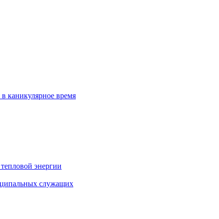
 в каникулярное время
 тепловой энергии
иципальных служащих