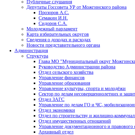
Публичные слушания
Депутаты Госсовета УР от Можгинского района
Прозоров А.С.
Семакин И.Н.
Сидоров С.А.
Молодежный парламент
Карта избирательных округов
Сведения о доходах и расходах
Новости представительного органа
Администрация
Структура
Глава МО "Муниципальный округ Можгински
Руководство Администрации района
Отдел сельского хозяйства
Управление финансов
Управление образования
Управление культуры, спорта и молодёжи
Сектор по делам несовершеннолетних и защит
Отдел ЗАГС
Управление по делам ГО и ЧС, мобилизацион
Отдел экономики
Отдел по строительству и жилищно-коммунал
Отдел имущественных отношений
Управление документационного и правового 
Архивный отдел