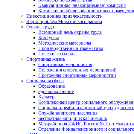
Эвакуационная (эвакоприёмная) комиссия
Комиссия по обследованию жилых помещени
Инвестиционная привлекательность
Карта проблем Можгинского района
Охрана труда
Всемирный день охраны труда
Конкурсы
Методические материалы
Производственный травматизм
Полезные ссылки
Спортивная жизнь
Спортивные мероприятия
Положения спортивных мероприятий
Протоколы спортивных мероприятий
Социальная сфера
Образование
Здравоохранение
Культура
Комплексный центр социального обслуживан
Социально-реабилитационный центр для нес
Служба занятости населения
Бесплатная юридическая помощь
Межрайонная ИФНС России № 7 по Удмуртск
Отделение Фонда пенсионного и социального