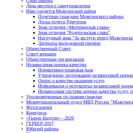
СМИ района
День местного самоуправления
Ими гордится Можгинский район
Почетные граждане Можгинского района
Доска почета Удмуртии
Знак отличия «Материнская слава»
Знак отличия "Родительская слава"
Нагрудный знак "За заслуги перед Можгинск
Лауреаты молодежной премии
Общественный Совет
Совет женщин
Общественные организации
Независимая оценка качества
Нормативно-правовая база
Учреждения, подлежащие независимой оценке
Опрос о качестве оказания услуг
Информация о результатах независимой оценк
Независимая система оценки качества услуг,
Уполномоченные по правам граждан
Межмуниципальный отдел МВД России "Можгинс
Фотогалерея
Конкурсы
«Гырон Быдтон» - 2026
ГЕРБЕР-2017
Юбилей района