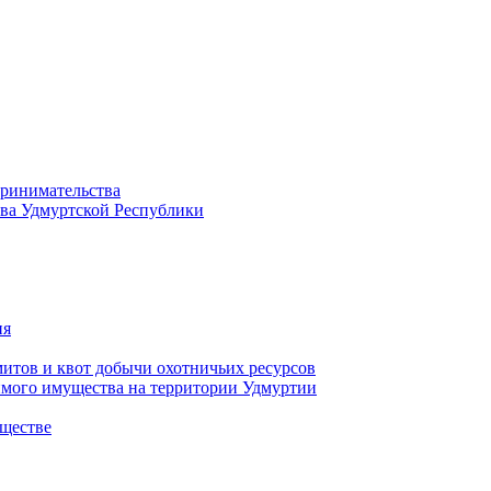
принимательства
тва Удмуртской Республики
ия
тов и квот добычи охотничьих ресурсов
имого имущества на территории Удмуртии
ществе