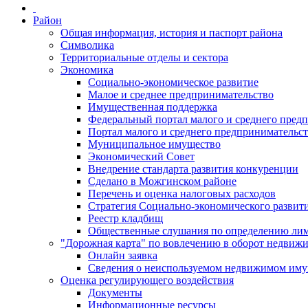
Район
Общая информация, история и паспорт района
Символика
Территориальные отделы и сектора
Экономика
Социально-экономическое развитие
Малое и среднее предпринимательство
Имущественная поддержка
Федеральный портал малого и среднего пред
Портал малого и среднего предпринимательс
Муниципальное имущество
Экономический Совет
Внедрение стандарта развития конкуренции
Сделано в Можгинском районе
Перечень и оценка налоговых расходов
Стратегия Социально-экономического развит
Реестр кладбищ
Общественные слушания по определению лими
"Дорожная карта" по вовлечению в оборот недвиж
Онлайн заявка
Сведения о неиспользуемом недвижимом иму
Оценка регулирующего воздействия
Документы
Информационные ресурсы