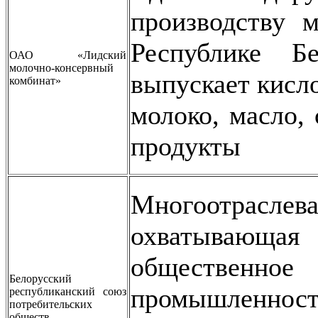
производству 
Республике Бе
ОАО «Лидский
молочно-консервный
выпускает кисл
комбинат»
молоко, масло,
продукты
Многоотрас
охватываю
обществе
Белорусский
промышленнос
республиканский союз
потребительских
обществ