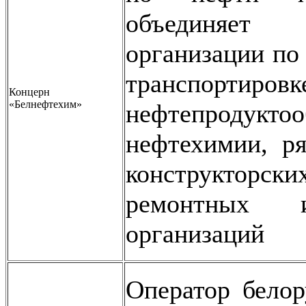
объединяе
организации по
транспорт
Концерн
«Белнефтехим»
нефтепродукто
нефтехимии, ря
конструкторс
ремонтных и
организаций
Оператор белор