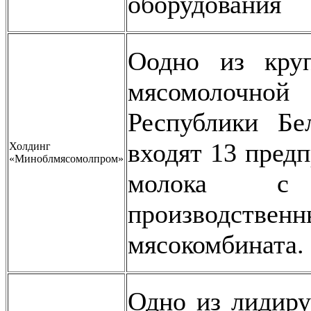
оборудования
Оодно из кру
мясомолочно
Республики Бе
входят 13 пред
Холдинг
«Миноблмясомолпром»
молока с
производстве
мясокомбината.
Одно из лидир