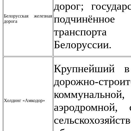
дорог; государ
подчинённ
Белорусская железная
дорога
транспорта
Белоруссии.
Крупнейший в
дорожно-строит
коммунальной
Холдинг «Амкодор»
аэродромной, 
сельскохозяй