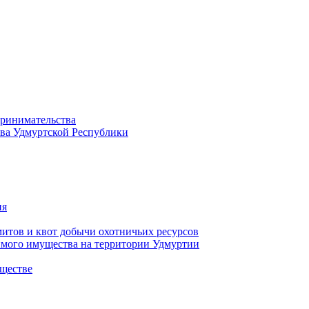
принимательства
тва Удмуртской Республики
ия
тов и квот добычи охотничьих ресурсов
имого имущества на территории Удмуртии
ществе