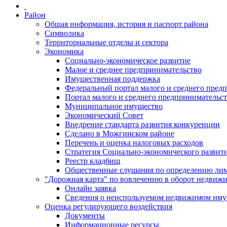
Район
Общая информация, история и паспорт района
Символика
Территориальные отделы и сектора
Экономика
Социально-экономическое развитие
Малое и среднее предпринимательство
Имущественная поддержка
Федеральный портал малого и среднего пред
Портал малого и среднего предпринимательс
Муниципальное имущество
Экономический Совет
Внедрение стандарта развития конкуренции
Сделано в Можгинском районе
Перечень и оценка налоговых расходов
Стратегия Социально-экономического развит
Реестр кладбищ
Общественные слушания по определению лими
"Дорожная карта" по вовлечению в оборот недвиж
Онлайн заявка
Сведения о неиспользуемом недвижимом иму
Оценка регулирующего воздействия
Документы
Информационные ресурсы