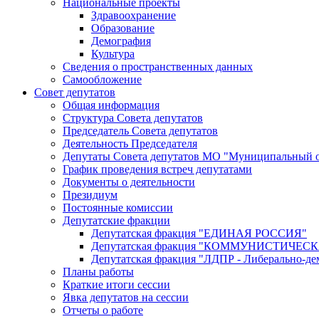
Национальные проекты
Здравоохранение
Образование
Демография
Культура
Сведения о пространственных данных
Самообложение
Совет депутатов
Общая информация
Структура Совета депутатов
Председатель Совета депутатов
Деятельность Председателя
Депутаты Совета депутатов МО "Муниципальный о
График проведения встреч депутатами
Документы о деятельности
Президиум
Постоянные комиссии
Депутатские фракции
Депутатская фракция "ЕДИНАЯ РОССИЯ"
Депутатская фракция "КОММУНИСТИЧЕ
Депутатская фракция "ЛДПР - Либерально-де
Планы работы
Краткие итоги сессии
Явка депутатов на сессии
Отчеты о работе