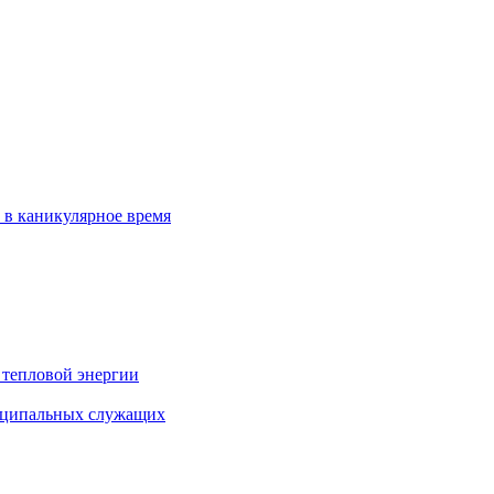
 в каникулярное время
 тепловой энергии
иципальных служащих