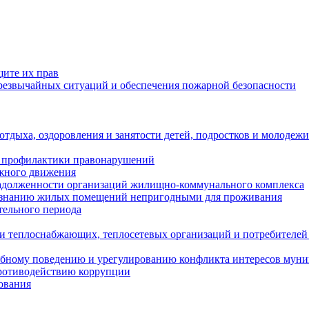
щите их прав
езвычайных ситуаций и обеспечения пожарной безопасности
тдыха, оздоровления и занятости детей, подростков и молодежи
 профилактики правонарушений
ожного движения
задолженности организаций жилищно-коммунального комплекса
ризнанию жилых помещений непригодными для проживания
тельного периода
и теплоснабжающих, теплосетевых организаций и потребителей
ебному поведению и урегулированию конфликта интересов мун
противодействию коррупции
ования