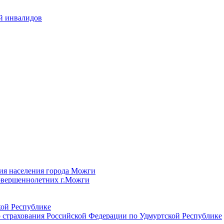
й инвалидов
ия населения города Можги
овершеннолетних г.Можги
ой Республике
 страхования Российской Федерации по Удмуртской Республике