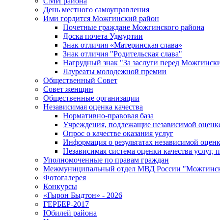
СМИ района
День местного самоуправления
Ими гордится Можгинский район
Почетные граждане Можгинского района
Доска почета Удмуртии
Знак отличия «Материнская слава»
Знак отличия "Родительская слава"
Нагрудный знак "За заслуги перед Можгинск
Лауреаты молодежной премии
Общественный Совет
Совет женщин
Общественные организации
Независимая оценка качества
Нормативно-правовая база
Учреждения, подлежащие независимой оценке
Опрос о качестве оказания услуг
Информация о результатах независимой оценк
Независимая система оценки качества услуг,
Уполномоченные по правам граждан
Межмуниципальный отдел МВД России "Можгинс
Фотогалерея
Конкурсы
«Гырон Быдтон» - 2026
ГЕРБЕР-2017
Юбилей района