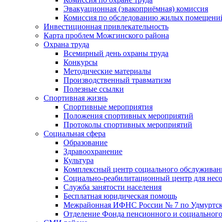
Эвакуационная (эвакоприёмная) комиссия
Комиссия по обследованию жилых помещени
Инвестиционная привлекательность
Карта проблем Можгинского района
Охрана труда
Всемирный день охраны труда
Конкурсы
Методические материалы
Производственный травматизм
Полезные ссылки
Спортивная жизнь
Спортивные мероприятия
Положения спортивных мероприятий
Протоколы спортивных мероприятий
Социальная сфера
Образование
Здравоохранение
Культура
Комплексный центр социального обслуживан
Социально-реабилитационный центр для нес
Служба занятости населения
Бесплатная юридическая помощь
Межрайонная ИФНС России № 7 по Удмуртск
Отделение Фонда пенсионного и социального