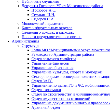
Публичные слушания
Депутаты Госсовета УР от Можгинского района
Прозоров А.С.
Семакин И.Н.
Сидоров С.А.
Молодежный парламент
Карта избирательных округов
Сведения о доходах и расходах
Новости представительного органа
Администрация
Структура
Глава МО "Муниципальный округ Можгински
Руководство Администрации района
Отдел сельского хозяйства
Управление финансов
Управление образования
Управление культуры, спорта и молодёжи
Сектор по делам несовершеннолетних и защит
Отдел ЗАГС
Управление по делам ГО и ЧС, мобилизацион
Отдел экономики
Отдел по строительству и жилищно-коммунал
Отдел имущественных отношений
Управление документационного и правового 
Архивный отдел